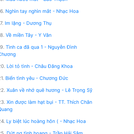
16.
Nghìn tay nghìn mắt - Nhạc Hoa
17.
Im lặng - Dương Thụ
18.
Về miền Tây - Y Vân
19.
Tình ca đã qua 1 - Nguyễn Đình
Chương
20.
Lời tỏ tình - Châu Đăng Khoa
21.
Biển tình yêu - Chương Đức
22.
Xuân về nhớ quê hương - Lê Trọng Sỹ
23.
Xin được làm hạt bụi - TT. Thích Chân
Quang
24.
Ly biệt lúc hoàng hôn ( - Nhạc Hoa
25.
Dứt nợ tình hoang - Trần Hải Sâm