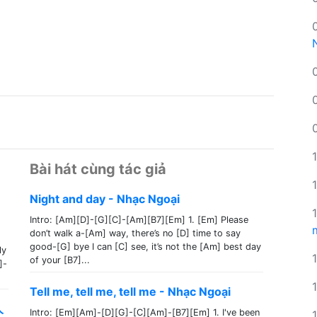
Bài hát cùng tác giả
Night and day - Nhạc Ngoại
Intro: [Am][D]-[G][C]-[Am][B7][Em] 1. [Em] Please
don’t walk a-[Am] way, there’s no [D] time to say
good-[G] bye I can [C] see, it’s not the [Am] best day
ly
of your [B7]...
]-
Tell me, tell me, tell me - Nhạc Ngoại
人
Intro: [Em][Am]-[D][G]-[C][Am]-[B7][Em] 1. I've been