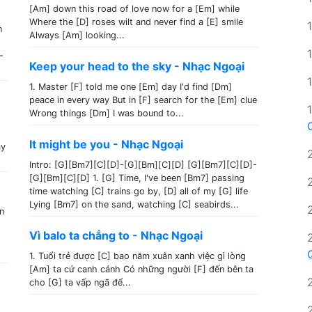
[Am] down this road of love now for a [Em] while
Where the [D] roses wilt and never find a [E] smile
n
Always [Am] looking...
-
Keep your head to the sky - Nhạc Ngoại
1. Master [F] told me one [Em] day I'd find [Dm]
peace in every way But in [F] search for the [Em] clue
Wrong things [Dm] I was bound to...
It might be you - Nhạc Ngoại
ay
Intro: [G][Bm7][C][D]-[G][Bm][C][D] [G][Bm7][C][D]-
[G][Bm][C][D] 1. [G] Time, I've been [Bm7] passing
time watching [C] trains go by, [D] all of my [G] life
Lying [Bm7] on the sand, watching [C] seabirds...
n
Vì balo ta chẳng to - Nhạc Ngoại
1. Tuổi trẻ được [C] bao năm xuân xanh việc gì lòng
[Am] ta cứ canh cánh Có những người [F] đến bên ta
cho [G] ta vấp ngã để...