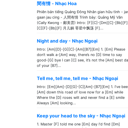
間有情 - Nhạc Hoa
Phiên bản tiếng Quảng Đông Nhân gian hữu tình - ja
gaan jau cing - 人間有情 Trình bày: Quảng Mỹ Vân
(Cally Kwong - 鄺美雲) Intro: [F][C]-[Dm][C]-[Bb][F]
[C][F]-[Bb][F] 月儿躺 零星中飘荡 [F]...
Night and day - Nhạc Ngoại
Intro: [Am][D]-[G][C]-[Am][B7][Em] 1. [Em] Please
don’t walk a-[Am] way, there’s no [D] time to say
good-[G] bye I can [C] see, it’s not the [Am] best d
of your [B7]...
Tell me, tell me, tell me - Nhạc Ngoại
Intro: [Em][Am]-[D][G]-[C][Am]-[B7][Em] 1. I've bee
[Am] down this road of love now for a [Em] while
Where the [D] roses wilt and never find a [E] smile
Always [Am] looking...
Keep your head to the sky - Nhạc Ngoại
1. Master [F] told me one [Em] day I'd find [Dm]