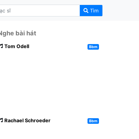
Tìm
Nghe bài hát
Tom Odell
Bbm
Rachael Schroeder
Bbm