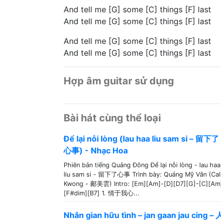
And tell me [G] some [C] things [F] last
And tell me [G] some [C] things [F] last
And tell me [G] some [C] things [F] last
And tell me [G] some [C] things [F] last
Hợp âm guitar sử dụng
Bài hát cùng thể loại
Để lại nỗi lòng (lau haa liu sam si – 留下了
心事) - Nhạc Hoa
Phiên bản tiếng Quảng Đông Để lại nỗi lòng - lau haa
liu sam si - 留下了心事 Trình bày: Quảng Mỹ Vân (Cal
Kwong - 鄺美雲) Intro: [Em][Am]-[D][D7][G]-[C][Am
[F#dim][B7] 1. 情于我心...
Nhân gian hữu tình – jan gaan jau cing – 