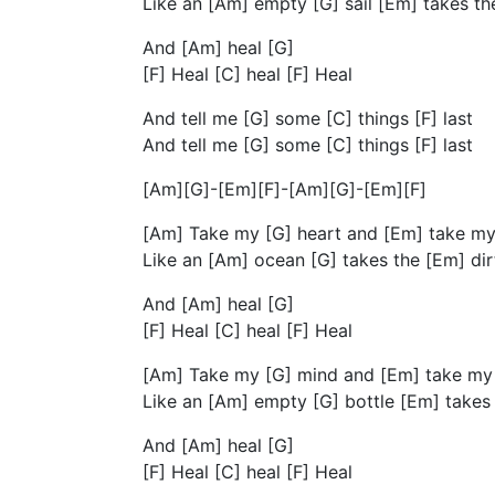
Like an [Am] empty [G] sail [Em] takes th
And [Am] heal [G]
[F] Heal [C] heal [F] Heal
And tell me [G] some [C] things [F] last
And tell me [G] some [C] things [F] last
[Am][G]-[Em][F]-[Am][G]-[Em][F]
[Am] Take my [G] heart and [Em] take my
Like an [Am] ocean [G] takes the [Em] dir
And [Am] heal [G]
[F] Heal [C] heal [F] Heal
[Am] Take my [G] mind and [Em] take my 
Like an [Am] empty [G] bottle [Em] takes 
And [Am] heal [G]
[F] Heal [C] heal [F] Heal