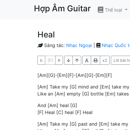
Hợp Âm Guitar
Thể loại
Heal
Sáng tác:
Nhạc Ngoại
|
Nhạc Quốc t
b
[F]
#
x2
Lời bài h
[Am][G]-[Em][F]-[Am][G]-[Em][F]
[Am] Take my [G] mind and [Em] take my 
Like an [Am] empty [G] bottle [Em] takes 
And [Am] heal [G]
[F] Heal [C] heal [F] Heal
[Am] Take my [G] past and [Em] take my [