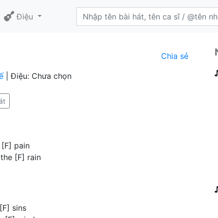
Điệu
Chia sẻ
ế
| Điệu: Chưa chọn
át
[F] pain
the [F] rain
F] sins