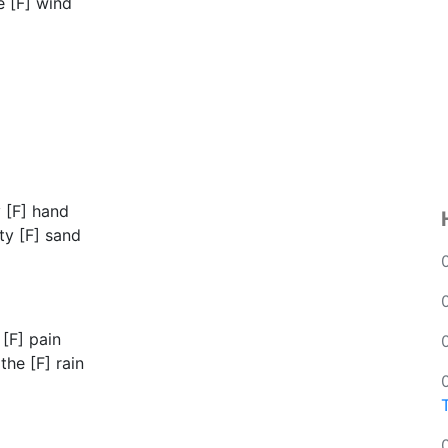
e [F] wind
 [F] hand
ty [F] sand
[F] pain
the [F] rain