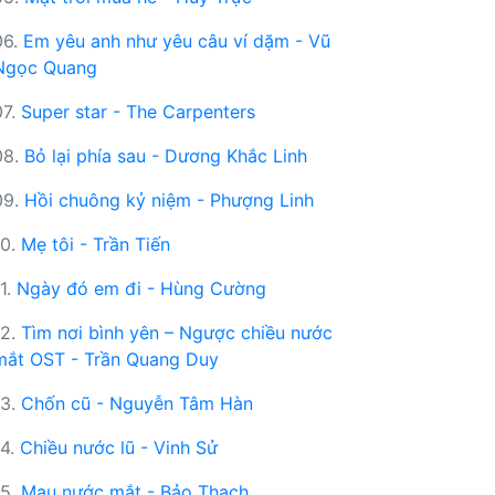
06.
Em yêu anh như yêu câu ví dặm - Vũ
Ngọc Quang
07.
Super star - The Carpenters
08.
Bỏ lại phía sau - Dương Khắc Linh
09.
Hồi chuông kỷ niệm - Phượng Linh
10.
Mẹ tôi - Trần Tiến
11.
Ngày đó em đi - Hùng Cường
12.
Tìm nơi bình yên – Ngược chiều nước
mắt OST - Trần Quang Duy
13.
Chốn cũ - Nguyễn Tâm Hàn
14.
Chiều nước lũ - Vinh Sử
15.
Mau nước mắt - Bảo Thạch