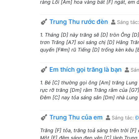
ràng Lối [Am] hoa vàng bát [F] ngát, em đ
Trung Thu rước đèn
Sáng tác
1. Tháng [D] này trăng sẽ [D] tròn Ông [D
trơn Trăng [A7] soi sáng chị [D] Hằng Tră
quyến [F#m] rũ Tiếng [D] trống kèn kêu [
Em thích gọi trăng là bạn
Sán
1. Bé [C] thường gọi ông [Am] trăng Lung 
rực rỡ trăng [Dm] rằm Trăng rằm của [G7]
Đêm [C] nay tỏa sáng sân [Dm] nhà Lung [
Trung Thu của em
Sáng tác:
Đ
Trăng [F] tỏa, trăng toả sáng trên trời [F
Một [F] đêm sáng đẹp yên [C] lành Trung 