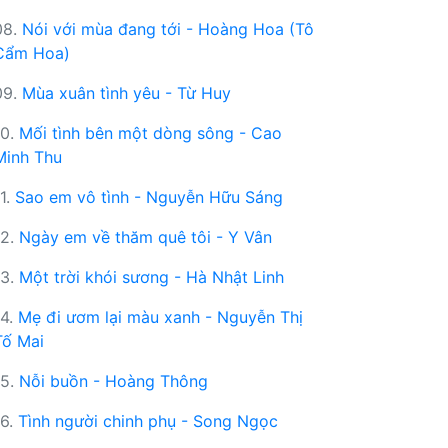
08.
Nói với mùa đang tới - Hoàng Hoa (Tô
Cẩm Hoa)
09.
Mùa xuân tình yêu - Từ Huy
10.
Mối tình bên một dòng sông - Cao
Minh Thu
11.
Sao em vô tình - Nguyễn Hữu Sáng
12.
Ngày em về thăm quê tôi - Y Vân
13.
Một trời khói sương - Hà Nhật Linh
14.
Mẹ đi ươm lại màu xanh - Nguyễn Thị
Tố Mai
15.
Nỗi buồn - Hoàng Thông
16.
Tình người chinh phụ - Song Ngọc