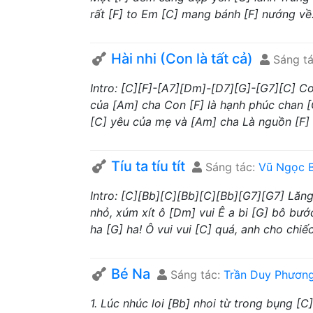
rất [F] to Em [C] mang bánh [F] nướng về.
Hài nhi (Con là tất cả)
Sáng t
Intro: [C][F]-[A7][Dm]-[D7][G]-[G7][C] C
của [Am] cha Con [F] là hạnh phúc chan [G
[C] yêu của mẹ và [Am] cha Là nguồn [F] 
Tíu ta tíu tít
Sáng tác:
Vũ Ngọc 
Intro: [C][Bb][C][Bb][C][Bb][G7][G7] Lăng x
nhỏ, xúm xít ô [Dm] vui Ê a bi [G] bô bư
ha [G] ha! Ô vui vui [C] quá, anh cho chiếc.
Bé Na
Sáng tác:
Trần Duy Phươn
1. Lúc nhúc loi [Bb] nhoi từ trong bụng 