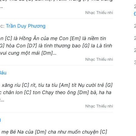
..
Nhạc Thiếu nhi
ác:
Trần Duy Phương
on [C] là Hồng Ân của mẹ Con [Em] là niềm tin
] hòa Con [D7] là tình thương bao [G] la Là tình
vui cung một mái [Dm]...
Nhạc Thiếu nhi
Báu
ăng ríu [C] rít, tíu ta tíu [Am] tít Nụ cười trẻ [G]
ớc chân lon [C] ton Chạy theo ông [Dm] bà, ha ha
..
Nhạc Thiếu nhi
g
[C] mẹ Bé Na của [Dm] cha như muốn chuyện [C]