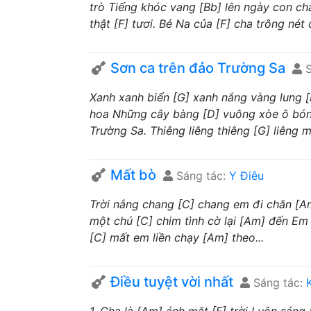
trò Tiếng khóc vang [Bb] lên ngày con ch
thật [F] tươi. Bé Na của [F] cha trông nét 
Sơn ca trên đảo Trường Sa
S
Xanh xanh biển [G] xanh nắng vàng lung 
hoa Những cây bàng [D] vuông xòe ô bón
Trường Sa. Thiêng liêng thiêng [G] liêng mả
Mất bò
Sáng tác:
Y Điêu
Trời nắng chang [C] chang em đi chăn [
một chú [C] chim tình cờ lại [Am] đến Em 
[C] mất em liền chạy [Am] theo...
Điều tuyệt vời nhất
Sáng tác: