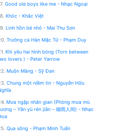
17.
Good ole boys like me - Nhạc Ngoại
18.
Khóc - Khắc Việt
19.
Linh hồn bé nhỏ - Mai Thu Sơn
20.
Trường ca Hàn Mặc Tử - Phạm Duy
21.
Khi yêu hai hình bóng (Torn between
two lovers ) - Peter Yarrow
22.
Muộn Màng - Sỹ Đan
23.
Chung một niềm tin - Nguyễn Hữu
Nghĩa
24.
Mưa ngập nhân gian (Phòng mưa mù
sương – Yān yù rén jiān – 烟雨人间) - Nhạc
Hoa
25.
Qua sông - Phạm Minh Tuấn