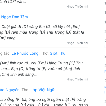
ánh [D7] vần...
Nhạc Thiếu nhi
:
Ngọc Đan Tâm
] Cuội già đi [D] vắng Em [D] sẽ lấy hết [Em]
ng [D] rằm mùa Trung [D] Thu Trông [D] thật là
Em] vang...
Nhạc Thiếu nhi
g tác:
Lê Phước Long
, Thơ:
Giọt Thu
[Am] linh rực rỡ...chị [Em] Hằng Trung [C] Thu
 em… Bạn [C] trăng từ [F] vườn cổ [Am] tích
Dm] linh ánh sáng...
Nhạc Thiếu nhi
ào Nguyên
, Thơ:
Lớp Việt Ngữ
] cao Ông [F] bà, ông bà ngồi ngắm mặt [F] trăng
[C] Thu đã [C] đến …[F] rồi… Trung [F] Thu trăng