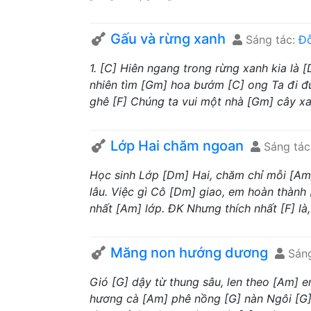
Gấu và rừng xanh
Sáng tác:
Đ
1. [C] Hiên ngang trong rừng xanh kia là
nhiên tìm [Gm] hoa bướm [C] ong Ta đi đ
ghê [F] Chúng ta vui một nhà [Gm] cây xan
Lớp Hai chăm ngoan
Sáng tác
Học sinh Lớp [Dm] Hai, chăm chỉ mỗi [Am]
lâu. Việc gì Cô [Dm] giao, em hoàn thành 
nhất [Am] lớp. ĐK Nhưng thích nhất [F] là,
Măng non hướng dương
Sáng
Gió [G] dậy từ thung sâu, len theo [Am] e
hương cà [Am] phê nồng [G] nàn Ngôi [G] 