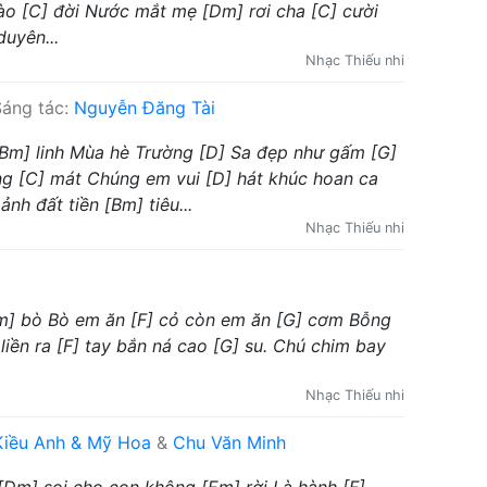
ào [C] đời Nước mắt mẹ [Dm] rơi cha [C] cười
duyên...
Nhạc Thiếu nhi
áng tác:
Nguyễn Đăng Tài
[Bm] linh Mùa hè Trường [D] Sa đẹp như gấm [G]
g [C] mát Chúng em vui [D] hát khúc hoan ca
nh đất tiền [Bm] tiêu...
Nhạc Thiếu nhi
Am] bò Bò em ăn [F] cỏ còn em ăn [G] cơm Bỗng
liền ra [F] tay bắn ná cao [G] su. Chú chim bay
Nhạc Thiếu nhi
Kiều Anh & Mỹ Hoa
&
Chu Văn Minh