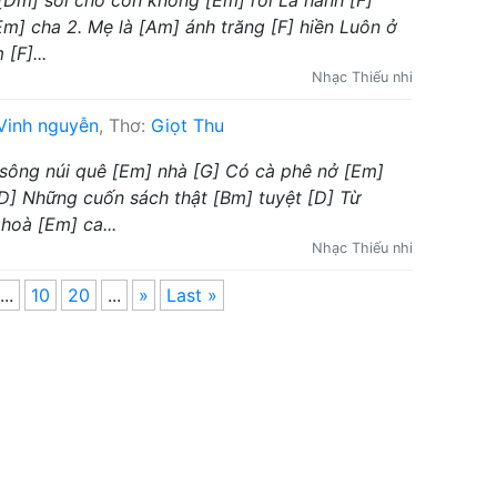
 [Dm] soi cho con không [Em] rời Là hành [F]
m] cha 2. Mẹ là [Am] ánh trăng [F] hiền Luôn ở
[F]...
Nhạc Thiếu nhi
Vinh nguyễn
, Thơ:
Giọt Thu
ẽ sông núi quê [Em] nhà [G] Có cà phê nở [Em]
D] Những cuốn sách thật [Bm] tuyệt [D] Từ
hoà [Em] ca...
Nhạc Thiếu nhi
...
10
20
...
»
Last »