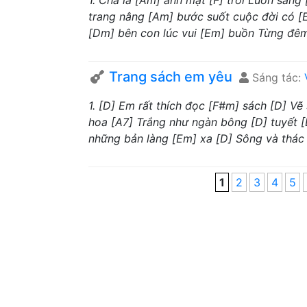
1. Cha là [Am] ánh mặt [F] trời Luôn sáng
trang nâng [Am] bước suốt cuộc đời có [E
[Dm] bên con lúc vui [Em] buồn Từng đêm 
Trang sách em yêu
Sáng tác:
1. [D] Em rất thích đọc [F#m] sách [D] V
hoa [A7] Trắng như ngàn bông [D] tuyết [
những bản làng [Em] xa [D] Sông và thác 
1
2
3
4
5