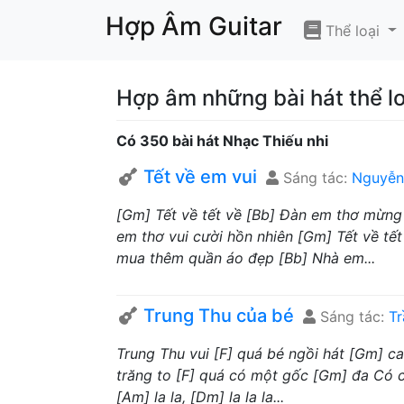
Hợp Âm Guitar
Thể loại
Hợp âm những bài hát thể lo
Có 350 bài hát Nhạc Thiếu nhi
Tết về em vui
Sáng tác:
Nguyễn
[Gm] Tết về tết về [Bb] Đàn em thơ mừng
em thơ vui cười hồn nhiên [Gm] Tết về t
mua thêm quần áo đẹp [Bb] Nhà em...
Trung Thu của bé
Sáng tác:
T
Trung Thu vui [F] quá bé ngồi hát [Gm] c
trăng to [F] quá có một gốc [Gm] đa Có ch
[Am] la la, [Dm] la la la...