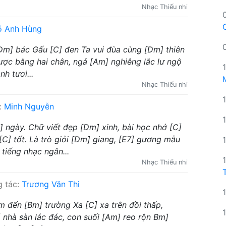
Nhạc Thiếu nhi
ỗ Anh Hùng
 [Dm] bác Gấu [C] đen Ta vui đùa cùng [Dm] thiên
ược bằng hai chân, ngả [Am] nghiêng lắc lư ngộ
h tươi...
Nhạc Thiếu nhi
:
Minh Nguyễn
 ngày. Chữ viết đẹp [Dm] xinh, bài học nhớ [C]
[C] tốt. Là trò giỏi [Dm] giang, [E7] gương mẫu
 tiếng nhạc ngân...
Nhạc Thiếu nhi
 tác:
Trương Văn Thi
m đến [Bm] trường Xa [C] xa trên đồi thấp,
nhà sàn lác đác, con suối [Am] reo rộn Bm]