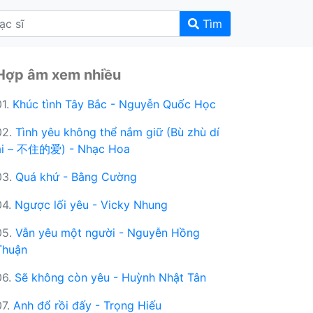
Tìm
Hợp âm xem nhiều
01.
Khúc tình Tây Bắc - Nguyễn Quốc Học
02.
Tình yêu không thể nắm giữ (Bù zhù dí
ài – 不住的爱) - Nhạc Hoa
03.
Quá khứ - Bằng Cường
04.
Ngược lối yêu - Vicky Nhung
05.
Vẫn yêu một người - Nguyễn Hồng
Thuận
06.
Sẽ không còn yêu - Huỳnh Nhật Tân
07.
Anh đổ rồi đấy - Trọng Hiếu