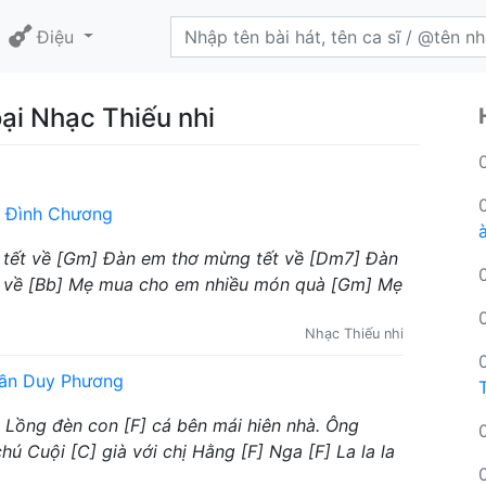
Điệu
ại Nhạc Thiếu nhi
 Đình Chương
 tết về [Gm] Đàn em thơ mừng tết về [Dm7] Đàn
ết về [Bb] Mẹ mua cho em nhiều món quà [Gm] Mẹ
Nhạc Thiếu nhi
rần Duy Phương
a Lồng đèn con [F] cá bên mái hiên nhà. Ông
ú Cuội [C] già với chị Hằng [F] Nga [F] La la la