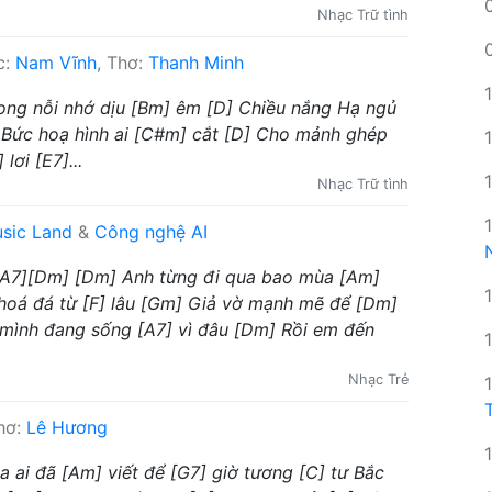
Nhạc Trữ tình
c:
Nam Vĩnh
, Thơ:
Thanh Minh
ong nỗi nhớ dịu [Bm] êm [D] Chiều nắng Hạ ngủ
A] Bức hoạ hình ai [C#m] cắt [D] Cho mảnh ghép
lơi [E7]...
Nhạc Trữ tình
sic Land
&
Công nghệ AI
][A7][Dm] [Dm] Anh từng đi qua bao mùa [Am]
 hoá đá từ [F] lâu [Gm] Giả vờ mạnh mẽ để [Dm]
 mình đang sống [A7] vì đâu [Dm] Rồi em đến
Nhạc Trẻ
Thơ:
Lê Hương
 ai đã [Am] viết để [G7] giờ tương [C] tư Bắc