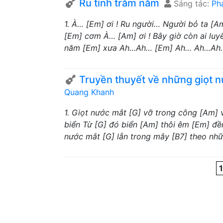
Ru tình trăm năm
Sáng tác:
Ph
1. À… [Em] ơi ! Ru người… Người bỏ ta [Am
[Em] cơm À… [Am] ơi ! Bây giờ còn ai luyế
năm [Em] xưa Ah…Ah… [Em] Ah… Ah…Ah… 
Truyền thuyết về những giọt 
Quang Khanh
1. Giọt nước mắt [G] vỡ trong công [Am]
biển Từ [G] đó biển [Am] thôi êm [Em] đề
nước mắt [G] lẫn trong mây [B7] theo nhữ
1