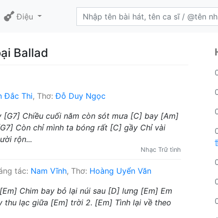
Điệu
ại Ballad
 Đắc Thi
, Thơ:
Đỗ Duy Ngọc
ây [G7] Chiều cuối năm còn sót mưa [C] bay [Am]
7] Còn chỉ mình ta bóng rất [C] gầy Chỉ vài
ời rộn...
Nhạc Trữ tình
ng tác:
Nam Vĩnh
, Thơ:
Hoàng Uyển Văn
 [Em] Chim bay bỏ lại núi sau [D] lưng [Em] Em
thu lạc giữa [Em] trời 2. [Em] Tình lại về theo