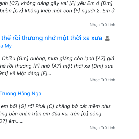
 lạnh [C7] không dáng gầy vai [F] yếu Em ở [Dm]
 buồn [C7] không kiếp một con [F] người 2. Em ở
Nhạc Trữ tình
 thế rồi thương nhớ một thời xa xưa
ga My
y Chiều [Gm] buông, mưa giăng còn lạnh [A7] giá
hế rồi thương [F] nhớ [A7] một thời xa [Dm] xưa
[Gm] về Một dáng [F]...
Nhạc Trữ tình
Trương Hằng Nga
g em bối [G] rối Phải [C] chăng bờ cát mềm như
ùng bàn chân trần em đùa vui trên [G] sóng
D7] êm…...
Nhạc Trữ tình