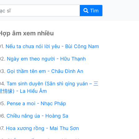
Tìm
Hợp âm xem nhiều
01.
Nếu ta chưa nói lời yêu - Bùi Công Nam
02.
Ngày em theo người - Hữu Thạnh
03.
Gọi thầm tên em - Châu Đình An
04.
Tam sinh duyên (Sān shì qíng yuán – 三
世情缘) - La Hiểu Âm
05.
Pense a moi - Nhạc Pháp
06.
Chiều nắng úa - Hoàng Sa
07.
Hoa xương rồng - Mai Thu Sơn