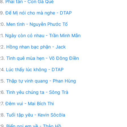
18.
Phai tàn - Con Gà Què
19.
Để Mị nói cho mà nghe - DTAP
20.
Men tình - Nguyễn Phước Tố
21.
Ngày còn có nhau - Trần Minh Mẫn
22.
Hồng nhan bạc phận - Jack
23.
Tình quê mùa hẹn - Võ Đông Điền
24.
Lúc thấy lúc không - DTAP
25.
Thập tự vinh quang - Phan Hùng
26.
Tình yêu chúng ta - Sông Trà
27.
Đêm vui - Mai Bích Thi
28.
Tuổi tập yêu - Kevin Sôcôla
29.
Biển gọi em về - Thảo Hồ