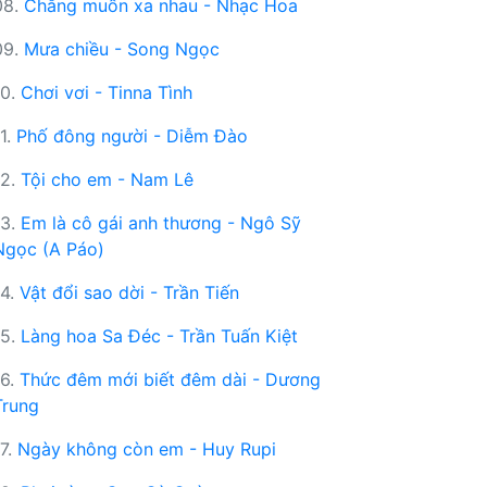
08.
Chẳng muốn xa nhau - Nhạc Hoa
09.
Mưa chiều - Song Ngọc
10.
Chơi vơi - Tinna Tình
11.
Phố đông người - Diễm Đào
12.
Tội cho em - Nam Lê
13.
Em là cô gái anh thương - Ngô Sỹ
Ngọc (A Páo)
14.
Vật đổi sao dời - Trần Tiến
15.
Làng hoa Sa Đéc - Trần Tuấn Kiệt
16.
Thức đêm mới biết đêm dài - Dương
Trung
17.
Ngày không còn em - Huy Rupi