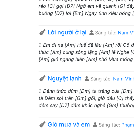
réo [C] gọi [D7] Ngỡ em về quanh [G] đây.
buông [D7] lơi [Em] Ngày tình xiêu bóng [C
Lời người ở lại
Sáng tác:
Nam V
1. Em đi xa [Am] Huế đã lâu [Am] rồi Cố 
thức [Am] cùng sông lặng [Am] lẽ Nghe [G]
[Am] gió ngang hiên [Am] nhỏ Mưa mỏng rơ
Nguyệt lạnh
Sáng tác:
Nam Vĩn
1. Đánh thức dùm [Dm] ta trăng của [Dm]
tà Đêm soi trên [Gm] gối, giờ đâu [C] thấ
đêm say [D7] đắm khúc nghê [Gm] thường 
Gió mưa và em
Sáng tác:
Phạm