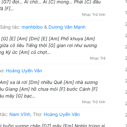
 [G7] đợi… Ai chờ… Ai [C] mong… Phải [C] đâu
 [F]...
Nhạc Trữ tình
Sáng tác:
manhbibo
&
Dương Văn Mạnh
[G] [E] [Am] [Dm] [E] [Am] Phố khuya [Am]
iữa cô liêu Tiếng thời [G] gian rơi như sương
g Ký ức [Am] cũ chợt...
Nhạc Trẻ
hơ:
Hoàng Uyển Văn
[Am] xa lá rơi [Dm] nhiều Quê [Am] nhà sương
liêu Giang [Am] hồ chưa mỏi [F] bước Cánh [F]
u mây [G] bạc...
Nhạc Trữ tình
tác:
Nam Vĩnh
, Thơ:
Hoàng Uyển Văn
ợi buồn vương chân [D7] mây [Em] Nghìn trùng ai