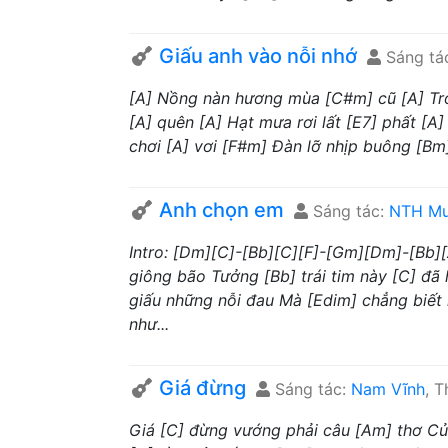
Giấu anh vào nỗi nhớ
Sáng tá
[A] Nồng nàn hương mùa [C#m] cũ [A] Tr
[A] quên [A] Hạt mưa rơi lất [E7] phất [
chơi [A] vơi [F#m] Đàn lỡ nhịp buông [Bm] 
Anh chọn em
Sáng tác:
NTH Mu
Intro: [Dm][C]-[Bb][C][F]-[Gm][Dm]-[Bb
giông bão Tưởng [Bb] trái tim này [C] đã
giấu những nỗi đau Mà [Edim] chẳng biết
như...
Giá đừng
Sáng tác:
Nam Vĩnh
, 
Giá [C] đừng vướng phải câu [Am] thơ Của