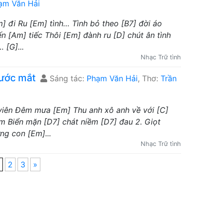
ạm Văn Hải
] đi Ru [Em] tình… Tình bỏ theo [B7] đời áo
n [Am] tiếc Thôi [Em] đành ru [D] chút ân tình
[G]...
Nhạc Trữ tình
nước mắt
Sáng tác:
Phạm Văn Hải
, Thơ:
Trần
 viên Đêm mưa [Em] Thu anh xô anh về với [C]
m Biển mặn [D7] chát niềm [D7] đau 2. Giọt
ng con [Em]...
Nhạc Trữ tình
2
3
»