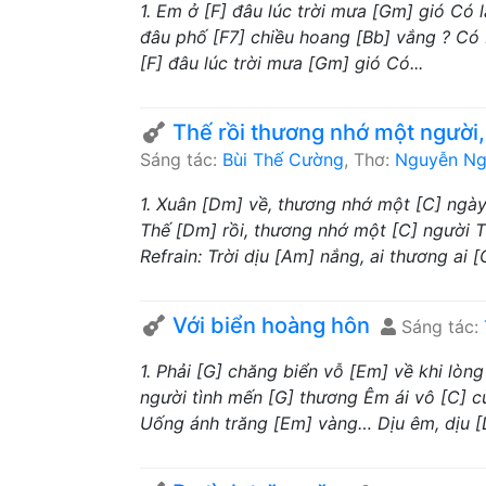
1. Em ở [F] đâu lúc trời mưa [Gm] gió Có
đâu phố [F7] chiều hoang [Bb] vắng ? Có
[F] đâu lúc trời mưa [Gm] gió Có...
Thế rồi thương nhớ một người,
Sáng tác:
Bùi Thế Cường
, Thơ:
Nguyễn N
1. Xuân [Dm] về, thương nhớ một [C] ngà
Thế [Dm] rồi, thương nhớ một [C] người T
Refrain: Trời dịu [Am] nắng, ai thương ai 
Với biển hoàng hôn
Sáng tác:
1. Phải [G] chăng biển vỗ [Em] về khi lòn
người tình mến [G] thương Êm ái vô [C] c
Uống ánh trăng [Em] vàng… Dịu êm, dịu [