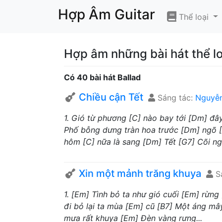
Hợp Âm Guitar
Thể loại
Hợp âm những bài hát thể lo
Có 40 bài hát Ballad
Chiều cận Tết
Sáng tác:
Nguyễn
1. Gió từ phương [C] nào bay tới [Dm] đ
Phố bỗng dưng tràn hoa trước [Dm] ngõ [G
hôm [C] nữa là sang [Dm] Tết [G7] Cõi ngư
Xin một mảnh trăng khuya
Sá
1. [Em] Tình bỏ ta như gió cuối [Em] rừng
đi bỏ lại ta mùa [Em] cũ [B7] Một áng mây 
mưa rất khuya [Em] Đèn vàng rưng...