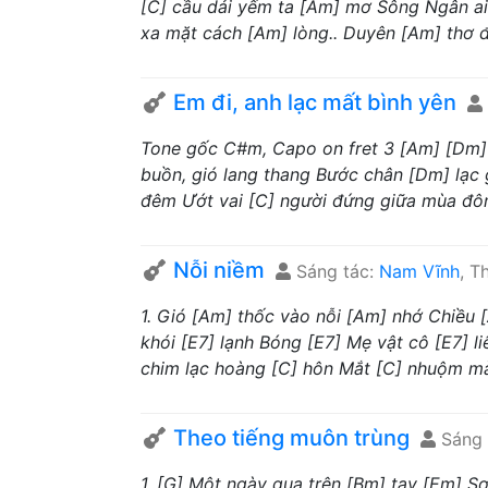
[C] cầu dải yếm ta [Am] mơ Sông Ngân ai
xa mặt cách [Am] lòng.. Duyên [Am] thơ đã
Em đi, anh lạc mất bình yên
Tone gốc C#m, Capo on fret 3 [Am] [Dm] 
buồn, gió lang thang Bước chân [Dm] lạc g
đêm Ướt vai [C] người đứng giữa mùa đôn
Nỗi niềm
Sáng tác:
Nam Vĩnh
, T
1. Gió [Am] thốc vào nỗi [Am] nhớ Chiều 
khói [E7] lạnh Bóng [E7] Mẹ vật cô [E7] 
chim lạc hoàng [C] hôn Mắt [C] nhuộm mà
Theo tiếng muôn trùng
Sáng 
1. [G] Một ngày qua trên [Bm] tay [Em] S