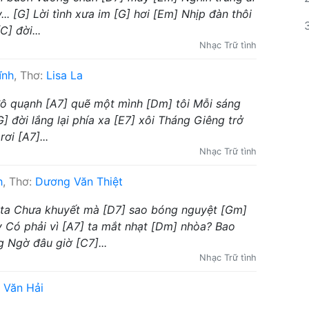
.. [G] Lời tình xưa im [G] hơi [Em] Nhịp đàn thôi
] đời...
Nhạc Trữ tình
ĩnh
, Thơ:
Lisa La
đô quạnh [A7] quẽ một mình [Dm] tôi Mỗi sáng
 đời lắng lại phía xa [E7] xôi Tháng Giêng trở
i [A7]...
Nhạc Trữ tình
h
, Thơ:
Dương Văn Thiệt
 ta Chưa khuyết mà [D7] sao bóng nguyệt [Gm]
y Có phải vì [A7] ta mắt nhạt [Dm] nhòa? Bao
Ngờ đâu giờ [C7]...
Nhạc Trữ tình
 Văn Hải