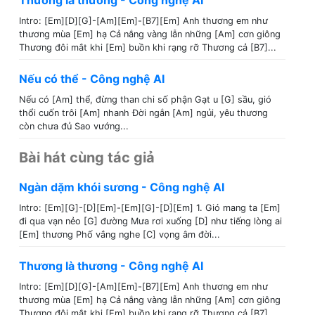
Thương là thương - Công nghệ AI
Intro: [Em][D][G]-[Am][Em]-[B7][Em] Anh thương em như
thương mùa [Em] hạ Cả nắng vàng lẫn những [Am] cơn giông
Thương đôi mắt khi [Em] buồn khi rạng rỡ Thương cả [B7]...
Nếu có thể - Công nghệ AI
Nếu có [Am] thể, đừng than chi số phận Gạt u [G] sầu, gió
thổi cuốn trôi [Am] nhanh Đời ngắn [Am] ngủi, yêu thương
còn chưa đủ Sao vướng...
Bài hát cùng tác giả
Ngàn dặm khói sương - Công nghệ AI
Intro: [Em][G]-[D][Em]-[Em][G]-[D][Em] 1. Gió mang ta [Em]
đi qua vạn nẻo [G] đường Mưa rơi xuống [D] như tiếng lòng ai
[Em] thương Phố vắng nghe [C] vọng âm đời...
Thương là thương - Công nghệ AI
Intro: [Em][D][G]-[Am][Em]-[B7][Em] Anh thương em như
thương mùa [Em] hạ Cả nắng vàng lẫn những [Am] cơn giông
Thương đôi mắt khi [Em] buồn khi rạng rỡ Thương cả [B7]...