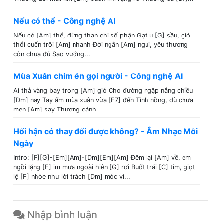
Nếu có thể - Công nghệ AI
Nếu có [Am] thể, đừng than chi số phận Gạt u [G] sầu, gió
thổi cuốn trôi [Am] nhanh Đời ngắn [Am] ngủi, yêu thương
còn chưa đủ Sao vướng...
Mùa Xuân chim én gọi người - Công nghệ AI
Ai thả vàng bay trong [Am] gió Cho đường ngập nắng chiều
[Dm] nay Tay ấm mùa xuân vừa [E7] đến Tình nồng, dù chưa
men [Am] say Thương cánh...
Hối hận có thay đổi được không? - Âm Nhạc Mỗi
Ngày
Intro: [F][G]-[Em][Am]-[Dm][Em][Am] Đêm lại [Am] về, em
ngồi lặng [F] im mưa ngoài hiên [G] rơi Buốt trái [C] tim, giọt
lệ [F] nhòe như lời trách [Dm] móc vì...
Nhập bình luận