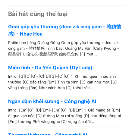
Bài hát cùng thể loại
Gom góp yêu thương (deoi zik cing gam – 堆積情
感) - Nhạc Hoa
Phiên bản tiếng Quảng Đông Gom góp yêu thương - deoi zik
cing gam - 堆積情感 Trình bày: Quảng Mỹ Vân (Cally Kwong -
鄺美雲) 1. 沒法抗拒濃情蜜意 始終思念你 [F] mut...
Miên tình - Dạ Yến Quỳnh (Dy Lady)
Intro: [G][C][G]-[C][D][G]-[C][G] 1. Khi mới quen nhau anh
thường [G] bảo rằng [Bm] Tình ta xinh [C] xắn như một [G]
vầng trăng [Bm] Như cánh hoa [C] thêu trên...
Ngàn dặm khói sương - Công nghệ AI
Intro: [Em][G]-[D][Em]-[Em][G]-[D][Em] 1. Gió mang ta [Em]
đi qua vạn nẻo [G] đường Mưa rơi xuống [D] như tiếng lòng ai
[Em] thương Phố vắng nghe [C] vọng âm đời...