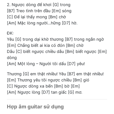
2. Ngược dòng để khơi [G] trong
[B7] Treo tình trên đầu [Em] sóng
[C] Để lại thấy mong [Bm] chờ
[Am] Mặc lòng người…hững [D7] hờ.
ĐK:
Yêu [G] trong dại khờ thương [B7] trong ngẫn ngờ
[Em] Chẳng biết ai kia có đón [Bm] chờ
Dẫu [C] biết ngược chiều dẫu [Bm] biết ngược [Em]
dòng
[Am] Một lòng – Người tôi dấu [D7] yêu!
Thương [G] em thật nhiều! Yêu [B7] em thật nhiều!
[Em] Thương yêu tôi ngược chiều [Bm] gió
[C] Ngược dòng xa bến [Bm] bờ [Em]
[Am] Ngược lòng [D7] tan giấc [G] mơ.
Hợp âm guitar sử dụng