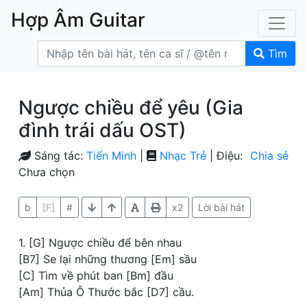
Hợp Âm Guitar
Tìm
Ngược chiều để yêu (Gia
đình trái dấu OST)
Sáng tác:
Tiến Minh
|
Nhạc Trẻ
| Điệu:
Chia sẻ
Chưa chọn
b
[F]
#
x2
Lời bài hát
1. [G] Ngược chiều để bên nhau
[B7] Se lại những thương [Em] sầu
[C] Tìm về phút ban [Bm] đầu
[Am] Thủa Ô Thước bắc [D7] cầu.