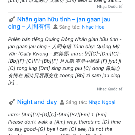
[Em] jan 谁知两心 欠缘份 [Em] seoi zi loeng sam...
Nhạc Quốc tế
Nhân gian hữu tình – jan gaan jau
cing – 人間有情
Sáng tác:
Nhạc Hoa
Phiên bản tiếng Quảng Đông Nhân gian hữu tình -
jan gaan jau cing - 人間有情 Trình bày: Quảng Mỹ
Vân (Cally Kwong - 鄺美雲) Intro: [F][C]-[Dm][C]-
[Bb][F]-[C][F]-[Bb][F] 月儿躺 零星中飘荡 [F] jyut ji
[C] tong ling [Dm] sing zung piu [C] dong 像知心
有情在 期待日后再交往 zoeng [Bb] zi sam jau cing
[F]...
Nhạc Quốc tế
Night and day
Sáng tác:
Nhạc Ngoại
Intro: [Am][D]-[G][C]-[Am][B7][Em] 1. [Em]
Please don’t walk a-[Am] way, there’s no [D] time
to say good-[G] bye I can [C] see, it’s not the