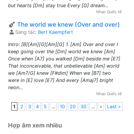
but hearts [Dm] stay true Every [G] dream...
Nhạc Quốc tế
The world we knew (Over and over)
Sáng tác:
Bert Kaempfert
Intro: [B][Am][G][Am][G] 1. [Am] Over and over I
keep going over the [Dm] world we knew [Am]
Once when [A7] you walked [Dm] beside me [E7]
That inconceivable, that unbelievable [Am] world
we [Am7/G] knew [F#dim] When we [B7] two
were in [E] love [E7] And every [Amaj7] bright
neon...
Nhạc Quốc tế
1
2
3
4
5
...
10
20
30
...
»
Last »
Hợp âm xem nhiều