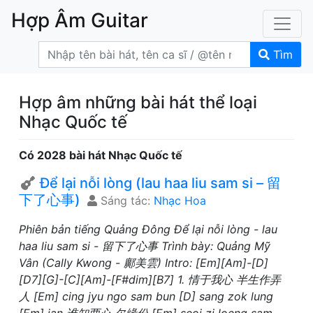
Hợp Âm Guitar
Tìm
Hợp âm những bài hát thể loại
Nhạc Quốc tế
Có 2028 bài hát Nhạc Quốc tế
Để lại nỗi lòng (lau haa liu sam si – 留
下了心事)
Sáng tác:
Nhạc Hoa
Phiên bản tiếng Quảng Đông Để lại nỗi lòng - lau
haa liu sam si - 留下了心事 Trình bày: Quảng Mỹ
Vân (Cally Kwong - 鄺美雲) Intro: [Em][Am]-[D]
[D7][G]-[C][Am]-[F#dim][B7] 1. 情于我心 半生作弄
人 [Em] cing jyu ngo sam bun [D] sang zok lung