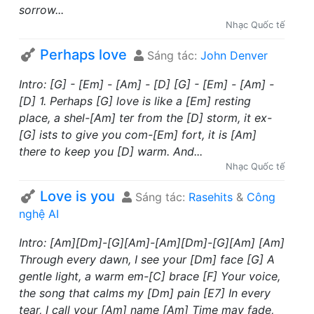
sorrow...
Nhạc Quốc tế
Perhaps love
Sáng tác:
John Denver
Intro: [G] - [Em] - [Am] - [D] [G] - [Em] - [Am] -
[D] 1. Perhaps [G] love is like a [Em] resting
place, a shel-[Am] ter from the [D] storm, it ex-
[G] ists to give you com-[Em] fort, it is [Am]
there to keep you [D] warm. And...
Nhạc Quốc tế
Love is you
Sáng tác:
Rasehits
&
Công
nghệ AI
Intro: [Am][Dm]-[G][Am]-[Am][Dm]-[G][Am] [Am]
Through every dawn, I see your [Dm] face [G] A
gentle light, a warm em-[C] brace [F] Your voice,
the song that calms my [Dm] pain [E7] In every
tear, I call your [Am] name [Am] Time may fade,