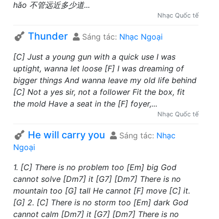
hǎo 不管远近多少道...
Nhạc Quốc tế
Thunder
Sáng tác:
Nhạc Ngoại
[C] Just a young gun with a quick use I was
uptight, wanna let loose [F] I was dreaming of
bigger things And wanna leave my old life behind
[C] Not a yes sir, not a follower Fit the box, fit
the mold Have a seat in the [F] foyer,...
Nhạc Quốc tế
He will carry you
Sáng tác:
Nhạc
Ngoại
1. [C] There is no problem too [Em] big God
cannot solve [Dm7] it [G7] [Dm7] There is no
mountain too [G] tall He cannot [F] move [C] it.
[G] 2. [C] There is no storm too [Em] dark God
cannot calm [Dm7] it [G7] [Dm7] There is no