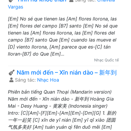
Vargas
[Em] No sé que tienen las [Am] flores llorona, las
[Em] flores del campo [B7] santo [Em] No sé que
tienen las [Am] flores llorona, las [Em] flores del
campo [B7] santo Que [Em] cuando las mueve el
[D] viento llorona, [Am] parece que es-[C] tán
lloran-[B7] do Que [Em]...
Nhạc Quốc tế
Năm mới đến – Xīn nián dào – 新年到
Sáng tác:
Nhạc Hoa
Phiên bản tiếng Quan Thoại (Mandarin version)
Năm mới đến - Xīn nián dào - 新年到 Hoàng Gia
Mai - Desy Huang - 黄家美 (Indonesia singer)
Intro: [C][Am]-[F][Em]-[Am][Em]-[Dm][G] 1. 新的
一年一起笑 [C] xīn de yī nián [Em] yī qǐ xiào 团圆
气氛多美好 [Am] tuán yuán qì fēn duō měi [Em]