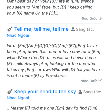
[Am] best day of your [B7] life In [Em] silence,
you seem to [Am] fade, but [D] I keep calling
your [G] name On the [C]...
Nhạc Quốc tế
Tell me, tell me, tell me
Sáng tác:
Nhạc Ngoại
Intro: [Em][Am]-[D][G]-[C][Am]-[B7][Em] 1. I've
been [Am] down this road of love now for a [Em]
while Where the [D] roses wilt and never find a
[E] smile Always [Am] looking for the one who
takes my [Em] sorrows Who will [D] tell you love
is not a fanta-[E] sy Pre-chorus:...
Nhạc Quốc tế
Keep your head to the sky
Sáng tác:
Nhạc Ngoại
1. Master [F] told me one [Em] day I'd find [Dm]