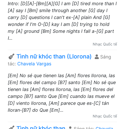
Intro: [D][A]-[Bm][A][G] I am [D] tired more than I
[A] say I [Bm] smile through another [G] day I
carry [D] questions I can't ex-[A] plain And [G]
wonder if I'm O-[D] kay I am [D] trying to hold
my [A] ground [Bm] Some nights I fall a-[G] part
I...
Nhạc Quốc tế
Tình nữ khóc than (Llorona)
Sáng
tác:
Chavela Vargas
[Em] No sé que tienen las [Am] flores llorona, las
[Em] flores del campo [B7] santo [Em] No sé que
tienen las [Am] flores llorona, las [Em] flores del
campo [B7] santo Que [Em] cuando las mueve el
[D] viento llorona, [Am] parece que es-[C] tán
lloran-[B7] do Que [Em]...
Nhạc Quốc tế
Tình nữ khóc than
Sáng tác:
Chavela