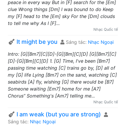
peace in every way But in [F] search for the [Em]
clue Wrong things [Dm] I was bound to do Keep
my [F] head to the [Em] sky For the [Dm] clouds
to tell me why As I [F]...
Nhạc Quốc tế
It might be you
Sáng tác:
Nhạc Ngoại
Intro: [G][Bm7][C][D]-[G][Bm][C][D] [G][Bm7][C]
[D]-[G][Bm][C][D] 1. [G] Time, I've been [Bm7]
passing time watching [C] trains go by, [D] all of
my [G] life Lying [Bm7] on the sand, watching [C]
seabirds [A] fly, wishing [G] there would be [B7]
Someone waiting [Em7] home for me [A7]
Chorus” Something's [Am7] telling me...
Nhạc Quốc tế
I am weak (but you are strong)
Sáng tác:
Nhạc Ngoại