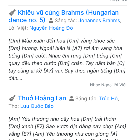
Khiêu vũ cùng Brahms (Hungarian
dance no. 5)
Sáng tác:
Johannes Brahms
,
Lời Việt:
Nguyễn Hoàng Đô
[Dm] Mùa xuân đến hoa [Gm] vàng khoe sắc
[Dm] hương. Ngoài hiên lá [A7] rơi âm vang hòa
tiếng [Dm] cười. Nhạc êm rung [Dm] tiếng [Gm]
quay đều theo bước [Dm] chân. Tay nắm bàn [C]
tay cùng ai kề [A7] vai. Say theo ngàn tiếng [Dm]
đàn....
Nhạc Ngoại lời Việt
Thuở Hoàng Lan
Sáng tác:
Trúc Hồ
,
Thơ:
Lưu Quốc Bảo
[Am] Yêu thương như cây hoa [Dm] trái thơm
[Dm] xanh [E7] Sao vườn địa đàng nay chợt [Am]
vắng [E7] [Am] Yêu thương như cơn giông [A]