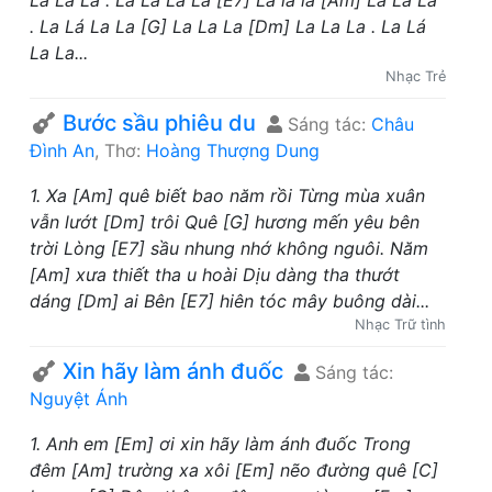
La La La . La Lá La La [E7] Là là là [Am] La La La
. La Lá La La [G] La La La [Dm] La La La . La Lá
La La...
Nhạc Trẻ
Bước sầu phiêu du
Sáng tác:
Châu
Đình An
, Thơ:
Hoàng Thượng Dung
1. Xa [Am] quê biết bao năm rồi Từng mùa xuân
vẫn lướt [Dm] trôi Quê [G] hương mến yêu bên
trời Lòng [E7] sầu nhung nhớ không nguôi. Năm
[Am] xưa thiết tha u hoài Dịu dàng tha thướt
dáng [Dm] ai Bên [E7] hiên tóc mây buông dài...
Nhạc Trữ tình
Xin hãy làm ánh đuốc
Sáng tác:
Nguyệt Ánh
1. Anh em [Em] ơi xin hãy làm ánh đuốc Trong
đêm [Am] trường xa xôi [Em] nẽo đường quê [C]