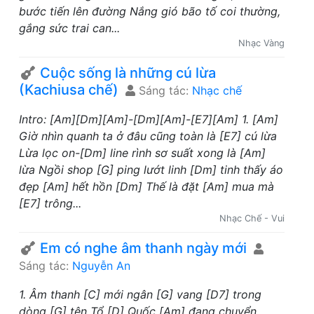
bước tiến lên đường Nắng gió bão tố coi thường,
gắng sức trai can...
Nhạc Vàng
Cuộc sống là những cú lừa
(Kachiusa chế)
Sáng tác:
Nhạc chế
Intro: [Am][Dm][Am]-[Dm][Am]-[E7][Am] 1. [Am]
Giờ nhìn quanh ta ở đâu cũng toàn là [E7] cú lừa
Lừa lọc on-[Dm] line rình sơ suất xong là [Am]
lừa Ngồi shop [G] ping lướt linh [Dm] tinh thấy áo
đẹp [Am] hết hồn [Dm] Thế là đặt [Am] mua mà
[E7] trông...
Nhạc Chế - Vui
Em có nghe âm thanh ngày mới
Sáng tác:
Nguyễn An
1. Âm thanh [C] mới ngân [G] vang [D7] trong
dòng [G] tên Tổ [D] Quốc [Am] đang chuyển