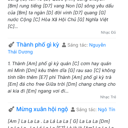
[Bm] rung tiếng [D7] vang Non [G] sông yêu dấu
của [Bm] ta ngàn [D] đời vinh [D7] quang [G]
nước Cộng [C] Hòa Xã Hội Chủ [G] Nghĩa Việt
[C]...
Nhạc Đỏ
Thành phố gì kỳ
Sáng tác:
Nguyễn
Thái Dương
1. Thành [Am] phố gì kỳ quán [C] cơm hay quán
mì Mình [Dm] kêu thêm dĩa [G] rau sao [C] không
tính tiền thêm [E7] phí Thành [Am] phố gì kỳ trà
[Em] đá cho free Giữa trời [Dm] chang chang cho
ai kia đi [Em] ngang vơi đi...
Nhạc Trẻ
Mừng xuân hội ngộ
Sáng tác:
Ngô Tín
[Am ] La La La . La Lá La La [ G] La La La [Dm]