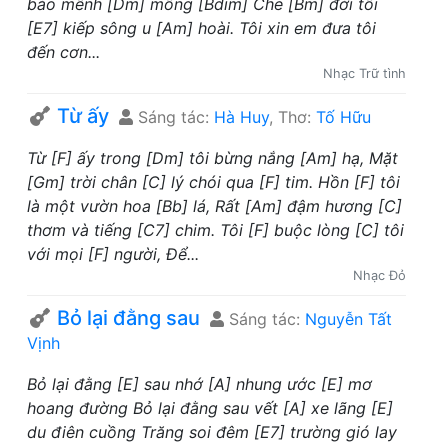
bảo mênh [Dm] mông [Bdim] Che [Bm] đời tôi
[E7] kiếp sông u [Am] hoài. Tôi xin em đưa tôi
đến cơn...
Nhạc Trữ tình
Từ ấy
Sáng tác:
Hà Huy
, Thơ:
Tố Hữu
Từ [F] ấy trong [Dm] tôi bừng nắng [Am] hạ, Mặt
[Gm] trời chân [C] lý chói qua [F] tim. Hồn [F] tôi
là một vườn hoa [Bb] lá, Rất [Am] đậm hương [C]
thơm và tiếng [C7] chim. Tôi [F] buộc lòng [C] tôi
với mọi [F] người, Để...
Nhạc Đỏ
Bỏ lại đằng sau
Sáng tác:
Nguyễn Tất
Vịnh
Bỏ lại đằng [E] sau nhớ [A] nhung ước [E] mơ
hoang đường Bỏ lại đằng sau vết [A] xe lãng [E]
du điên cuồng Trăng soi đêm [E7] trường gió lay