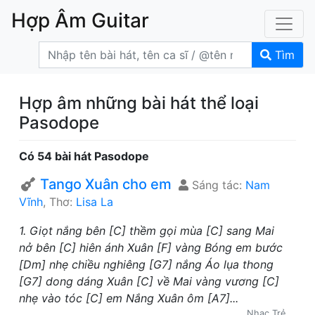
Hợp Âm Guitar
Tìm
Hợp âm những bài hát thể loại
Pasodope
Có 54 bài hát Pasodope
Tango Xuân cho em
Sáng tác:
Nam
Vĩnh
, Thơ:
Lisa La
1. Giọt nắng bên [C] thềm gọi mùa [C] sang Mai
nở bên [C] hiên ánh Xuân [F] vàng Bóng em bước
[Dm] nhẹ chiều nghiêng [G7] nắng Áo lụa thong
[G7] dong dáng Xuân [C] về Mai vàng vương [C]
nhẹ vào tóc [C] em Nắng Xuân ôm [A7]...
Nhạc Trẻ