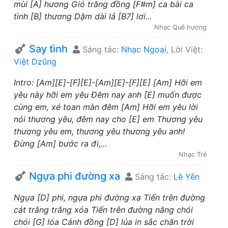
mùi [A] hương Gió trăng đồng [F#m] ca bài ca
tình [B] thương Dặm dài lả [B7] lơi...
Nhạc Quê hương
Say tình
Sáng tác:
Nhạc Ngoại
, Lời Việt:
Việt Dzũng
Intro: [Am][E]-[F][E]-[Am][E]-[F][E] [Am] Hỡi em
yêu này hỡi em yêu Đêm nay anh [E] muốn được
cùng em, xé toan màn đêm [Am] Hỡi em yêu lời
nói thương yêu, đêm nay cho [E] em Thương yêu
thương yêu em, thương yêu thương yêu anh!
Đừng [Am] bước ra đi,...
Nhạc Trẻ
Ngựa phi đường xa
Sáng tác:
Lê Yên
Ngựa [D] phi, ngựa phi đường xa Tiến trên đường
cát trắng trắng xóa Tiến trên đường nắng chói
chói [G] lóa Cánh đồng [D] lúa in sắc chân trời