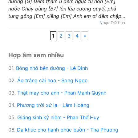
hương [G] Đêm thâm u đêm ngục tù non [Em]
nước Cháy bùng [B7] lên lửa cương quyết phá
tung gông [Em] xiềng [Em] Anh em ơi đêm chập...
Nhạc Trữ tình
1
2
3
4
»
Hợp âm xem nhiều
01.
Bóng nhỏ bên đường - Lê Dinh
02.
Áo trắng cài hoa - Song Ngọc
03.
Thật may cho anh - Phan Mạnh Quỳnh
04.
Phương trời xứ lạ - Lâm Hoàng
05.
Giáng sinh kỷ niệm - Phan Thế Huy
06.
Dạ khúc cho hạnh phúc buồn - Tha Phương