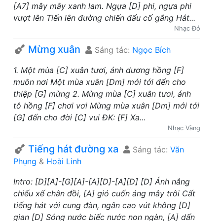
[A7] mây mây xanh lam. Ngựa [D] phi, ngựa phi
vượt lên Tiến lên đường chiến đấu cố gắng Hát...
Nhạc Đỏ
Mừng xuân
Sáng tác:
Ngọc Bích
1. Một mùa [C] xuân tươi, ánh dương hồng [F]
muôn nơi Một mùa xuân [Dm] mới tới đến cho
thiệp [G] mừng 2. Mừng mùa [C] xuân tươi, ánh
tô hồng [F] chơi vơi Mừng mùa xuân [Dm] mới tới
[G] đến cho đời [C] vui ĐK: [F] Xa...
Nhạc Vàng
Tiếng hát đường xa
Sáng tác:
Văn
Phụng
&
Hoài Linh
Intro: [D][A]-[G][A]-[A][D]-[A][D] [D] Ánh nắng
chiếu xế chân đồi, [A] gió cuốn áng mây trôi Cất
tiếng hát với cung đàn, ngân cao vút không [D]
gian [D] Sóng nước biếc nước non ngàn, [A] dấn