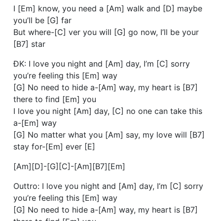
I [Em] know, you need a [Am] walk and [D] maybe
you’ll be [G] far
But where-[C] ver you will [G] go now, I’ll be your
[B7] star
ĐK: I love you night and [Am] day, I’m [C] sorry
you’re feeling this [Em] way
[G] No need to hide a-[Am] way, my heart is [B7]
there to find [Em] you
I love you night [Am] day, [C] no one can take this
a-[Em] way
[G] No matter what you [Am] say, my love will [B7]
stay for-[Em] ever [E]
[Am][D]-[G][C]-[Am][B7][Em]
Outtro: I love you night and [Am] day, I’m [C] sorry
you’re feeling this [Em] way
[G] No need to hide a-[Am] way, my heart is [B7]