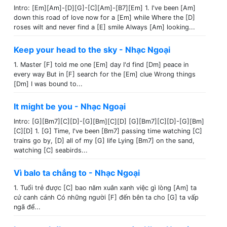
Intro: [Em][Am]-[D][G]-[C][Am]-[B7][Em] 1. I've been [Am]
down this road of love now for a [Em] while Where the [D]
roses wilt and never find a [E] smile Always [Am] looking...
Keep your head to the sky - Nhạc Ngoại
1. Master [F] told me one [Em] day I'd find [Dm] peace in
every way But in [F] search for the [Em] clue Wrong things
[Dm] I was bound to...
It might be you - Nhạc Ngoại
Intro: [G][Bm7][C][D]-[G][Bm][C][D] [G][Bm7][C][D]-[G][Bm]
[C][D] 1. [G] Time, I've been [Bm7] passing time watching [C]
trains go by, [D] all of my [G] life Lying [Bm7] on the sand,
watching [C] seabirds...
Vì balo ta chẳng to - Nhạc Ngoại
1. Tuổi trẻ được [C] bao năm xuân xanh việc gì lòng [Am] ta
cứ canh cánh Có những người [F] đến bên ta cho [G] ta vấp
ngã để...