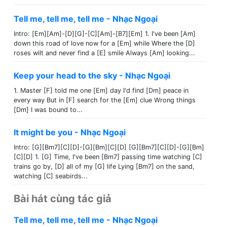
Tell me, tell me, tell me - Nhạc Ngoại
Intro: [Em][Am]-[D][G]-[C][Am]-[B7][Em] 1. I've been [Am]
down this road of love now for a [Em] while Where the [D]
roses wilt and never find a [E] smile Always [Am] looking...
Keep your head to the sky - Nhạc Ngoại
1. Master [F] told me one [Em] day I'd find [Dm] peace in
every way But in [F] search for the [Em] clue Wrong things
[Dm] I was bound to...
It might be you - Nhạc Ngoại
Intro: [G][Bm7][C][D]-[G][Bm][C][D] [G][Bm7][C][D]-[G][Bm]
[C][D] 1. [G] Time, I've been [Bm7] passing time watching [C]
trains go by, [D] all of my [G] life Lying [Bm7] on the sand,
watching [C] seabirds...
Bài hát cùng tác giả
Tell me, tell me, tell me - Nhạc Ngoại