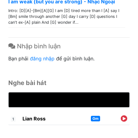
I am weak (but you are strong) - Nhạc Ngoại
Intro: [D][A]-[Bm][A][G] I am [D] tired more than I [A] say I
[Bm] smile through another [G] day I carry [D] questions I
can't ex-[A] plain And [G] wonder if...
Nhập bình luận
Bạn phải
đăng nhập
để gửi bình luận.
Nghe bài hát
Lian Ross
Gm
1