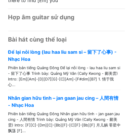
there to find [Em] you
Hợp âm guitar sử dụng
Bài hát cùng thể loại
Để lại nỗi lòng (lau haa liu sam si – 留下了心事) -
Nhạc Hoa
Phiên bản tiếng Quảng Đông Để lại nỗi lòng - lau haa liu sam si
- 留下了心事 Trình bày: Quảng Mỹ Vân (Cally Kwong - 鄺美雲)
Intro: [Em][Am]-[D][D7][G]-[C][Am]-[F#dim][B7] 1. 情于我
心...
Nhân gian hữu tình – jan gaan jau cing – 人間有情
- Nhạc Hoa
Phiên bản tiếng Quảng Đông Nhân gian hữu tình - jan gaan jau
cing - 人間有情 Trình bày: Quảng Mỹ Vân (Cally Kwong - 鄺美
雲) Intro: [F][C]-[Dm][C]-[Bb][F]-[C][F]-[Bb][F] 月儿躺 零星中
飘荡 [F]...