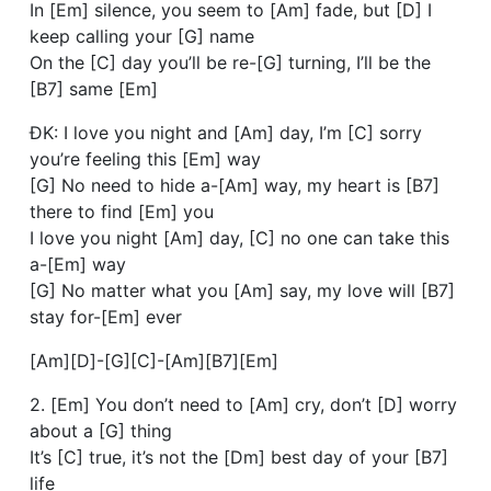
In [Em] silence, you seem to [Am] fade, but [D] I
keep calling your [G] name
On the [C] day you’ll be re-[G] turning, I’ll be the
[B7] same [Em]
ĐK: I love you night and [Am] day, I’m [C] sorry
you’re feeling this [Em] way
[G] No need to hide a-[Am] way, my heart is [B7]
there to find [Em] you
I love you night [Am] day, [C] no one can take this
a-[Em] way
[G] No matter what you [Am] say, my love will [B7]
stay for-[Em] ever
[Am][D]-[G][C]-[Am][B7][Em]
2. [Em] You don’t need to [Am] cry, don’t [D] worry
about a [G] thing
It’s [C] true, it’s not the [Dm] best day of your [B7]
life