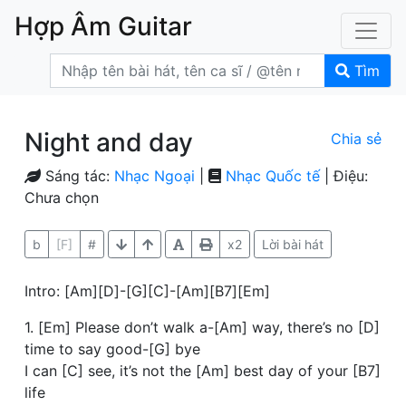
Hợp Âm Guitar
Tìm
Night and day
Chia sẻ
Sáng tác:
Nhạc Ngoại
|
Nhạc Quốc tế
| Điệu:
Chưa chọn
b
[F]
#
x2
Lời bài hát
Intro: [Am][D]-[G][C]-[Am][B7][Em]
1. [Em] Please don’t walk a-[Am] way, there’s no [D]
time to say good-[G] bye
I can [C] see, it’s not the [Am] best day of your [B7]
life