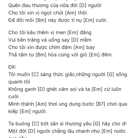
Quên đau thương của nữa đời [D] người
Cho tôi xin vị ngọt chút [Am] thôi
Để đôi môi [Bm] này được tí nụ [Em] cười.
Cho tôi kêu thêm vị men [Em] đắng
Vui bên trăng và uống say [D] mềm
Cho tôi xin được chìm đắm [Am] bay
Thả tâm tư [Bm] hòa cùng với gió [Em] đêm.
ĐK:
Tôi muốn [C] sáng thức giấc,những người [G] sống
quanh tôi
Không ganh [D] ghét xăm soi và ta [Em] cứ luôn
cười
Mình thảnh [Am] thơi ung dung bước [B7] chơi qua
kiếp [Em] người.
Ta buông [C] bớt sân si thương yêu [G] hãy cho đi
Một đời [D] người chẳng lâu nhanh như [Em] nước