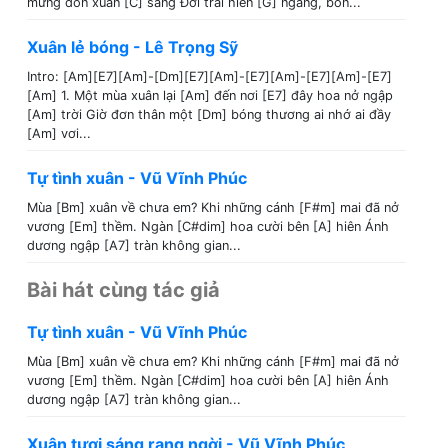
mừng đón xuân [C] sang Đời trai hiên [G] ngang, bôn...
Xuân lẻ bóng - Lê Trọng Sỹ
Intro: [Am][E7][Am]-[Dm][E7][Am]-[E7][Am]-[E7][Am]-[E7]
[Am] 1. Một mùa xuân lại [Am] đến nơi [E7] đây hoa nở ngập
[Am] trời Giờ đơn thân một [Dm] bóng thương ai nhớ ai đầy
[Am] vơi...
Tự tình xuân - Vũ Vĩnh Phúc
Mùa [Bm] xuân về chưa em? Khi những cánh [F#m] mai đã nở
vương [Em] thềm. Ngàn [C#dim] hoa cười bên [A] hiên Ánh
dương ngập [A7] tràn không gian...
Bài hát cùng tác giả
Tự tình xuân - Vũ Vĩnh Phúc
Mùa [Bm] xuân về chưa em? Khi những cánh [F#m] mai đã nở
vương [Em] thềm. Ngàn [C#dim] hoa cười bên [A] hiên Ánh
dương ngập [A7] tràn không gian...
Xuân tươi sáng rạng ngời - Vũ Vĩnh Phúc