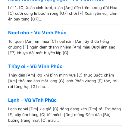
Lời 1: [C] Xuân xinh tươi, xuân [Am] đến trên nương đồi Hoa
[C] cười cùng lũ bướm rong [G7] chơi [F] Xuân yên vui, chim
én bay tung [G7]...
Noel nhớ - Vũ Vĩnh Phúc
Tôi quen [Am] em mùa [C] noel năm [Am] ấy Giữa tiếng
chuông [F] ngân đêm thánh nhiệm [Am] mầu Dưới ánh sao
[E7] khuya đôi mắt huyền lấp [C]...
Thầy ơi - Vũ Vĩnh Phúc
Thầy đến [Am] lớp khi bình minh vừa [C] thức Bước chậm
[Am] thôi mà ánh mắt long [G] lanh Phấn vương [F] tóc, rơi
rơi từng hạt [G] nhỏ...
Lạnh - Vũ Vĩnh Phúc
Lạnh ngoài [Dm] kia gió [C] đông đang kéo [Dm] tới Trơ hàng
[F] cây ôm bóng [C] tối mênh [Dm] mông Đêm dần [Bb]
buông trăng nhạt [C] màu...