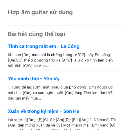
Hợp âm guitar sử dụng
Bài hát cùng thể loại
Tình ca trong mắt em - La Công
Khi cơn [Dm] mưa chỉ là những bóng [A/C#] mây Em cũng
[Dm7/C] thế ở phương trời xa [Am7] lạ Gió vô tình làm biển
hát tình [C/G] ca Anh...
Yêu mình thôi - Yên Vy
1. Từng để lạc [Dm] mất nhau giữa phố đông [Dm] người Lời
nói chia [Gm] xa sao nghe buốt [Gm] lòng Tình làm tim [A7]
đau tận mấy mùa...
Xuân về trong kỷ niệm - Sơn Hạ
Intro: [Am][Dm]-[F][G][C]-[Am][D]-[Em][Am] 1. Năm mới Tết
[Am] đến mừng xuân đã về [G] Một nhánh mai [Em] vàng [G]