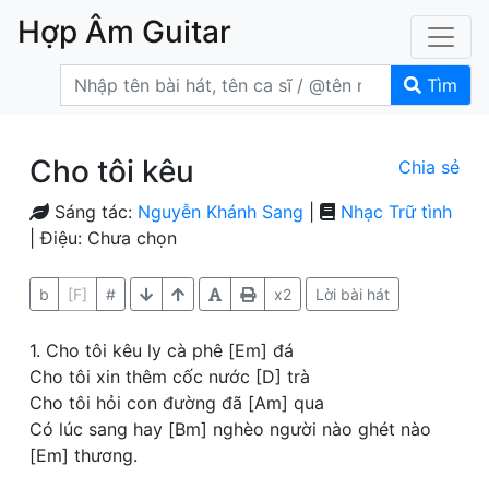
Hợp Âm Guitar
Tìm
Cho tôi kêu
Chia sẻ
Sáng tác:
Nguyễn Khánh Sang
|
Nhạc Trữ tình
| Điệu: Chưa chọn
b
[F]
#
x2
Lời bài hát
1. Cho tôi kêu ly cà phê [Em] đá
Cho tôi xin thêm cốc nước [D] trà
Cho tôi hỏi con đường đã [Am] qua
Có lúc sang hay [Bm] nghèo người nào ghét nào
[Em] thương.