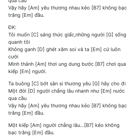
qua cầu
Vậy hãy [Am] yêu thương nhau kẻo [B7] không bạc
trắng [Em] đầu.
ĐK:
Tôi muốn [C] sáng thức giấc,những người [G] sống
quanh tôi
Không ganh [D] ghét xăm soi và ta [Em] cứ luôn
cười
Mình thảnh [Am] thơi ung dung bước [B7] chơi qua
kiếp [Em] người.
Ta buông [C] bớt sân si thương yêu [G] hãy cho đi
Một đời [D] người chẳng lâu nhanh như [Em] nước
qua cầu
Vậy hãy [Am] yêu thương nhau kẻo [B7] không bạc
trắng [Em] đầu.
Một kiếp [Am] người chẳng lâu…[B7] kẻo không
bạc trắng [Em] đầu.