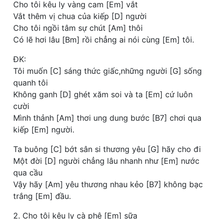
Cho tôi kêu ly vàng cam [Em] vắt
Vắt thêm vị chua của kiếp [D] người
Cho tôi ngồi tâm sự chút [Am] thôi
Có lẽ hơi lâu [Bm] rồi chẳng ai nói cùng [Em] tôi.
ĐK:
Tôi muốn [C] sáng thức giấc,những người [G] sống
quanh tôi
Không ganh [D] ghét xăm soi và ta [Em] cứ luôn
cười
Mình thảnh [Am] thơi ung dung bước [B7] chơi qua
kiếp [Em] người.
Ta buông [C] bớt sân si thương yêu [G] hãy cho đi
Một đời [D] người chẳng lâu nhanh như [Em] nước
qua cầu
Vậy hãy [Am] yêu thương nhau kẻo [B7] không bạc
trắng [Em] đầu.
2. Cho tôi kêu ly cà phê [Em] sữa