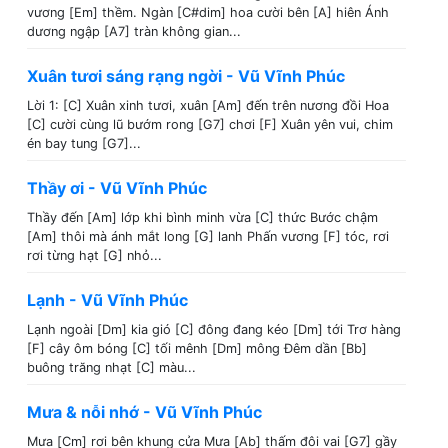
vương [Em] thềm. Ngàn [C#dim] hoa cười bên [A] hiên Ánh
dương ngập [A7] tràn không gian...
Xuân tươi sáng rạng ngời - Vũ Vĩnh Phúc
Lời 1: [C] Xuân xinh tươi, xuân [Am] đến trên nương đồi Hoa
[C] cười cùng lũ bướm rong [G7] chơi [F] Xuân yên vui, chim
én bay tung [G7]...
Thầy ơi - Vũ Vĩnh Phúc
Thầy đến [Am] lớp khi bình minh vừa [C] thức Bước chậm
[Am] thôi mà ánh mắt long [G] lanh Phấn vương [F] tóc, rơi
rơi từng hạt [G] nhỏ...
Lạnh - Vũ Vĩnh Phúc
Lạnh ngoài [Dm] kia gió [C] đông đang kéo [Dm] tới Trơ hàng
[F] cây ôm bóng [C] tối mênh [Dm] mông Đêm dần [Bb]
buông trăng nhạt [C] màu...
Mưa & nỗi nhớ - Vũ Vĩnh Phúc
Mưa [Cm] rơi bên khung cửa Mưa [Ab] thấm đôi vai [G7] gầy