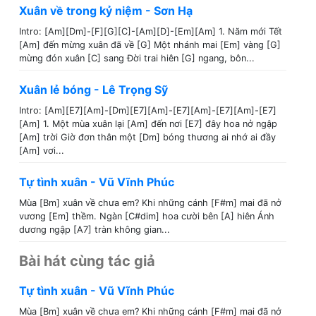
Xuân về trong kỷ niệm - Sơn Hạ
Intro: [Am][Dm]-[F][G][C]-[Am][D]-[Em][Am] 1. Năm mới Tết
[Am] đến mừng xuân đã về [G] Một nhánh mai [Em] vàng [G]
mừng đón xuân [C] sang Đời trai hiên [G] ngang, bôn...
Xuân lẻ bóng - Lê Trọng Sỹ
Intro: [Am][E7][Am]-[Dm][E7][Am]-[E7][Am]-[E7][Am]-[E7]
[Am] 1. Một mùa xuân lại [Am] đến nơi [E7] đây hoa nở ngập
[Am] trời Giờ đơn thân một [Dm] bóng thương ai nhớ ai đầy
[Am] vơi...
Tự tình xuân - Vũ Vĩnh Phúc
Mùa [Bm] xuân về chưa em? Khi những cánh [F#m] mai đã nở
vương [Em] thềm. Ngàn [C#dim] hoa cười bên [A] hiên Ánh
dương ngập [A7] tràn không gian...
Bài hát cùng tác giả
Tự tình xuân - Vũ Vĩnh Phúc
Mùa [Bm] xuân về chưa em? Khi những cánh [F#m] mai đã nở