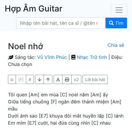
Hợp Âm Guitar
Tìm
Noel nhớ
Chia sẻ
Sáng tác:
Vũ Vĩnh Phúc
|
Nhạc Trữ tình
| Điệu:
Chưa chọn
b
[F]
#
x2
Lời bài hát
Tôi quen [Am] em mùa [C] noel năm [Am] ấy
Giữa tiếng chuông [F] ngân đêm thánh nhiệm [Am]
mầu
Dưới ánh sao [E7] khuya đôi mắt huyền lấp [C] lánh
Em mỉm [E7] cười, hai đứa cùng nhìn [C] nhau