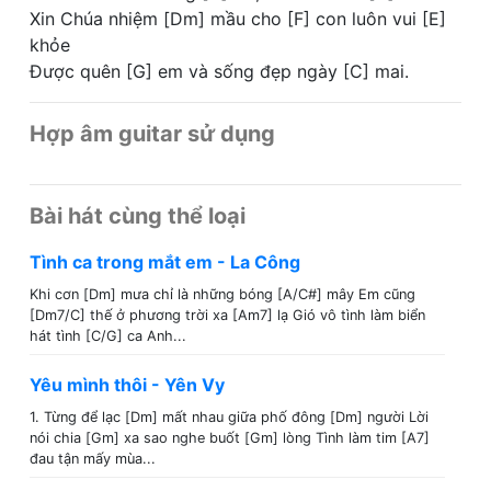
Xin Chúa nhiệm [Dm] mầu cho [F] con luôn vui [E]
khỏe
Được quên [G] em và sống đẹp ngày [C] mai.
Hợp âm guitar sử dụng
Bài hát cùng thể loại
Tình ca trong mắt em - La Công
Khi cơn [Dm] mưa chỉ là những bóng [A/C#] mây Em cũng
[Dm7/C] thế ở phương trời xa [Am7] lạ Gió vô tình làm biển
hát tình [C/G] ca Anh...
Yêu mình thôi - Yên Vy
1. Từng để lạc [Dm] mất nhau giữa phố đông [Dm] người Lời
nói chia [Gm] xa sao nghe buốt [Gm] lòng Tình làm tim [A7]
đau tận mấy mùa...