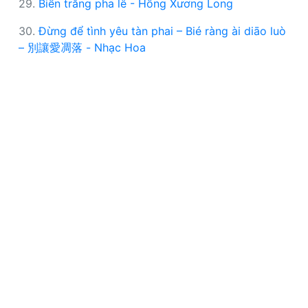
29.
Biển trắng pha lê - Hồng Xương Long
30.
Đừng để tình yêu tàn phai – Bié ràng ài diāo luò
– 別讓愛凋落 - Nhạc Hoa