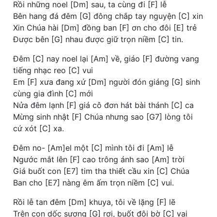
Rồi những noel [Dm] sau, ta cùng đi [F] lễ
Bên hang đá đêm [G] đông chắp tay nguyện [C] xin
Xin Chúa hài [Dm] đồng ban [F] ơn cho đôi [E] trẻ
Được bên [G] nhau được giữ trọn niềm [C] tin.
Đêm [C] nay noel lại [Am] về, giáo [F] đường vang
tiếng nhạc reo [C] vui
Em [F] xưa đang xứ [Dm] người đón giáng [G] sinh
cùng gia đình [C] mới
Nửa đêm lạnh [F] giá cô đơn hát bài thánh [C] ca
Mừng sinh nhật [F] Chúa nhưng sao [G7] lòng tôi
cứ xót [C] xa.
Đêm no- [Am]el một [C] mình tôi đi [Am] lễ
Ngước mắt lên [F] cao trông ánh sao [Am] trời
Giá buốt con [E7] tim tha thiết cầu xin [C] Chúa
Ban cho [E7] nàng êm ấm trọn niềm [C] vui.
Rồi lễ tan đêm [Dm] khuya, tôi về lặng [F] lẽ
Trên con dốc sương [G] rơi, buốt đôi bờ [C] vai