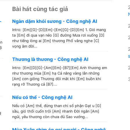
Bài hát cùng tác giả
–
Ngàn dặm khói sương - Công nghệ AI
Intro: [Em][G]-[D][Em]-[Em][G]-[D][Em] 1. Gió mang
ta [Em] đi qua vạn nẻo [G] đường Mưa rơi xuống [D]
như tiếng lòng ai [Em] thương Phố vắng nghe [C]
ân
vọng âm đời...
你
Thương là thương - Công nghệ AI
Intro: [Em][D][G]-[Am][Em]-[B7][Em] Anh thương em
như thương mùa [Em] hạ Cả nắng vàng lẫn những
[Am] cơn giông Thương đôi mắt khi [Em] buồn khi
rạng rỡ Thương cả [B7]...
Nếu có thể - Công nghệ AI
Nếu có [Am] thể, đừng than chi số phận Gạt u [G]
sầu, gió thổi cuốn trôi [Am] nhanh Đời ngắn [Am]
g
ngủi, yêu thương còn chưa đủ Sao vướng...
Mùa Xuân chim én gọi người - Công nghệ