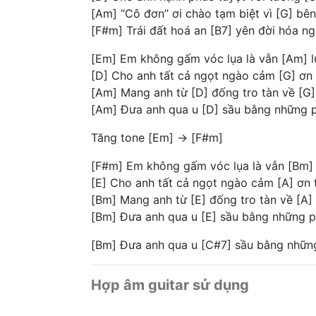
[Am] “Cô đơn” ơi chào tạm biệt vì [G] b
[F#m] Trái đất hoá an [B7] yên đời hóa ng
[Em] Em không gấm vóc lụa là vẫn [Am] l
[D] Cho anh tất cả ngọt ngào cảm [G] ơn 
[Am] Mang anh từ [D] đống tro tàn về [G] 
[Am] Đưa anh qua u [D] sầu bằng những 
Tăng tone [Em] -> [F#m]
[F#m] Em không gấm vóc lụa là vẫn [Bm] 
[E] Cho anh tất cả ngọt ngào cảm [A] ơn 
[Bm] Mang anh từ [E] đống tro tàn về [A] 
[Bm] Đưa anh qua u [E] sầu bằng những p
[Bm] Đưa anh qua u [C#7] sầu bằng nhữn
Hợp âm guitar sử dụng