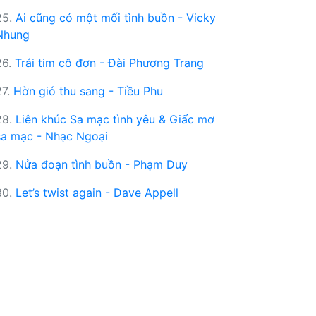
25.
Ai cũng có một mối tình buồn - Vicky
Nhung
26.
Trái tim cô đơn - Đài Phương Trang
27.
Hờn gió thu sang - Tiều Phu
28.
Liên khúc Sa mạc tình yêu & Giấc mơ
sa mạc - Nhạc Ngoại
29.
Nửa đoạn tình buồn - Phạm Duy
30.
Let’s twist again - Dave Appell