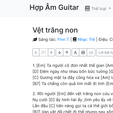
Hợp Âm Guitar
Thể loại
Vệt trăng non
Sáng tác:
Finn T
|
Nhạc Trẻ
| Điệu: 
b
[F]
#
x2
Lời bài h
1. [Em] Ta người cô đơn nhất thế gian [A
[D] Đêm ngày như nhau bốn bức tường [G
[C] Gương mặt ta đây cũng hóa xa [Am] l
[B7] Ta chẳng còn quả tim mất đi linh [Em
2. Rồi người [Em] đến vệt trăng non cứu v
Nụ cười [D] ấy hinh hài ấy ,tình yêu ấy vẽ 
Lần đầu [C] tiên nàng gọi ta cả thế giới
[B7] Vạn vật đã chết đi thế nhưng nay sốn