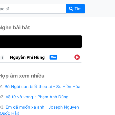
Tìm
Nghe bài hát
Nguyễn Phi Hùng
Gm
1
Hợp âm xem nhiều
01.
Bỏ Ngài con biết theo ai - Sr. Hiền Hòa
02.
Về từ vô vọng - Phạm Anh Dũng
03.
Em đã muốn xa anh - Joseph Nguyen
(Quốc Hải)