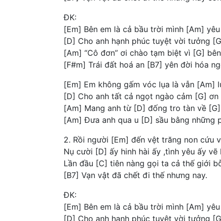
ĐK:
[Em] Bên em là cả bầu trời mình [Am] yêu
[D] Cho anh hạnh phúc tuyệt vời tưởng [G
[Am] “Cô đơn” ơi chào tạm biệt vì [G] b
[F#m] Trái đất hoá an [B7] yên đời hóa ng
[Em] Em không gấm vóc lụa là vẫn [Am] l
[D] Cho anh tất cả ngọt ngào cảm [G] ơn 
[Am] Mang anh từ [D] đống tro tàn về [G] 
[Am] Đưa anh qua u [D] sầu bằng những 
2. Rồi người [Em] đến vệt trăng non cứu v
Nụ cười [D] ấy hinh hài ấy ,tình yêu ấy vẽ 
Lần đầu [C] tiên nàng gọi ta cả thế giới
[B7] Vạn vật đã chết đi thế nhưng nay.
ĐK:
[Em] Bên em là cả bầu trời mình [Am] yêu
[D] Cho anh hạnh phúc tuyệt vời tưởng [G