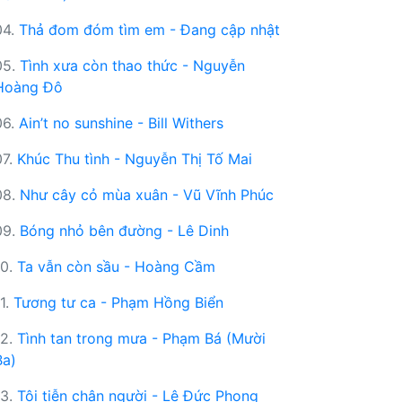
04.
Thả đom đóm tìm em - Đang cập nhật
05.
Tình xưa còn thao thức - Nguyễn
Hoàng Đô
06.
Ain’t no sunshine - Bill Withers
07.
Khúc Thu tình - Nguyễn Thị Tố Mai
08.
Như cây cỏ mùa xuân - Vũ Vĩnh Phúc
09.
Bóng nhỏ bên đường - Lê Dinh
10.
Ta vẫn còn sầu - Hoàng Cầm
11.
Tương tư ca - Phạm Hồng Biển
12.
Tình tan trong mưa - Phạm Bá (Mười
Ba)
13.
Tôi tiễn chân người - Lê Đức Phong