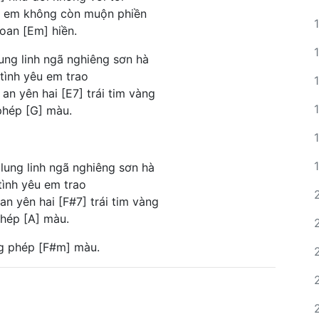
ên em không còn muộn phiền
oan [Em] hiền.
ung linh ngã nghiêng sơn hà
tình yêu em trao
an yên hai [E7] trái tim vàng
phép [G] màu.
lung linh ngã nghiêng sơn hà
tình yêu em trao
an yên hai [F#7] trái tim vàng
hép [A] màu.
g phép [F#m] màu.