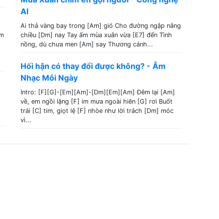
AI
Ai thả vàng bay trong [Am] gió Cho đường ngập nắng
em
chiều [Dm] nay Tay ấm mùa xuân vừa [E7] đến Tình
nồng, dù chưa men [Am] say Thương cánh...
Hối hận có thay đổi được không? - Âm
Nhạc Mỗi Ngày
Intro: [F][G]-[Em][Am]-[Dm][Em][Am] Đêm lại [Am]
về, em ngồi lặng [F] im mưa ngoài hiên [G] rơi Buốt
trái [C] tim, giọt lệ [F] nhòe như lời trách [Dm] móc
vì...