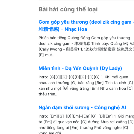
Bài hát cùng thể loại
Gom góp yêu thương (deoi zik cing gam 
堆積情感) - Nhạc Hoa
Phiên bản tiếng Quảng Đông Gom góp yêu thương -
deoi zik cing gam - 堆積情感 Trình bày: Quảng Mỹ V
(Cally Kwong - 鄺美雲) 1. 沒法抗拒濃情蜜意 始終思念
[F] mut...
Miên tình - Dạ Yến Quỳnh (Dy Lady)
Intro: [G][C][G]-[C][D][G]-[C][G] 1. Khi mới quen
nhau anh thường [G] bảo rằng [Bm] Tình ta xinh [C]
xắn như một [G] vầng trăng [Bm] Như cánh hoa [C]
thêu trên...
Ngàn dặm khói sương - Công nghệ AI
Intro: [Em][G]-[D][Em]-[Em][G]-[D][Em] 1. Gió man
ta [Em] đi qua vạn nẻo [G] đường Mưa rơi xuống [D]
như tiếng lòng ai [Em] thương Phố vắng nghe [C]
vọng âm đời...