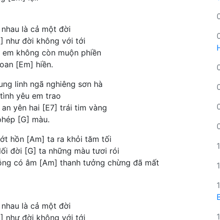
 nhau là cả một đời
] như đời không với tới
ên em không còn muộn phiền
oan [Em] hiền.
ung linh ngã nghiêng sơn hà
tình yêu em trao
an yên hai [E7] trái tim vàng
phép [G] màu.
ớt hồn [Am] ta ra khỏi tăm tối
lối đời [G] ta những màu tươi rói
 bỗng có âm [Am] thanh tưởng chừng đã mất
 nhau là cả một đời
] như đời không với tới