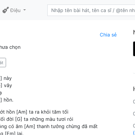
Điệu
Chia sẻ
Chưa chọn
át
m] này
] vây
ạ
] hồn.
ớt hồn [Am] ta ra khỏi tăm tối
lối đời [G] ta những màu tươi rói
 bỗng có âm [Am] thanh tưởng chừng đã mất
g [Em] lại.