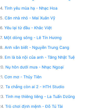
14.
Tình yêu mùa hạ - Nhạc Hoa
15.
Căn nhà nhỏ - Mai Xuân Vỹ
16.
Yêu lại từ đầu - Khắc Việt
17.
Một dòng sông - Lê Tín Hương
18.
Anh vẫn biết - Nguyễn Trung Cang
19.
Em là bà nội của anh - Tăng Nhật Tuệ
20.
Nụ hôn dưới mưa - Nhạc Ngoại
21.
Cơn mơ - Thủy Tiên
22.
Ta chẳng còn ai 2 - HTH Studio
23.
Tình mẹ thiêng liêng - La Tuấn Dzũng
24.
Trò chơi định mệnh - Đỗ Tú Tài