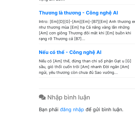
Thương là thương - Công nghệ AI
Intro: [Em][D][G]-[Am][Em]-[B7][Em] Anh thương 
như thương mùa [Em] hạ Cả nắng vàng lẫn những
[Am] cơn giông Thương đôi mắt khi [Em] buồn khi
rạng rỡ Thương cả [B7]...
Nếu có thể - Công nghệ AI
Nếu có [Am] thể, đừng than chi số phận Gạt u [G]
sầu, gió thổi cuốn trôi [Am] nhanh Đời ngắn [Am]
ngủi, yêu thương còn chưa đủ Sao vướng...
Nhập bình luận
Bạn phải
đăng nhập
để gửi bình luận.