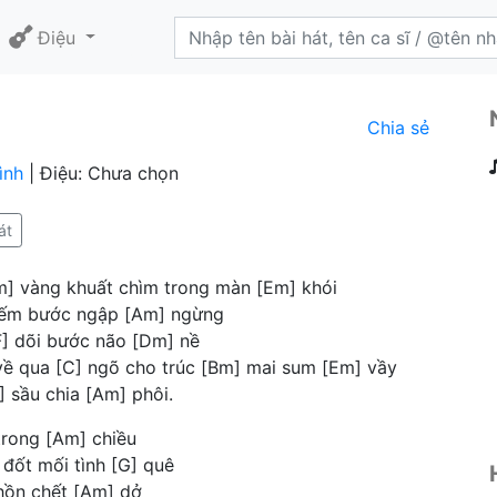
Điệu
Chia sẻ
ình
| Điệu: Chưa chọn
át
m] vàng khuất chìm trong màn [Em] khói
đếm bước ngập [Am] ngừng
F] dõi bước não [Dm] nề
ề qua [C] ngõ cho trúc [Bm] mai sum [Em] vầy
] sầu chia [Am] phôi.
trong [Am] chiều
 đốt mối tình [G] quê
hồn chết [Am] dở