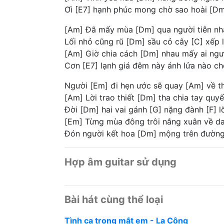
Ơi [E7] hạnh phúc mong chờ sao hoài [Dm
[Am] Đã mấy mùa [Dm] qua người tiễn nh
Lối nhỏ cũng rũ [Dm] sầu cỏ cây [C] xếp l
[Am] Giờ chia cách [Dm] nhau mấy ai ngư
Cơn [E7] lạnh giá đêm này ánh lửa nào ch
Người [Em] đi hẹn ước sẽ quay [Am] về 
[Am] Lời trao thiết [Dm] tha chia tay qu
Đời [Dm] hai vai gánh [G] nặng đành [F] l
[Em] Từng mùa đông trôi nắng xuân về d
Đón người kết hoa [Dm] mộng trên đường 
Hợp âm guitar sử dụng
Bài hát cùng thể loại
Tình ca trong mắt em - La Công