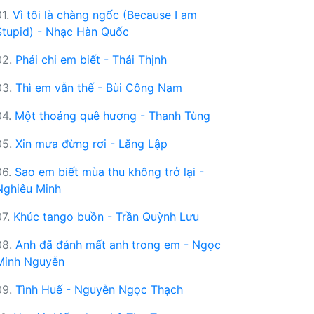
01.
Vì tôi là chàng ngốc (Because I am
Stupid) - Nhạc Hàn Quốc
02.
Phải chi em biết - Thái Thịnh
03.
Thì em vẫn thế - Bùi Công Nam
04.
Một thoáng quê hương - Thanh Tùng
05.
Xin mưa đừng rơi - Lăng Lập
06.
Sao em biết mùa thu không trở lại -
Nghiêu Minh
07.
Khúc tango buồn - Trần Quỳnh Lưu
08.
Anh đã đánh mất anh trong em - Ngọc
Minh Nguyễn
09.
Tình Huế - Nguyễn Ngọc Thạch