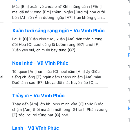
Mùa [Bm] xuân về chưa em? Khi những cánh [F#m]
mai đã nở vương [Em] thềm. Ngàn [C#dim] hoa cười
bên [A] hiên Ánh dương ngập [A7] tràn không gian...
Xuân tươi sáng rạng ngời - Vũ Vĩnh Phúc
Lời 1: [C] Xuân xinh tươi, xuân [Am] đến trên nương
đồi Hoa [C] cười cùng lũ bướm rong [G7] chơi [F]
Xuân yên vui, chim én bay tung [G7]...
Noel nhớ - Vũ Vĩnh Phúc
m
Tôi quen [Am] em mùa [C] noel năm [Am] ấy Giữa
ai
tiếng chuông [F] ngân đêm thánh nhiệm [Am] mầu
Dưới ánh sao [E7] khuya đôi mắt huyền lấp [C]...
Thầy ơi - Vũ Vĩnh Phúc
Thầy đến [Am] lớp khi bình minh vừa [C] thức Bước
chậm [Am] thôi mà ánh mắt long [G] lanh Phấn vương
]
[F] tóc, rơi rơi từng hạt [G] nhỏ...
Lạnh - Vũ Vĩnh Phúc