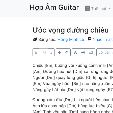
Hợp Âm Guitar
Thể loại
Ước vọng đường chiều
Sáng tác:
Hồng Minh Lê
|
Nhạc Trữ t
b
[F]
#
x2
Lời bài h
Chiều [Em] buông vội xuống cánh mai [A
[Am] Đường heo hút [Dm] xa rưng rưng 
Người [Dm] quay lưng giấu [G] lệ người [
[Em] Vừa ngày hôm [Bm] nao nắng xuân v
Nắng gầy hắt hiu [Dm] vội trong ngày [E7
Đường xám đìu [Dm] hiu người tiễn nhau 
Ánh lửa cháy bập [Dm] bùng lửa thiêu [C]
[Am] Tình yêu nấu [Dm] nung bỗng nghe 