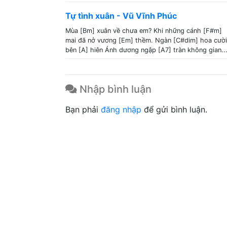
Tự tình xuân - Vũ Vĩnh Phúc
Mùa [Bm] xuân về chưa em? Khi những cánh [F#m]
mai đã nở vương [Em] thềm. Ngàn [C#dim] hoa cười
bên [A] hiên Ánh dương ngập [A7] tràn không gian..
Nhập bình luận
Bạn phải
đăng nhập
để gửi bình luận.