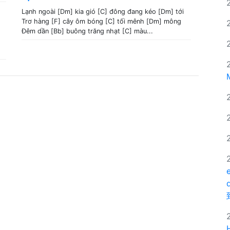
Lạnh ngoài [Dm] kia gió [C] đông đang kéo [Dm] tới
Trơ hàng [F] cây ôm bóng [C] tối mênh [Dm] mông
Đêm dần [Bb] buông trăng nhạt [C] màu...
.