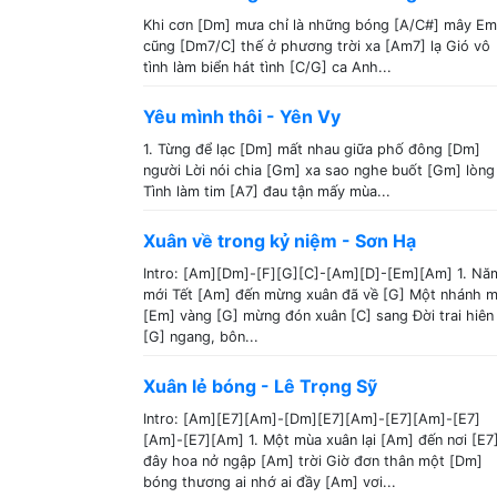
Khi cơn [Dm] mưa chỉ là những bóng [A/C#] mây Em
cũng [Dm7/C] thế ở phương trời xa [Am7] lạ Gió vô
tình làm biển hát tình [C/G] ca Anh...
Yêu mình thôi - Yên Vy
1. Từng để lạc [Dm] mất nhau giữa phố đông [Dm]
người Lời nói chia [Gm] xa sao nghe buốt [Gm] lòng
Tình làm tim [A7] đau tận mấy mùa...
Xuân về trong kỷ niệm - Sơn Hạ
Intro: [Am][Dm]-[F][G][C]-[Am][D]-[Em][Am] 1. Nă
mới Tết [Am] đến mừng xuân đã về [G] Một nhánh m
[Em] vàng [G] mừng đón xuân [C] sang Đời trai hiên
[G] ngang, bôn...
Xuân lẻ bóng - Lê Trọng Sỹ
Intro: [Am][E7][Am]-[Dm][E7][Am]-[E7][Am]-[E7]
[Am]-[E7][Am] 1. Một mùa xuân lại [Am] đến nơi [E7
đây hoa nở ngập [Am] trời Giờ đơn thân một [Dm]
bóng thương ai nhớ ai đầy [Am] vơi...