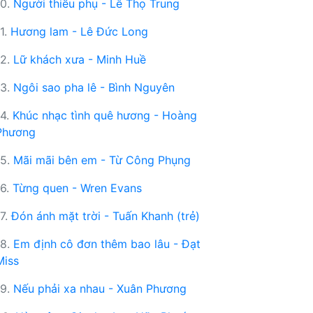
10.
Người thiếu phụ - Lê Thọ Trung
11.
Hương lam - Lê Đức Long
12.
Lữ khách xưa - Minh Huề
13.
Ngôi sao pha lê - Bình Nguyên
14.
Khúc nhạc tình quê hương - Hoàng
Phương
15.
Mãi mãi bên em - Từ Công Phụng
16.
Từng quen - Wren Evans
17.
Đón ánh mặt trời - Tuấn Khanh (trẻ)
18.
Em định cô đơn thêm bao lâu - Đạt
Miss
19.
Nếu phải xa nhau - Xuân Phương