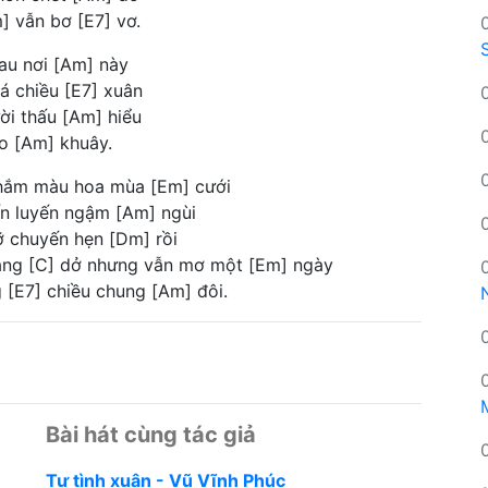
] vẫn bơ [E7] vơ.
au nơi [Am] này
á chiều [E7] xuân
ời thấu [Am] hiểu
o [Am] khuây.
thắm màu hoa mùa [Em] cưới
yến luyến ngậm [Am] ngùi
ỡ chuyến hẹn [Dm] rồi
ang [C] dở nhưng vẫn mơ một [Em] ngày
[E7] chiều chung [Am] đôi.
Bài hát cùng tác giả
Tự tình xuân - Vũ Vĩnh Phúc