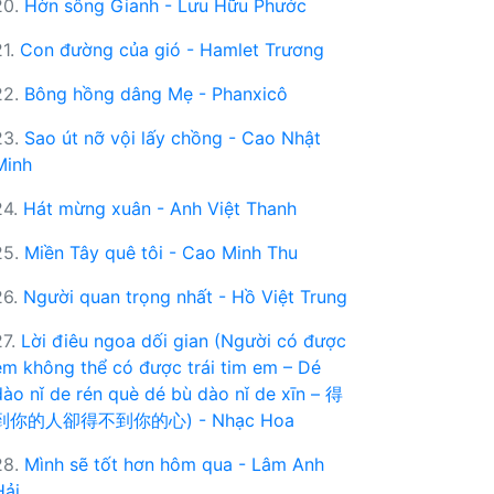
20.
Hờn sông Gianh - Lưu Hữu Phước
21.
Con đường của gió - Hamlet Trương
22.
Bông hồng dâng Mẹ - Phanxicô
23.
Sao út nỡ vội lấy chồng - Cao Nhật
Minh
24.
Hát mừng xuân - Anh Việt Thanh
25.
Miền Tây quê tôi - Cao Minh Thu
26.
Người quan trọng nhất - Hồ Việt Trung
27.
Lời điêu ngoa dối gian (Người có được
em không thể có được trái tim em – Dé
dào nǐ de rén què dé bù dào nǐ de xīn – 得
到你的人卻得不到你的心) - Nhạc Hoa
28.
Mình sẽ tốt hơn hôm qua - Lâm Anh
Hải