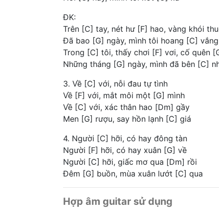
ĐK:
Trên [C] tay, nét hư [F] hao, vàng khói th
Đã bao [G] ngày, mình tôi hoang [C] vắng
Trong [C] tôi, thấy chơi [F] vơi, cố quên [
Những tháng [G] ngày, mình đã bên [C] n
3. Về [C] với, nỗi đau tự tình
Về [F] với, mắt môi một [G] mình
Về [C] với, xác thân hao [Dm] gầy
Men [G] rượu, say hồn lạnh [C] giá
4. Người [C] hỡi, có hay đông tàn
Người [F] hỡi, có hay xuân [G] về
Người [C] hỡi, giấc mơ qua [Dm] rồi
Đêm [G] buồn, mùa xuân lướt [C] qua
Hợp âm guitar sử dụng