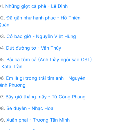
01.
Những giọt cà phê - Lê Dinh
02.
Đã gần như hạnh phúc - Hồ Thiện
Quân
03.
Có bao giờ - Nguyễn Việt Hùng
04.
Dứt đường tơ - Văn Thủy
05.
Bài ca tôm cá (Anh thầy ngôi sao OST)
- Kata Trần
06.
Em là gì trong trái tim anh - Nguyễn
Bình Phương
07.
Bây giờ tháng mấy - Từ Công Phụng
08.
Se duyên - Nhạc Hoa
09.
Xuân phai - Trương Tấn Minh