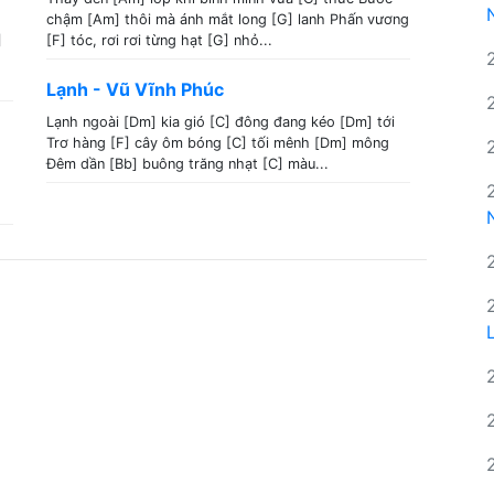
chậm [Am] thôi mà ánh mắt long [G] lanh Phấn vương
]
[F] tóc, rơi rơi từng hạt [G] nhỏ...
Lạnh - Vũ Vĩnh Phúc
Lạnh ngoài [Dm] kia gió [C] đông đang kéo [Dm] tới
Trơ hàng [F] cây ôm bóng [C] tối mênh [Dm] mông
Đêm dần [Bb] buông trăng nhạt [C] màu...
.