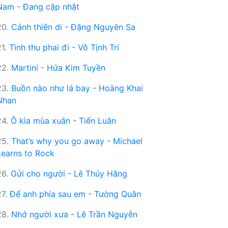
Nam - Đang cập nhật
20.
Cánh thiên di - Đặng Nguyên Sa
21.
Tình thu phai đi - Võ Tịnh Trí
22.
Martini - Hứa Kim Tuyền
23.
Buồn nào như lá bay - Hoàng Khai
Nhan
24.
Ô kìa mùa xuân - Tiến Luân
25.
That’s why you go away - Michael
Learns to Rock
26.
Gửi cho người - Lê Thúy Hằng
27.
Để anh phía sau em - Tường Quân
28.
Nhớ người xưa - Lê Trần Nguyễn