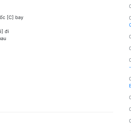
uốc [C] bay
G] đi
hau