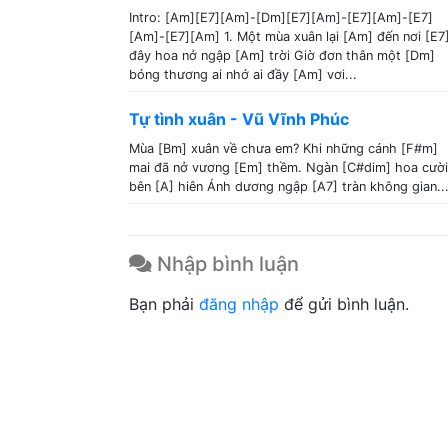
Intro: [Am][E7][Am]-[Dm][E7][Am]-[E7][Am]-[E7]
[Am]-[E7][Am] 1. Một mùa xuân lại [Am] đến nơi [E7
đây hoa nở ngập [Am] trời Giờ đơn thân một [Dm]
bóng thương ai nhớ ai đầy [Am] vơi...
Tự tình xuân - Vũ Vĩnh Phúc
Mùa [Bm] xuân về chưa em? Khi những cánh [F#m]
mai đã nở vương [Em] thềm. Ngàn [C#dim] hoa cười
bên [A] hiên Ánh dương ngập [A7] tràn không gian..
Nhập bình luận
Bạn phải
đăng nhập
để gửi bình luận.