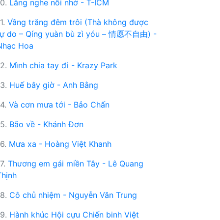
10.
Lắng nghe nỗi nhớ - T-ICM
11.
Vầng trăng đêm trôi (Thà không được
tự do – Qíng yuàn bù zì yóu – 情愿不自由) -
Nhạc Hoa
12.
Mình chia tay đi - Krazy Park
13.
Huế bây giờ - Anh Bằng
14.
Và cơn mưa tới - Bảo Chấn
15.
Bão về - Khánh Đơn
16.
Mưa xa - Hoàng Việt Khanh
17.
Thương em gái miền Tây - Lê Quang
Thịnh
18.
Cô chủ nhiệm - Nguyễn Văn Trung
19.
Hành khúc Hội cựu Chiến binh Việt