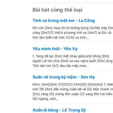
Bài hát cùng thể loại
Tình ca trong mắt em - La Công
Khi cơn [Dm] mưa chỉ là những bóng [A/C#] mây Em
cũng [Dm7/C] thế ở phương trời xa [Am7] lạ Gió vô
tình làm biển hát tình [C/G] ca Anh...
Yêu mình thôi - Yên Vy
1. Từng để lạc [Dm] mất nhau giữa phố đông [Dm]
người Lời nói chia [Gm] xa sao nghe buốt [Gm] lòng
Tình làm tim [A7] đau tận mấy mùa...
Xuân về trong kỷ niệm - Sơn Hạ
Intro: [Am][Dm]-[F][G][C]-[Am][D]-[Em][Am] 1. Nă
mới Tết [Am] đến mừng xuân đã về [G] Một nhánh m
[Em] vàng [G] mừng đón xuân [C] sang Đời trai hiên
[G] ngang, bôn...
Xuân lẻ bóng - Lê Trọng Sỹ