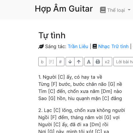
Hợp Âm Guitar
Thể loại
Tự tình
Sáng tác:
Trần Liêu
|
Nhạc Trữ tình
|
b
[F]
#
x2
Lời bài h
1. Người [C] ấy, có hay ta về
Từng [F] bước, bước chân não [G] nề
Tìm [C] đến, chốn xưa năm [Dm] nào
Sao [G] hồn, hiu quạnh mặn [C] đắng
2. Lạc [C] lõng, chốn xưa không người
Ngồi [F] đếm, tháng năm vời [G] vợi
Người [C] ấy, đã đi xa [Dm] rồi
Nơi [G] này, mình tôi xót [C] xa