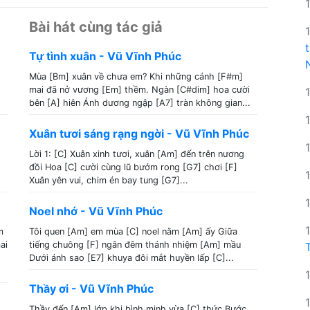
Bài hát cùng tác giả
Tự tình xuân - Vũ Vĩnh Phúc
Mùa [Bm] xuân về chưa em? Khi những cánh [F#m]
mai đã nở vương [Em] thềm. Ngàn [C#dim] hoa cười
bên [A] hiên Ánh dương ngập [A7] tràn không gian...
Xuân tươi sáng rạng ngời - Vũ Vĩnh Phúc
Lời 1: [C] Xuân xinh tươi, xuân [Am] đến trên nương
đồi Hoa [C] cười cùng lũ bướm rong [G7] chơi [F]
Xuân yên vui, chim én bay tung [G7]...
Noel nhớ - Vũ Vĩnh Phúc
m
Tôi quen [Am] em mùa [C] noel năm [Am] ấy Giữa
ai
tiếng chuông [F] ngân đêm thánh nhiệm [Am] mầu
Dưới ánh sao [E7] khuya đôi mắt huyền lấp [C]...
Thầy ơi - Vũ Vĩnh Phúc
Thầy đến [Am] lớp khi bình minh vừa [C] thức Bước