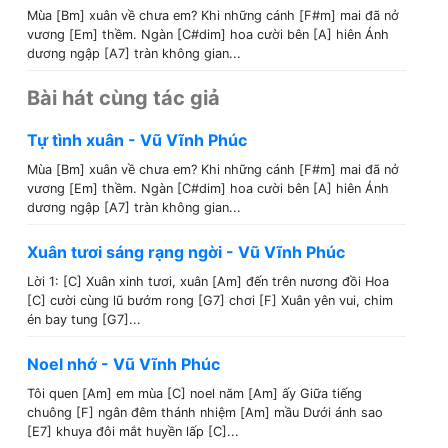
Mùa [Bm] xuân về chưa em? Khi những cánh [F#m] mai đã nở
vương [Em] thềm. Ngàn [C#dim] hoa cười bên [A] hiên Ánh
dương ngập [A7] tràn không gian...
Bài hát cùng tác giả
Tự tình xuân - Vũ Vĩnh Phúc
Mùa [Bm] xuân về chưa em? Khi những cánh [F#m] mai đã nở
vương [Em] thềm. Ngàn [C#dim] hoa cười bên [A] hiên Ánh
dương ngập [A7] tràn không gian...
Xuân tươi sáng rạng ngời - Vũ Vĩnh Phúc
Lời 1: [C] Xuân xinh tươi, xuân [Am] đến trên nương đồi Hoa
[C] cười cùng lũ bướm rong [G7] chơi [F] Xuân yên vui, chim
én bay tung [G7]...
Noel nhớ - Vũ Vĩnh Phúc
Tôi quen [Am] em mùa [C] noel năm [Am] ấy Giữa tiếng
chuông [F] ngân đêm thánh nhiệm [Am] mầu Dưới ánh sao
[E7] khuya đôi mắt huyền lấp [C]...