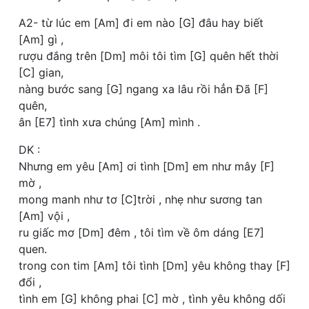
A2- từ lúc em [Am] đi em nào [G] đâu hay biết
[Am] gì ,
rượu đắng trên [Dm] môi tôi tìm [G] quên hết thời
[C] gian,
nàng bước sang [G] ngang xa lâu rồi hẳn Đã [F]
quên,
ân [E7] tình xưa chúng [Am] mình .
DK :
Nhưng em yêu [Am] ơi tình [Dm] em như mây [F]
mờ ,
mong manh như tơ [C]trời , nhẹ như sương tan
[Am] vội ,
ru giấc mơ [Dm] đêm , tôi tìm về ôm dáng [E7]
quen.
trong con tim [Am] tôi tình [Dm] yêu không thay [F]
đổi ,
tình em [G] không phai [C] mờ , tình yêu không dối