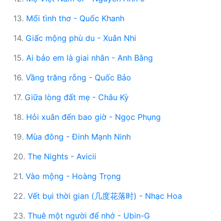
13.
Mối tình thơ - Quốc Khanh
14.
Giấc mộng phù du - Xuân Nhi
15.
Ai bảo em là giai nhân - Anh Bằng
16.
Vầng trăng rỗng - Quốc Bảo
17.
Giữa lòng đất mẹ - Châu Kỳ
18.
Hỏi xuân đến bao giờ - Ngọc Phụng
19.
Mùa đông - Đinh Mạnh Ninh
20.
The Nights - Avicii
21.
Vào mộng - Hoàng Trọng
22.
Vết bụi thời gian (几度花落时) - Nhạc Hoa
23.
Thuê một người để nhớ - Ubin-G