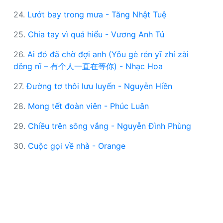
24.
Lướt bay trong mưa - Tăng Nhật Tuệ
25.
Chia tay vì quá hiểu - Vương Anh Tú
26.
Ai đó đã chờ đợi anh (Yǒu gè rén yī zhí zài
děng nǐ – 有个人一直在等你) - Nhạc Hoa
27.
Đường tơ thôi lưu luyến - Nguyễn Hiền
28.
Mong tết đoàn viên - Phúc Luân
29.
Chiều trên sông vắng - Nguyễn Đình Phùng
30.
Cuộc gọi về nhà - Orange