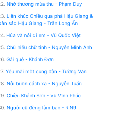
22.
Nhớ thương mùa thu - Phạm Duy
23.
Liên khúc Chiều qua phà Hậu Giang &
Đàn sáo Hậu Giang - Trần Long Ẩn
24.
Hứa và nói đi em - Vũ Quốc Việt
25.
Chữ hiếu chữ tình - Nguyễn Minh Anh
26.
Gái quê - Khánh Đơn
27.
Yêu mãi một cung đàn - Tường Văn
28.
Nỗi buồn cách xa - Nguyễn Tuấn
29.
Chiều Khánh Sơn - Vũ Vĩnh Phúc
30.
Người cũ đừng làm bạn - RIN9