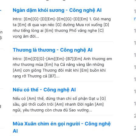
–
Ngàn dặm khói sương - Công nghệ AI
Intro: [Em][G]-[D][Em]-[Em][G]-[D][Em] 1. Gió mang
ta [Em] đi qua vạn nẻo [G] đường Mưa rơi xuống [D]
như tiếng lòng ai [Em] thương Phố vắng nghe [C]
ân
vọng âm đời...
你
Thương là thương - Công nghệ AI
Intro: [Em][D][G]-[Am][Em]-[B7][Em] Anh thương em
như thương mùa [Em] hạ Cả nắng vàng lẫn những
[Am] cơn giông Thương đôi mắt khi [Em] buồn khi
rạng rỡ Thương cả [B7]...
Nếu có thể - Công nghệ AI
Nếu có [Am] thể, đừng than chi số phận Gạt u [G]
sầu, gió thổi cuốn trôi [Am] nhanh Đời ngắn [Am]
g
ngủi, yêu thương còn chưa đủ Sao vướng...
Mùa Xuân chim én gọi người - Công nghệ
AI