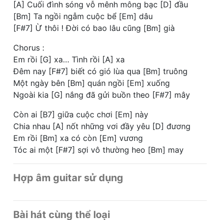
[A] Cuối đình sóng vỗ mênh mông bạc [D] đầu
[Bm] Ta ngồi ngẫm cuộc bể [Em] dâu
[F#7] Ừ thôi ! Đời có bao lâu cũng [Bm] già
Chorus :
Em rồi [G] xa… Tình rồi [A] xa
Đêm nay [F#7] biết có gió lùa qua [Bm] truông
Một ngày bên [Bm] quán ngồi [Em] xuống
Ngoài kia [G] nắng đã gửi buồn theo [F#7] mây
Còn ai [B7] giữa cuộc chơi [Em] này
Chia nhau [A] nốt những vơi đầy yêu [D] đương
Em rồi [Bm] xa có còn [Em] vương
Tóc ai một [F#7] sợi vô thường heo [Bm] may
Hợp âm guitar sử dụng
Bài hát cùng thể loại