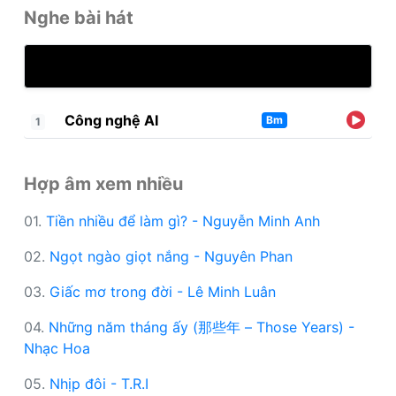
Nghe bài hát
Công nghệ AI
Bm
1
Hợp âm xem nhiều
01.
Tiền nhiều để làm gì? - Nguyễn Minh Anh
02.
Ngọt ngào giọt nắng - Nguyên Phan
03.
Giấc mơ trong đời - Lê Minh Luân
04.
Những năm tháng ấy (那些年 – Those Years) -
Nhạc Hoa
05.
Nhịp đôi - T.R.I