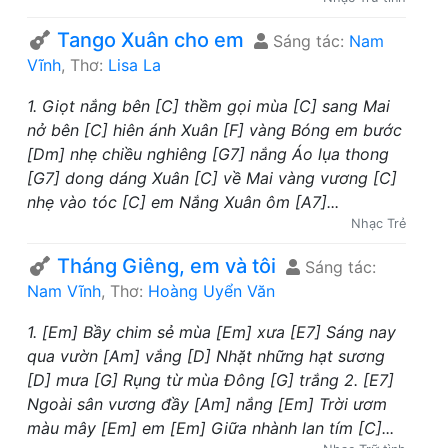
Tango Xuân cho em
Sáng tác:
Nam
Vĩnh
, Thơ:
Lisa La
1. Giọt nắng bên [C] thềm gọi mùa [C] sang Mai
nở bên [C] hiên ánh Xuân [F] vàng Bóng em bước
[Dm] nhẹ chiều nghiêng [G7] nắng Áo lụa thong
[G7] dong dáng Xuân [C] về Mai vàng vương [C]
nhẹ vào tóc [C] em Nắng Xuân ôm [A7]...
Nhạc Trẻ
Tháng Giêng, em và tôi
Sáng tác:
Nam Vĩnh
, Thơ:
Hoàng Uyển Văn
1. [Em] Bầy chim sẻ mùa [Em] xưa [E7] Sáng nay
qua vườn [Am] vắng [D] Nhặt những hạt sương
[D] mưa [G] Rụng từ mùa Đông [G] trắng 2. [E7]
Ngoài sân vương đầy [Am] nắng [Em] Trời ươm
màu mây [Em] em [Em] Giữa nhành lan tím [C]...