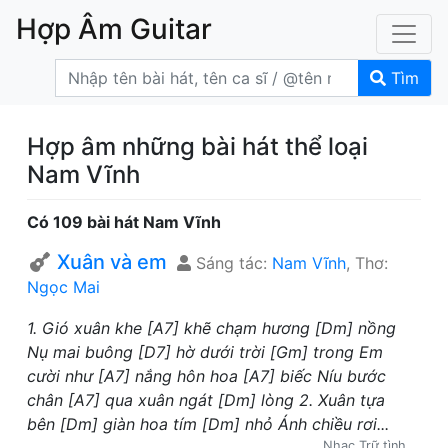
Hợp Âm Guitar
Tìm
Hợp âm những bài hát thể loại
Nam Vĩnh
Có 109 bài hát Nam Vĩnh
Xuân và em
Sáng tác:
Nam Vĩnh
, Thơ:
Ngọc Mai
1. Gió xuân khe [A7] khẽ chạm hương [Dm] nồng
Nụ mai buông [D7] hờ dưới trời [Gm] trong Em
cười như [A7] nắng hôn hoa [A7] biếc Níu bước
chân [A7] qua xuân ngát [Dm] lòng 2. Xuân tựa
bên [Dm] giàn hoa tím [Dm] nhỏ Ánh chiều rơi...
Nhạc Trữ tình