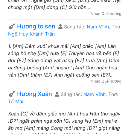
chân [A7] nghe gió [Dm] kể 2. [Dm] Sắc màu Việt
chung một [Dm] dòng [C] Giữ hồn...
Nhạc Quê hương
Hương tơ sen
Sáng tác:
Nam Vĩnh
, Thơ:
Ngô Huy Khánh Trân
1. [Am] Đêm xuôi khua mái [Am] chèo [Am] Làn
sóng hồ nhẹ [Dm] đưa [F] Thuyền hoa về bến [F]
đợi [E7] Sáng bừng vạt nắng [E7] trưa [Am] Đêm
ơi đừng buông [Am] nhanh ! [Am] Cho ngàn hoa
vẫn [Dm] thắm [E7] Anh ngắt cuống sen [E7]...
Nhạc Quê hương
Hương Xuân
Sáng tác:
Nam Vĩnh
, Thơ:
Tố Mai
Xuân [G] về đậm giấc mơ [Am] hoa Hồn thơ ngây
[D7] ngất phím ngà xốn [G] xang Nụ [Em] mai e
ấp mơ [Am] màng Cong môi hứng [D7] giọt nắng