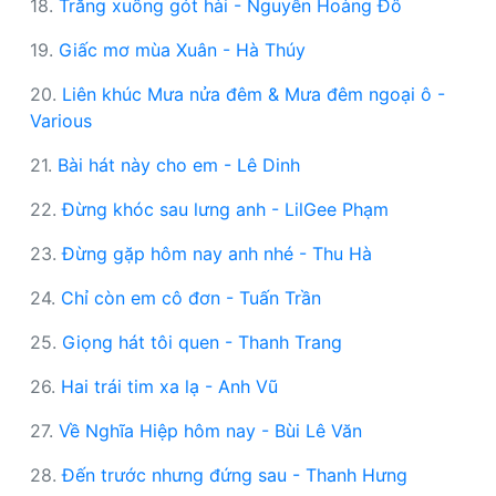
18.
Trăng xuống gót hài - Nguyễn Hoàng Đô
19.
Giấc mơ mùa Xuân - Hà Thúy
20.
Liên khúc Mưa nửa đêm & Mưa đêm ngoại ô -
Various
21.
Bài hát này cho em - Lê Dinh
22.
Đừng khóc sau lưng anh - LilGee Phạm
23.
Đừng gặp hôm nay anh nhé - Thu Hà
24.
Chỉ còn em cô đơn - Tuấn Trần
25.
Giọng hát tôi quen - Thanh Trang
26.
Hai trái tim xa lạ - Anh Vũ
27.
Về Nghĩa Hiệp hôm nay - Bùi Lê Văn
28.
Đến trước nhưng đứng sau - Thanh Hưng