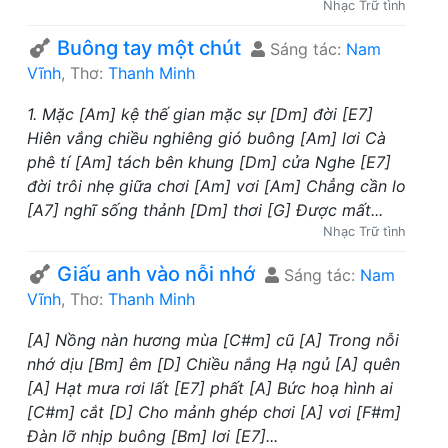
Nhạc Trữ tình
Buông tay một chút
Sáng tác:
Nam
Vĩnh
, Thơ:
Thanh Minh
1. Mặc [Am] kệ thế gian mặc sự [Dm] đời [E7]
Hiên vắng chiều nghiêng gió buông [Am] lơi Cà
phê tí [Am] tách bên khung [Dm] cửa Nghe [E7]
đời trôi nhẹ giữa chơi [Am] vơi [Am] Chẳng cần lo
[A7] nghĩ sống thảnh [Dm] thơi [G] Được mất...
Nhạc Trữ tình
Giấu anh vào nỗi nhớ
Sáng tác:
Nam
Vĩnh
, Thơ:
Thanh Minh
[A] Nồng nàn hương mùa [C#m] cũ [A] Trong nỗi
nhớ dịu [Bm] êm [D] Chiều nắng Hạ ngủ [A] quên
[A] Hạt mưa rơi lất [E7] phất [A] Bức hoạ hình ai
[C#m] cắt [D] Cho mảnh ghép chơi [A] vơi [F#m]
Đàn lỡ nhịp buông [Bm] lơi [E7]...