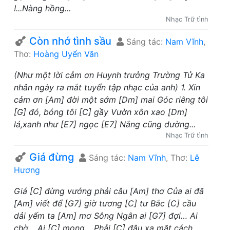
!...Nàng hồng...
Nhạc Trữ tình
Còn nhớ tình sầu
Sáng tác:
Nam Vĩnh
,
Thơ:
Hoàng Uyển Văn
(Như một lời cảm ơn Huynh trưởng Trường Tử Ka
nhân ngày ra mắt tuyển tập nhạc của anh) 1. Xin
cảm ơn [Am] đời một sớm [Dm] mai Góc riêng tôi
[G] đó, bóng tôi [C] gầy Vườn xôn xao [Dm]
lá,xanh như [E7] ngọc [E7] Nắng cũng dường...
Nhạc Trữ tình
Giá đừng
Sáng tác:
Nam Vĩnh
, Thơ:
Lê
Hương
Giá [C] đừng vướng phải câu [Am] thơ Của ai đã
[Am] viết để [G7] giờ tương [C] tư Bắc [C] cầu
dải yếm ta [Am] mơ Sông Ngân ai [G7] đợi… Ai
chờ… Ai [C] mong… Phải [C] đâu xa mặt cách