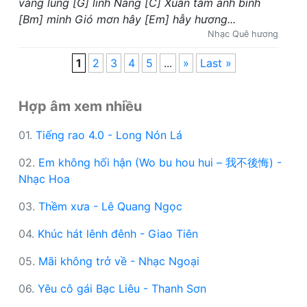
vàng lung [G] linh Nàng [C] Xuân tắm ánh bình
[Bm] minh Gió mơn hây [Em] hẫy hương...
Nhạc Quê hương
1
2
3
4
5
...
»
Last »
Hợp âm xem nhiều
01.
Tiếng rao 4.0 - Long Nón Lá
02.
Em không hối hận (Wo bu hou hui – 我不後悔) -
Nhạc Hoa
03.
Thềm xưa - Lê Quang Ngọc
04.
Khúc hát lênh đênh - Giao Tiên
05.
Mãi không trở về - Nhạc Ngoại
06.
Yêu cô gái Bạc Liêu - Thanh Sơn