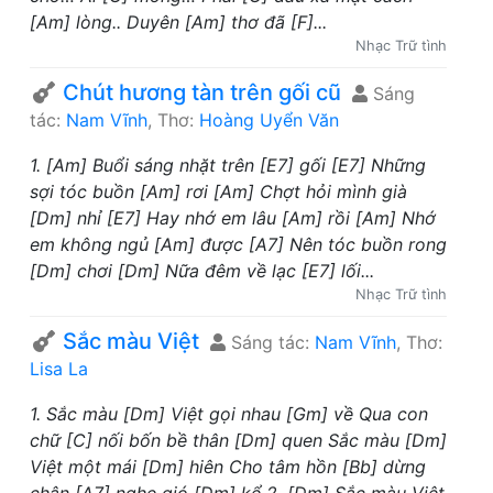
[Am] lòng.. Duyên [Am] thơ đã [F]...
Nhạc Trữ tình
Chút hương tàn trên gối cũ
Sáng
tác:
Nam Vĩnh
, Thơ:
Hoàng Uyển Văn
1. [Am] Buổi sáng nhặt trên [E7] gối [E7] Những
sợi tóc buồn [Am] rơi [Am] Chợt hỏi mình già
[Dm] nhỉ [E7] Hay nhớ em lâu [Am] rồi [Am] Nhớ
em không ngủ [Am] được [A7] Nên tóc buồn rong
[Dm] chơi [Dm] Nữa đêm về lạc [E7] lối...
Nhạc Trữ tình
Sắc màu Việt
Sáng tác:
Nam Vĩnh
, Thơ:
Lisa La
1. Sắc màu [Dm] Việt gọi nhau [Gm] về Qua con
chữ [C] nối bốn bề thân [Dm] quen Sắc màu [Dm]
Việt một mái [Dm] hiên Cho tâm hồn [Bb] dừng