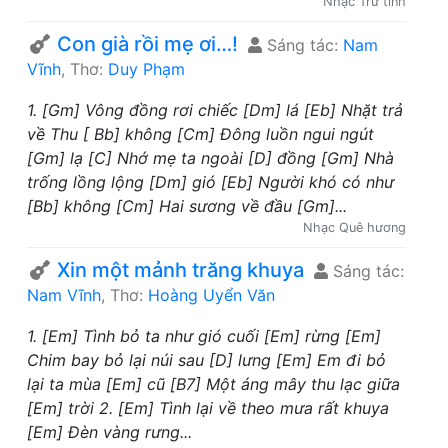
Nhạc Trữ tình
Con già rồi mẹ ơi…!
Sáng tác:
Nam
Vĩnh
, Thơ:
Duy Phạm
1. [Gm] Vông đồng rơi chiếc [Dm] lá [Eb] Nhặt trả
về Thu [ Bb] không [Cm] Đông luồn ngui ngút
[Gm] lạ [C] Nhớ mẹ ta ngoài [D] đồng [Gm] Nhà
trống lồng lộng [Dm] gió [Eb] Người khó có như
[Bb] không [Cm] Hai sương về đầu [Gm]...
Nhạc Quê hương
Xin một mảnh trăng khuya
Sáng tác:
Nam Vĩnh
, Thơ:
Hoàng Uyển Văn
1. [Em] Tình bỏ ta như gió cuối [Em] rừng [Em]
Chim bay bỏ lại núi sau [D] lưng [Em] Em đi bỏ
lại ta mùa [Em] cũ [B7] Một áng mây thu lạc giữa
[Em] trời 2. [Em] Tình lại về theo mưa rất khuya
[Em] Đèn vàng rưng...