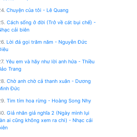
24.
Chuyện của tôi - Lê Quang
25.
Cách sống ở đời (Trở về cát bụi chế) -
Nhạc cải biên
26.
Lời đá gọi trăm năm - Nguyễn Đức
Diêu
27.
Yêu em và hãy như lời anh hứa - Thiều
Bảo Trang
28.
Chờ anh chờ cả thanh xuân - Dương
Minh Đức
29.
Tim tím hoa rừng - Hoàng Song Nhy
30.
Giả nhân giả nghĩa 2 (Ngày mình lụi
tàn ai cũng không xem ra chi) - Nhạc cải
biên