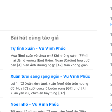
Bài hát cùng tác giả
Tự tình xuân - Vũ Vĩnh Phúc
Mùa [Bm] xuân về chưa em? Khi những cánh [F#m]
mai đã nở vương [Em] thềm. Ngàn [C#dim] hoa cười
bên [A] hiên Ánh dương ngập [A7] tràn không gian...
Xuân tươi sáng rạng ngời - Vũ Vĩnh Phúc
Lời 1: [C] Xuân xinh tươi, xuân [Am] đến trên nương
đồi Hoa [C] cười cùng lũ bướm rong [G7] chơi [F]
Xuân yên vui, chim én bay tung [G7]...
Noel nhớ - Vũ Vĩnh Phúc
m
Tôi quen [Am] em mùa [C] noel năm [Am] ấy Giữa