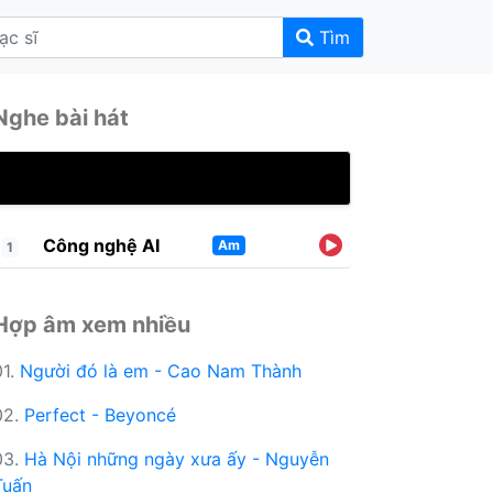
Tìm
Nghe bài hát
Công nghệ AI
Am
1
Hợp âm xem nhiều
01.
Người đó là em - Cao Nam Thành
02.
Perfect - Beyoncé
03.
Hà Nội những ngày xưa ấy - Nguyễn
Tuấn