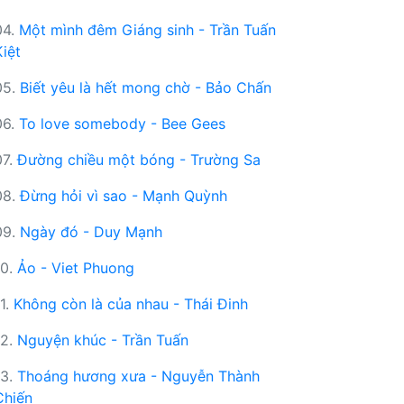
04.
Một mình đêm Giáng sinh - Trần Tuấn
Kiệt
05.
Biết yêu là hết mong chờ - Bảo Chấn
06.
To love somebody - Bee Gees
07.
Đường chiều một bóng - Trường Sa
08.
Đừng hỏi vì sao - Mạnh Quỳnh
09.
Ngày đó - Duy Mạnh
10.
Ảo - Viet Phuong
11.
Không còn là của nhau - Thái Đinh
12.
Nguyện khúc - Trần Tuấn
13.
Thoáng hương xưa - Nguyễn Thành
Chiến