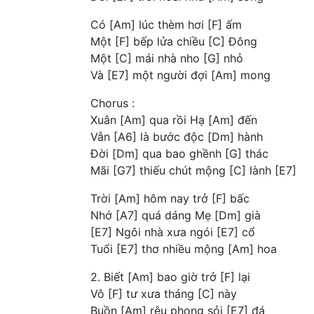
Có [Am] lúc thèm hơi [F] ấm
Một [F] bếp lửa chiều [C] Đông
Một [C] mái nhà nho [G] nhỏ
Và [E7] một người đợi [Am] mong
Chorus :
Xuân [Am] qua rồi Hạ [Am] đến
Vẫn [A6] là bước độc [Dm] hành
Đời [Dm] qua bao ghềnh [G] thác
Mãi [G7] thiếu chút mộng [C] lành [E7]
Trời [Am] hôm nay trở [F] bấc
Nhớ [A7] quá dáng Mẹ [Dm] già
[E7] Ngôi nhà xưa ngói [E7] cổ
Tuổi [E7] thơ nhiều mộng [Am] hoa
2. Biết [Am] bao giờ trở [F] lại
Vô [F] tư xưa tháng [C] này
Buồn [Am] rêu phong sỏi [E7] đá