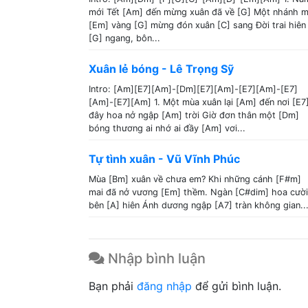
mới Tết [Am] đến mừng xuân đã về [G] Một nhánh m
[Em] vàng [G] mừng đón xuân [C] sang Đời trai hiên
[G] ngang, bôn...
Xuân lẻ bóng - Lê Trọng Sỹ
Intro: [Am][E7][Am]-[Dm][E7][Am]-[E7][Am]-[E7]
[Am]-[E7][Am] 1. Một mùa xuân lại [Am] đến nơi [E7
đây hoa nở ngập [Am] trời Giờ đơn thân một [Dm]
bóng thương ai nhớ ai đầy [Am] vơi...
Tự tình xuân - Vũ Vĩnh Phúc
Mùa [Bm] xuân về chưa em? Khi những cánh [F#m]
mai đã nở vương [Em] thềm. Ngàn [C#dim] hoa cười
bên [A] hiên Ánh dương ngập [A7] tràn không gian..
Nhập bình luận
Bạn phải
đăng nhập
để gửi bình luận.