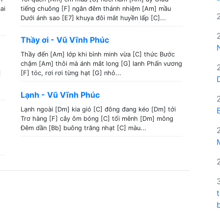
ai
tiếng chuông [F] ngân đêm thánh nhiệm [Am] mầu
Dưới ánh sao [E7] khuya đôi mắt huyền lấp [C]...
Thầy ơi - Vũ Vĩnh Phúc
Thầy đến [Am] lớp khi bình minh vừa [C] thức Bước
chậm [Am] thôi mà ánh mắt long [G] lanh Phấn vương
]
[F] tóc, rơi rơi từng hạt [G] nhỏ...
Lạnh - Vũ Vĩnh Phúc
Lạnh ngoài [Dm] kia gió [C] đông đang kéo [Dm] tới
Trơ hàng [F] cây ôm bóng [C] tối mênh [Dm] mông
Đêm dần [Bb] buông trăng nhạt [C] màu...
.