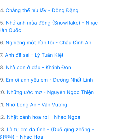
14.
Chẳng thể níu lấy - Đông Đặng
15.
Nhớ anh mùa đông (Snowflake) - Nhạc
Hàn Quốc
16.
Nghiêng một hồn tôi - Châu Đình An
17.
Anh đã sai - Lý Tuấn Kiệt
18.
Nhà con ở đâu - Khánh Đơn
19.
Em ơi anh yêu em - Dương Nhất Linh
20.
Những ước mơ - Nguyễn Ngọc Thiện
21.
Nhớ Long An - Văn Vượng
22.
Nhặt cánh hoa rơi - Nhạc Ngoại
23.
Là tự em đa tình – (Duō qíng zhǒng –
多情种) - Nhạc Hoa