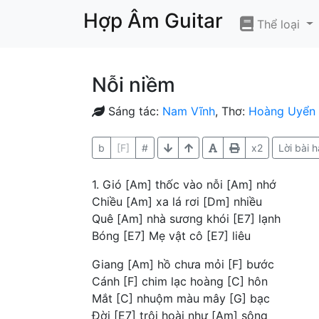
Hợp Âm Guitar
Thể loại
Nỗi niềm
Sáng tác:
Nam Vĩnh
, Thơ:
Hoàng Uyển
b
[F]
#
x2
Lời bài h
1. Gió [Am] thốc vào nỗi [Am] nhớ
Chiều [Am] xa lá rơi [Dm] nhiều
Quê [Am] nhà sương khói [E7] lạnh
Bóng [E7] Mẹ vật cô [E7] liêu
Giang [Am] hồ chưa mỏi [F] bước
Cánh [F] chim lạc hoàng [C] hôn
Mắt [C] nhuộm màu mây [G] bạc
Đời [E7] trôi hoài như [Am] sông