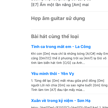
[E7] Ấm một lần nắng [Am] mai
Hợp âm guitar sử dụng
Bài hát cùng thể loại
Tình ca trong mắt em - La Công
Khi cơn [Dm] mưa chỉ là những bóng [A/C#] mây Em
cũng [Dm7/C] thế ở phương trời xa [Am7] lạ Gió vô
tình làm biển hát tình [C/G] ca Anh...
Yêu mình thôi - Yên Vy
1. Từng để lạc [Dm] mất nhau giữa phố đông [Dm]
người Lời nói chia [Gm] xa sao nghe buốt [Gm] lòng
Tình làm tim [A7] đau tận mấy mùa...
Xuân về trong kỷ niệm - Sơn Hạ
Intro: [Am][Dm]-[F][G][C]-[Am][D]-[Em][Am] 1. Nă