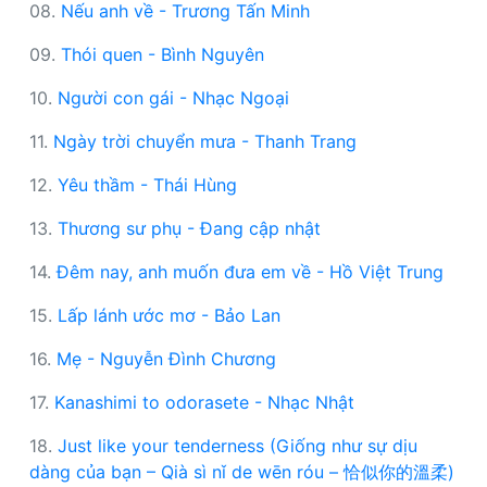
08.
Nếu anh về - Trương Tấn Minh
09.
Thói quen - Bình Nguyên
10.
Người con gái - Nhạc Ngoại
11.
Ngày trời chuyển mưa - Thanh Trang
12.
Yêu thầm - Thái Hùng
13.
Thương sư phụ - Đang cập nhật
14.
Đêm nay, anh muốn đưa em về - Hồ Việt Trung
15.
Lấp lánh ước mơ - Bảo Lan
16.
Mẹ - Nguyễn Đình Chương
17.
Kanashimi to odorasete - Nhạc Nhật
18.
Just like your tenderness (Giống như sự dịu
dàng của bạn – Qià sì nǐ de wēn róu – 恰似你的溫柔)