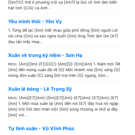
[Dm7/C] thế ở phương trời xa [Am7] lạ Gió vô tình làm biển
hát tình [C/G] ca Anh...
Yêu mình thôi - Yên Vy
1. Từng để lạc [Dm] mất nhau giữa phố đông [Dm] người Lời
nói chia [Gm] xa sao nghe buốt [Gm] lòng Tình làm tim [A7]
đau tận mấy mùa...
Xuân về trong kỷ niệm - Sơn Hạ
Intro: [Am][Dm]-[F][G][C]-[Am][D]-[Em][Am] 1. Năm mới Tết
[Am] đến mừng xuân đã về [G] Một nhánh mai [Em] vàng [G]
mừng đón xuân [C] sang Đời trai hiên [G] ngang, bôn...
Xuân lẻ bóng - Lê Trọng Sỹ
Intro: [Am][E7][Am]-[Dm][E7][Am]-[E7][Am]-[E7][Am]-[E7]
[Am] 1. Một mùa xuân lại [Am] đến nơi [E7] đây hoa nở ngập
[Am] trời Giờ đơn thân một [Dm] bóng thương ai nhớ ai đầy
[Am] vơi...
Tự tình xuân - Vũ Vĩnh Phúc