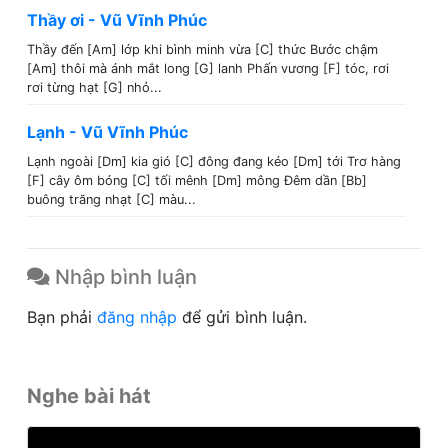
Thầy ơi - Vũ Vĩnh Phúc
Thầy đến [Am] lớp khi bình minh vừa [C] thức Bước chậm
[Am] thôi mà ánh mắt long [G] lanh Phấn vương [F] tóc, rơi
rơi từng hạt [G] nhỏ...
Lạnh - Vũ Vĩnh Phúc
Lạnh ngoài [Dm] kia gió [C] đông đang kéo [Dm] tới Trơ hàng
[F] cây ôm bóng [C] tối mênh [Dm] mông Đêm dần [Bb]
buông trăng nhạt [C] màu...
Nhập bình luận
Bạn phải
đăng nhập
để gửi bình luận.
Nghe bài hát