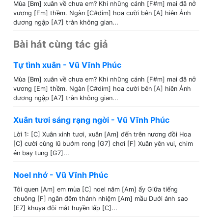
Mùa [Bm] xuân về chưa em? Khi những cánh [F#m] mai đã nở
vương [Em] thềm. Ngàn [C#dim] hoa cười bên [A] hiên Ánh
dương ngập [A7] tràn không gian...
Bài hát cùng tác giả
Tự tình xuân - Vũ Vĩnh Phúc
Mùa [Bm] xuân về chưa em? Khi những cánh [F#m] mai đã nở
vương [Em] thềm. Ngàn [C#dim] hoa cười bên [A] hiên Ánh
dương ngập [A7] tràn không gian...
Xuân tươi sáng rạng ngời - Vũ Vĩnh Phúc
Lời 1: [C] Xuân xinh tươi, xuân [Am] đến trên nương đồi Hoa
[C] cười cùng lũ bướm rong [G7] chơi [F] Xuân yên vui, chim
én bay tung [G7]...
Noel nhớ - Vũ Vĩnh Phúc
Tôi quen [Am] em mùa [C] noel năm [Am] ấy Giữa tiếng
chuông [F] ngân đêm thánh nhiệm [Am] mầu Dưới ánh sao
[E7] khuya đôi mắt huyền lấp [C]...