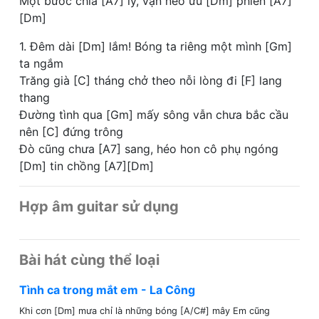
Một bước chia [A7] ly, vạn nẻo ưu [Dm] phiền [A7]
[Dm]
1. Đêm dài [Dm] lắm! Bóng ta riêng một mình [Gm]
ta ngắm
Trăng già [C] tháng chở theo nỗi lòng đi [F] lang
thang
Đường tình qua [Gm] mấy sông vẫn chưa bắc cầu
nên [C] đứng trông
Đò cũng chưa [A7] sang, héo hon cô phụ ngóng
[Dm] tin chồng [A7][Dm]
Hợp âm guitar sử dụng
Bài hát cùng thể loại
Tình ca trong mắt em - La Công
Khi cơn [Dm] mưa chỉ là những bóng [A/C#] mây Em cũng