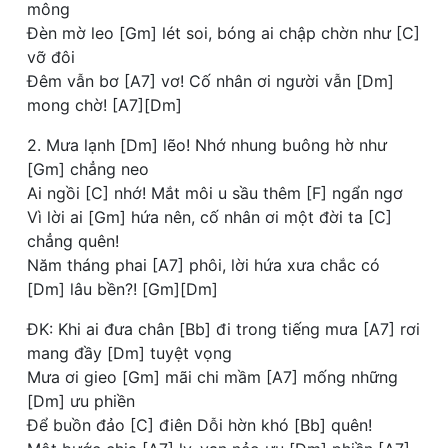
mông
Đèn mờ leo [Gm] lét soi, bóng ai chập chờn như [C]
vỡ đôi
Đêm vẫn bơ [A7] vơ! Cố nhân ơi người vẫn [Dm]
mong chờ! [A7][Dm]
2. Mưa lạnh [Dm] lẽo! Nhớ nhung buông hờ như
[Gm] chẳng neo
Ai ngồi [C] nhớ! Mắt môi u sầu thêm [F] ngẩn ngơ
Vì lời ai [Gm] hứa nên, cố nhân ơi một đời ta [C]
chẳng quên!
Năm tháng phai [A7] phôi, lời hứa xưa chắc có
[Dm] lâu bền?! [Gm][Dm]
ĐK: Khi ai đưa chân [Bb] đi trong tiếng mưa [A7] rơi
mang đầy [Dm] tuyệt vọng
Mưa ơi gieo [Gm] mãi chi mầm [A7] mống những
[Dm] ưu phiền
Để buồn đảo [C] điên Dỗi hờn khó [Bb] quên!