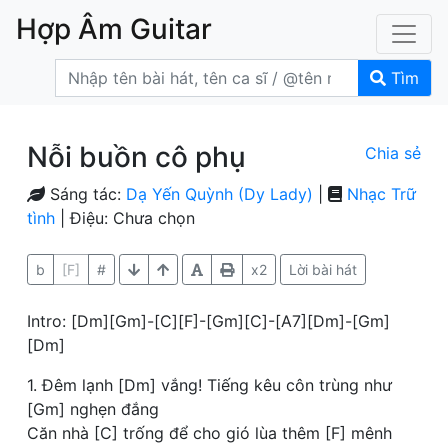
Hợp Âm Guitar
Tìm
Nỗi buồn cô phụ
Chia sẻ
Sáng tác:
Dạ Yến Quỳnh (Dy Lady)
|
Nhạc Trữ
tình
| Điệu: Chưa chọn
b
[F]
#
x2
Lời bài hát
Intro: [Dm][Gm]-[C][F]-[Gm][C]-[A7][Dm]-[Gm]
[Dm]
1. Đêm lạnh [Dm] vắng! Tiếng kêu côn trùng như
[Gm] nghẹn đắng
Căn nhà [C] trống để cho gió lùa thêm [F] mênh