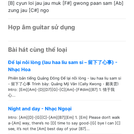
[B] cyun loi jau jau muk [F#] gwong paan sam [Ab]
zung jau [C#] ngo
Hợp âm guitar sử dụng
Bài hát cùng thể loại
Để lại nỗi lòng (lau haa liu sam si – 留下了心事) -
Nhạc Hoa
Phiên bản tiếng Quảng Đông Để lại nỗi lòng - lau haa liu sam si
- 留下了心事 Trình bày: Quảng Mỹ Vân (Cally Kwong - 鄺美雲)
Intro: [Em][Am]-[D][D7][G]-[C][Am]-[F#dim][B7] 1. 情于我
心...
Night and day - Nhạc Ngoại
Intro: [Am][D]-[G][C]-[Am][B7][Em] 1. [Em] Please don’t walk
a-[Am] way, there’s no [D] time to say good-[G] bye I can [C]
see, it’s not the [Am] best day of your [B7]...