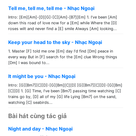
Tell me, tell me, tell me - Nhạc Ngoại
Intro: [Em][Am]-[D][G]-[C][Am]-[B7][Em] 1. I've been [Am]
down this road of love now for a [Em] while Where the [D]
roses wilt and never find a [E] smile Always [Am] looking...
Keep your head to the sky - Nhạc Ngoại
1. Master [F] told me one [Em] day I'd find [Dm] peace in
every way But in [F] search for the [Em] clue Wrong things
[Dm] I was bound to...
It might be you - Nhạc Ngoại
Intro: [G][Bm7][C][D]-[G][Bm][C][D] [G][Bm7][C][D]-[G][Bm]
[C][D] 1. [G] Time, I've been [Bm7] passing time watching [C]
trains go by, [D] all of my [G] life Lying [Bm7] on the sand,
watching [C] seabirds...
Bài hát cùng tác giả
Night and day - Nhạc Ngoại