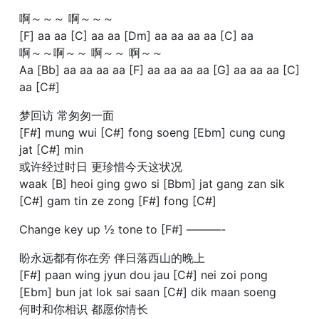
啊～～～ 啊～～～
[F] aa aa [C] aa aa [Dm] aa aa aa aa [C] aa
啊～～啊～～ 啊～～ 啊～～
Aa [Bb] aa aa aa aa [F] aa aa aa aa [G] aa aa aa [C]
aa [C#]
梦回访 常匆匆一面
[F#] mung wui [C#] fong soeng [Ebm] cung cung
jat [C#] min
或许经过时日 更珍惜今天这状况
waak [B] heoi ging gwo si [Bbm] jat gang zan sik
[C#] gam tin ze zong [F#] fong [C#]
Change key up ½ tone to [F#] ———-
盼永远都有你在旁 伴日落西山的晚上
[F#] paan wing jyun dou jau [C#] nei zoi pong
[Ebm] bun jat lok sai saan [C#] dik maan soeng
何时和你相识 都愿你情长