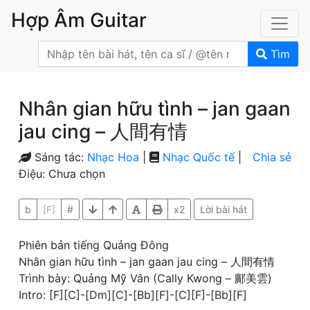
Hợp Âm Guitar
Tìm
Nhân gian hữu tình – jan gaan
jau cing – 人間有情
Sáng tác:
Nhạc Hoa
|
Nhạc Quốc tế
|
Chia sẻ
Điệu: Chưa chọn
b
[F]
#
x2
Lời bài hát
Phiên bản tiếng Quảng Đông
Nhân gian hữu tình – jan gaan jau cing – 人間有情
Trình bày: Quảng Mỹ Vân (Cally Kwong – 鄺美雲)
Intro: [F][C]-[Dm][C]-[Bb][F]-[C][F]-[Bb][F]