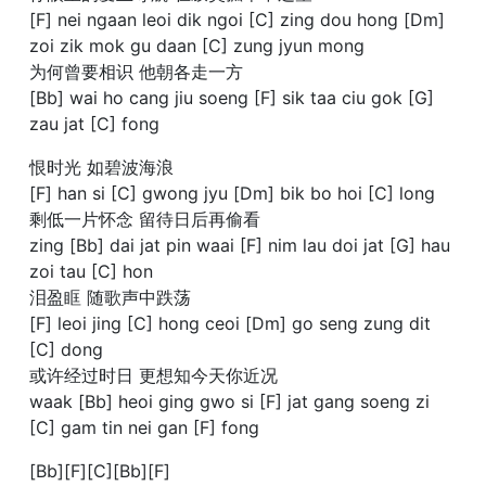
[F] nei ngaan leoi dik ngoi [C] zing dou hong [Dm]
zoi zik mok gu daan [C] zung jyun mong
为何曾要相识 他朝各走一方
[Bb] wai ho cang jiu soeng [F] sik taa ciu gok [G]
zau jat [C] fong
恨时光 如碧波海浪
[F] han si [C] gwong jyu [Dm] bik bo hoi [C] long
剩低一片怀念 留待日后再偷看
zing [Bb] dai jat pin waai [F] nim lau doi jat [G] hau
zoi tau [C] hon
泪盈眶 随歌声中跌荡
[F] leoi jing [C] hong ceoi [Dm] go seng zung dit
[C] dong
或许经过时日 更想知今天你近况
waak [Bb] heoi ging gwo si [F] jat gang soeng zi
[C] gam tin nei gan [F] fong
[Bb][F][C][Bb][F]