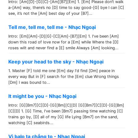
Intro: [Am][D]-[G][C]-[Am][B7][Em] 1. [Em] Please don’t walk
a-[Am] way, there’s no [D] time to say good-[G] bye I can [C]
see, it’s not the [Am] best day of your [B7]...
Tell me, tell me, tell me - Nhạc Ngoại
Intro: [Em][Am]-[D][G]-[C][Am]-[B7][Em] 1. I've been [Am]
down this road of love now for a [Em] while Where the [D]
roses wilt and never find a [E] smile Always [Am] looking...
Keep your head to the sky - Nhạc Ngoại
1. Master [F] told me one [Em] day I'd find [Dm] peace in
every way But in [F] search for the [Em] clue Wrong things
[Dm] I was bound to...
It might be you - Nhạc Ngoại
Intro: [G][Bm7][C][D]-[G][Bm][C][D] [G][Bm7][C][D]-[G][Bm]
[C][D] 1. [G] Time, I've been [Bm7] passing time watching [C]
trains go by, [D] all of my [G] life Lying [Bm7] on the sand,
watching [C] seabirds...
Vì balo ta chẳng to - Nhạc Ngoại