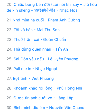
20.
Chiếc bóng bên đời (Lời nói khi say – Jiǔ hòu
de xīn shēng – 酒後的心聲) - Nhạc Hoa
21.
Nhớ mùa hạ cuối - Phạm Anh Cường
22.
Tôi và hắn - Mai Thu Sơn
23.
Thuở trâm cài - Đoàn Chuẩn
24.
Thà đừng quen nhau - Tấn An
25.
Sài Gòn yêu dấu - Lê Uyên Phương
26.
Pull me in - Nhạc Ngoại
27.
Bọt tình - Viet Phuong
28.
Khoảnh khắc rối lòng - Phú Hồng Nhi
29.
Được tin anh cưới vợ - Lăng Lập
30.
Bình minh dịu êm - Nguyễn Văn Chung