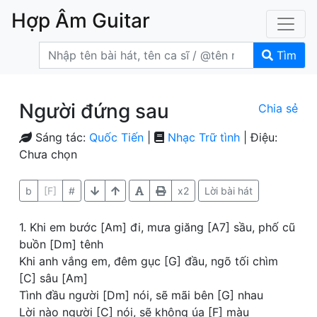
Hợp Âm Guitar
Tìm
Người đứng sau
Chia sẻ
Sáng tác:
Quốc Tiến
|
Nhạc Trữ tình
| Điệu:
Chưa chọn
b
[F]
#
x2
Lời bài hát
1. Khi em bước [Am] đi, mưa giăng [A7] sầu, phố cũ
buồn [Dm] tênh
Khi anh vắng em, đêm gục [G] đầu, ngõ tối chìm
[C] sâu [Am]
Tình đầu người [Dm] nói, sẽ mãi bên [G] nhau
Lời nào người [C] nói, sẽ không úa [F] màu