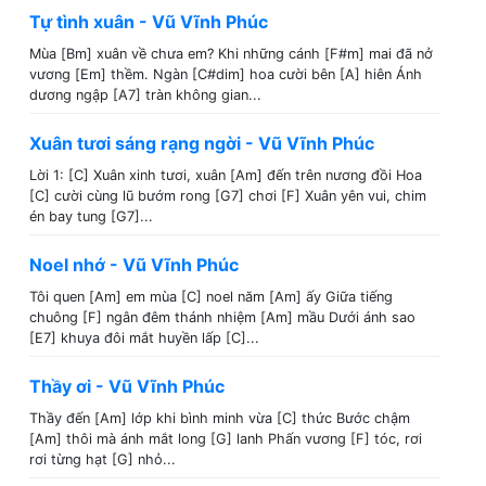
Tự tình xuân - Vũ Vĩnh Phúc
Mùa [Bm] xuân về chưa em? Khi những cánh [F#m] mai đã nở
vương [Em] thềm. Ngàn [C#dim] hoa cười bên [A] hiên Ánh
dương ngập [A7] tràn không gian...
Xuân tươi sáng rạng ngời - Vũ Vĩnh Phúc
Lời 1: [C] Xuân xinh tươi, xuân [Am] đến trên nương đồi Hoa
[C] cười cùng lũ bướm rong [G7] chơi [F] Xuân yên vui, chim
én bay tung [G7]...
Noel nhớ - Vũ Vĩnh Phúc
Tôi quen [Am] em mùa [C] noel năm [Am] ấy Giữa tiếng
chuông [F] ngân đêm thánh nhiệm [Am] mầu Dưới ánh sao
[E7] khuya đôi mắt huyền lấp [C]...
Thầy ơi - Vũ Vĩnh Phúc
Thầy đến [Am] lớp khi bình minh vừa [C] thức Bước chậm
[Am] thôi mà ánh mắt long [G] lanh Phấn vương [F] tóc, rơi
rơi từng hạt [G] nhỏ...