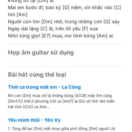
không lỗi tại [Dm] ai
Mai em bước đi, bao kỷ [G] niệm, xin khắc vào [C]
tim [Am]
Người còn tìm [Dm] nhớ, trong những cơn [G] say
Ngày dài lặng [C] lẽ, trên lối yêu [F] xưa
Nhìn từng giọt [E7] mưa, mơ hình bóng [Am] ai.
Hợp âm guitar sử dụng
Bài hát cùng thể loại
Tình ca trong mắt em - La Công
Khi cơn [Dm] mưa chỉ là những bóng [A/C#] mây Em cũng
[Dm7/C] thế ở phương trời xa [Am7] lạ Gió vô tình làm biển
hát tình [C/G] ca Anh...
Yêu mình thôi - Yên Vy
1. Từng để lạc [Dm] mất nhau giữa phố đông [Dm] người Lời