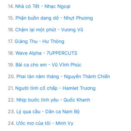
14.
Nhà có Tết - Nhạc Ngoại
15.
Phận buồn dang dở - Nhựt Phương
16.
Chậm lại một phút - Vương Vũ
17.
Giáng Thu - Hư Thông
18.
Wave Alpha - 7UPPERCUTS
19.
Bài ca cho em - Vũ Vĩnh Phúc
20.
Phai tàn năm tháng - Nguyễn Thành Chiến
21.
Người tình cố chấp - Hamlet Trương
22.
Nhịp bước tình yêu - Quốc Khanh
23.
Lý qua cầu - Dân ca Nam Bộ
24.
Ước mơ của tôi - Minh Vy