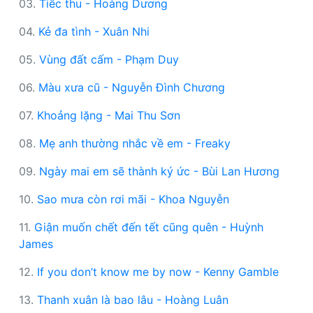
03.
Tiếc thu - Hoàng Dương
04.
Kẻ đa tình - Xuân Nhi
05.
Vùng đất cấm - Phạm Duy
06.
Màu xưa cũ - Nguyễn Đình Chương
07.
Khoảng lặng - Mai Thu Sơn
08.
Mẹ anh thường nhắc về em - Freaky
09.
Ngày mai em sẽ thành ký ức - Bùi Lan Hương
10.
Sao mưa còn rơi mãi - Khoa Nguyễn
11.
Giận muốn chết đến tết cũng quên - Huỳnh
James
12.
If you don’t know me by now - Kenny Gamble
13.
Thanh xuân là bao lâu - Hoàng Luân