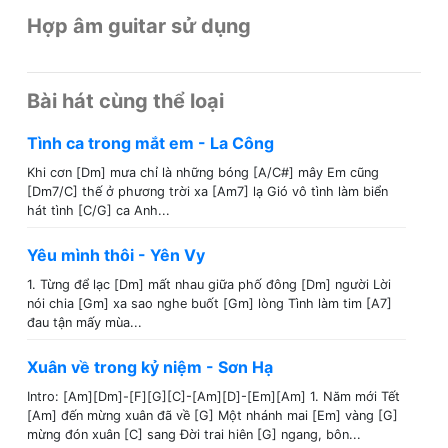
Hợp âm guitar sử dụng
Bài hát cùng thể loại
Tình ca trong mắt em - La Công
Khi cơn [Dm] mưa chỉ là những bóng [A/C#] mây Em cũng
[Dm7/C] thế ở phương trời xa [Am7] lạ Gió vô tình làm biển
hát tình [C/G] ca Anh...
Yêu mình thôi - Yên Vy
1. Từng để lạc [Dm] mất nhau giữa phố đông [Dm] người Lời
nói chia [Gm] xa sao nghe buốt [Gm] lòng Tình làm tim [A7]
đau tận mấy mùa...
Xuân về trong kỷ niệm - Sơn Hạ
Intro: [Am][Dm]-[F][G][C]-[Am][D]-[Em][Am] 1. Năm mới Tết
[Am] đến mừng xuân đã về [G] Một nhánh mai [Em] vàng [G]
mừng đón xuân [C] sang Đời trai hiên [G] ngang, bôn...