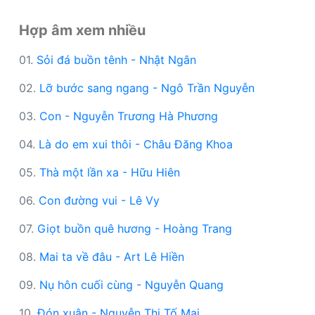
Hợp âm xem nhiều
01.
Sỏi đá buồn tênh - Nhật Ngân
02.
Lỡ bước sang ngang - Ngô Trần Nguyễn
03.
Con - Nguyễn Trương Hà Phương
04.
Là do em xui thôi - Châu Đăng Khoa
05.
Thà một lần xa - Hữu Hiên
06.
Con đường vui - Lê Vy
07.
Giọt buồn quê hương - Hoàng Trang
08.
Mai ta về đâu - Art Lê Hiền
09.
Nụ hôn cuối cùng - Nguyễn Quang
10.
Đón xuân - Nguyễn Thị Tố Mai