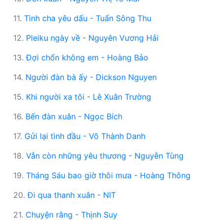
11.
Tình cha yêu dấu - Tuấn Sông Thu
12.
Pleiku ngày về - Nguyên Vương Hải
13.
Đợi chốn không em - Hoàng Bảo
14.
Người đàn bà ấy - Dickson Nguyen
15.
Khi người xa tôi - Lê Xuân Trường
16.
Bến đàn xuân - Ngọc Bích
17.
Gửi lại tình đầu - Võ Thành Danh
18.
Vẫn còn những yêu thương - Nguyễn Tùng
19.
Tháng Sáu bao giờ thôi mưa - Hoàng Thông
20.
Đi qua thanh xuân - NIT
21.
Chuyện rằng - Thịnh Suy