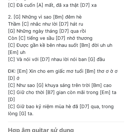
[C] Đã cuốn [A] mất, đã xa thật [D7] xa
2. [G] Những vì sao [Bm] đêm hè
Thầm [C] nhắc như lời [D7] hát ru
[G] Những ngày tháng [D7] qua rồi
Còn [C] tiếng ve sầu [D7] nhớ thương
[C] Được gần kề bên nhau suốt [Bm] đời uh uh
[Em] uh
[C] Và nói với [D7] nhau lời nói ban [G] đầu
ĐK: [Em] Xin cho em giấc mơ tuổi [Bm] thơ ơ ờ ơ
[D] ớ
[C] Như sao [G] khuya sáng trên trời [Bm] cao
[C] Giữ cho thời [B7] gian còn mãi trong [Em] ta
[D]
[C] Giữ bao kỷ niệm mùa hè đã [D7] qua, trong
lòng [G] ta.
Hợp âm guitar sử dụng