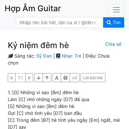
Hợp Âm Guitar
Tìm
Kỷ niệm đêm hè
Chia sẻ
Sáng tác:
Sỹ Đan
|
Nhạc Trẻ
| Điệu: Chưa
chọn
b
[F]
#
x2
Lời bài hát
1. [G] Những vì sao [Bm] đêm hè
Làm [C] nhớ những ngày [D7] đã qua
[G] Những vì sao [Bm] đêm hè
Gợi [C] nhớ tình yêu [D7] ban đầu
[C] Trong đêm [B7] hè tình yêu ngây [Em] ngất, mê
[D7] say