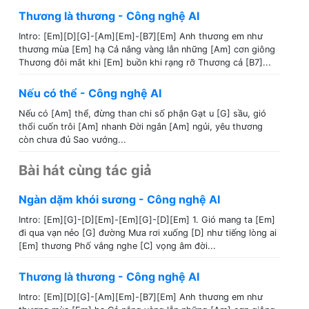
Thương là thương - Công nghệ AI
Intro: [Em][D][G]-[Am][Em]-[B7][Em] Anh thương em như
thương mùa [Em] hạ Cả nắng vàng lẫn những [Am] cơn giông
Thương đôi mắt khi [Em] buồn khi rạng rỡ Thương cả [B7]...
Nếu có thể - Công nghệ AI
Nếu có [Am] thể, đừng than chi số phận Gạt u [G] sầu, gió
thổi cuốn trôi [Am] nhanh Đời ngắn [Am] ngủi, yêu thương
còn chưa đủ Sao vướng...
Bài hát cùng tác giả
Ngàn dặm khói sương - Công nghệ AI
Intro: [Em][G]-[D][Em]-[Em][G]-[D][Em] 1. Gió mang ta [Em]
đi qua vạn nẻo [G] đường Mưa rơi xuống [D] như tiếng lòng ai
[Em] thương Phố vắng nghe [C] vọng âm đời...
Thương là thương - Công nghệ AI
Intro: [Em][D][G]-[Am][Em]-[B7][Em] Anh thương em như