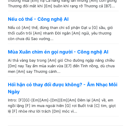
thương mùa [Em] hạ Cả nắng vàng lẫn những [Am] cơn giông
Thương đôi mắt khi [Em] buồn khi rạng rỡ Thương cả [B7]...
Nếu có thể - Công nghệ AI
Nếu có [Am] thể, đừng than chi số phận Gạt u [G] sầu, gió
thổi cuốn trôi [Am] nhanh Đời ngắn [Am] ngủi, yêu thương
còn chưa đủ Sao vướng...
Mùa Xuân chim én gọi người - Công nghệ AI
Ai thả vàng bay trong [Am] gió Cho đường ngập nắng chiều
[Dm] nay Tay ấm mùa xuân vừa [E7] đến Tình nồng, dù chưa
men [Am] say Thương cánh...
Hối hận có thay đổi được không? - Âm Nhạc Mỗi
Ngày
Intro: [F][G]-[Em][Am]-[Dm][Em][Am] Đêm lại [Am] về, em
ngồi lặng [F] im mưa ngoài hiên [G] rơi Buốt trái [C] tim, giọt
lệ [F] nhòe như lời trách [Dm] móc vì...