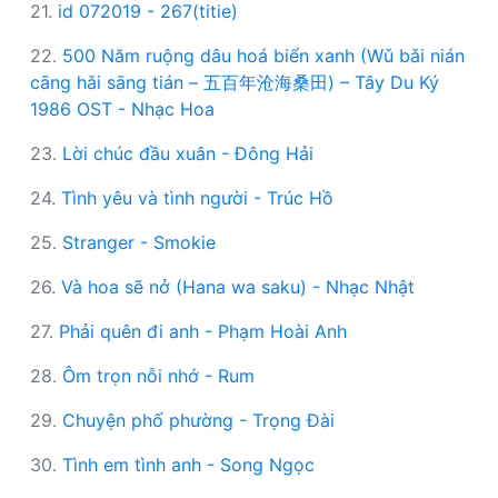
21.
id 072019 - 267(titie)
22.
500 Năm ruộng dâu hoá biển xanh (Wǔ bǎi nián
cāng hǎi sāng tián – 五百年沧海桑田) – Tây Du Ký
1986 OST - Nhạc Hoa
23.
Lời chúc đầu xuân - Đông Hải
24.
Tình yêu và tình người - Trúc Hồ
25.
Stranger - Smokie
26.
Và hoa sẽ nở (​Hana wa saku) - Nhạc Nhật
27.
Phải quên đi anh - Phạm Hoài Anh
28.
Ôm trọn nỗi nhớ - Rum
29.
Chuyện phố phường - Trọng Đài
30.
Tình em tình anh - Song Ngọc