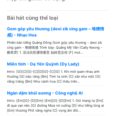
Bài hát cùng thể loại
Gom góp yêu thương (deoi zik cing gam – 堆積情
感) - Nhạc Hoa
Phiên bản tiếng Quảng Đông Gom góp yêu thương - deoi zik
cing gam - 堆積情感 Trình bày: Quảng Mỹ Vân (Cally Kwong -
鄺美雲) 1. 沒法抗拒濃情蜜意 始終思念你 [F] mut...
Miên tình - Dạ Yến Quỳnh (Dy Lady)
Intro: [G][C][G]-[C][D][G]-[C][G] 1. Khi mới quen nhau anh
thường [G] bảo rằng [Bm] Tình ta xinh [C] xắn như một [G]
vầng trăng [Bm] Như cánh hoa [C] thêu trên...
Ngàn dặm khói sương - Công nghệ AI
Intro: [Em][G]-[D][Em]-[Em][G]-[D][Em] 1. Gió mang ta [Em]
đi qua vạn nẻo [G] đường Mưa rơi xuống [D] như tiếng lòng ai
[Em] thương Phố vắng nghe [C] vọng âm đời...