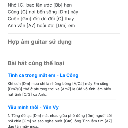
Nhớ [C] bao lần ước [Bb] hẹn
Cũng [C] nơi bến sông [Dm] này
Cuộc [Gm] đời dù đổi [C] thay
Anh vẫn [A7] hoài đợi [Dm] em
Hợp âm guitar sử dụng
Bài hát cùng thể loại
Tình ca trong mắt em - La Công
Khi cơn [Dm] mưa chỉ là những bóng [A/C#] mây Em cũng
[Dm7/C] thế ở phương trời xa [Am7] lạ Gió vô tình làm biển
hát tình [C/G] ca Anh...
Yêu mình thôi - Yên Vy
1. Từng để lạc [Dm] mất nhau giữa phố đông [Dm] người Lời
nói chia [Gm] xa sao nghe buốt [Gm] lòng Tình làm tim [A7]
đau tận mấy mùa...