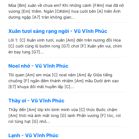
Mùa [Bm] xuân về chưa em? Khi những cánh [F#m] mai đã nở
vương [Em] thềm. Ngàn [C#dim] hoa cười bên [A] hiên Ánh
dương ngập [A7] tràn không gian...
Xuân tươi sáng rạng ngời - Vũ Vĩnh Phúc
Lời 1: [C] Xuân xinh tươi, xuân [Am] đến trên nương đồi Hoa
[C] cười cùng lũ bướm rong [G7] chơi [F] Xuân yên vui, chim
én bay tung [G7]...
Noel nhớ - Vũ Vĩnh Phúc
Tôi quen [Am] em mùa [C] noel năm [Am] ấy Giữa tiếng
chuông [F] ngân đêm thánh nhiệm [Am] mầu Dưới ánh sao
[E7] khuya đôi mắt huyền lấp [C]...
Thầy ơi - Vũ Vĩnh Phúc
Thầy đến [Am] lớp khi bình minh vừa [C] thức Bước chậm
[Am] thôi mà ánh mắt long [G] lanh Phấn vương [F] tóc, rơi
rơi từng hạt [G] nhỏ...
Lạnh - Vũ Vĩnh Phúc