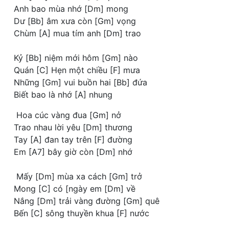
Anh bao mùa nhớ [Dm] mong
Dư [Bb] âm xưa còn [Gm] vọng
Chùm [A] mua tím anh [Dm] trao
Kỷ [Bb] niệm mới hôm [Gm] nào
Quán [C] Hẹn một chiều [F] mưa
Những [Gm] vui buồn hai [Bb] đứa
Biết bao là nhớ [A] nhung
Hoa cúc vàng đua [Gm] nở
Trao nhau lời yêu [Dm] thương
Tay [A] đan tay trên [F] đường
Em [A7] bây giờ còn [Dm] nhớ
Mấy [Dm] mùa xa cách [Gm] trở
Mong [C] có [ngày em [Dm] về
Nắng [Dm] trải vàng đường [Gm] quê
Bến [C] sông thuyền khua [F] nước