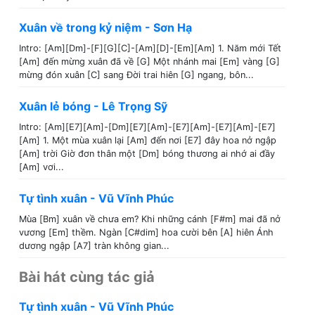
Xuân về trong kỷ niệm - Sơn Hạ
Intro: [Am][Dm]-[F][G][C]-[Am][D]-[Em][Am] 1. Năm mới Tết
[Am] đến mừng xuân đã về [G] Một nhánh mai [Em] vàng [G]
mừng đón xuân [C] sang Đời trai hiên [G] ngang, bôn...
Xuân lẻ bóng - Lê Trọng Sỹ
Intro: [Am][E7][Am]-[Dm][E7][Am]-[E7][Am]-[E7][Am]-[E7]
[Am] 1. Một mùa xuân lại [Am] đến nơi [E7] đây hoa nở ngập
[Am] trời Giờ đơn thân một [Dm] bóng thương ai nhớ ai đầy
[Am] vơi...
Tự tình xuân - Vũ Vĩnh Phúc
Mùa [Bm] xuân về chưa em? Khi những cánh [F#m] mai đã nở
vương [Em] thềm. Ngàn [C#dim] hoa cười bên [A] hiên Ánh
dương ngập [A7] tràn không gian...
Bài hát cùng tác giả
Tự tình xuân - Vũ Vĩnh Phúc