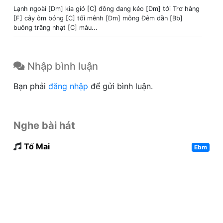
Lạnh ngoài [Dm] kia gió [C] đông đang kéo [Dm] tới Trơ hàng
[F] cây ôm bóng [C] tối mênh [Dm] mông Đêm dần [Bb]
buông trăng nhạt [C] màu...
Nhập bình luận
Bạn phải
đăng nhập
để gửi bình luận.
Nghe bài hát
Tố Mai
Ebm