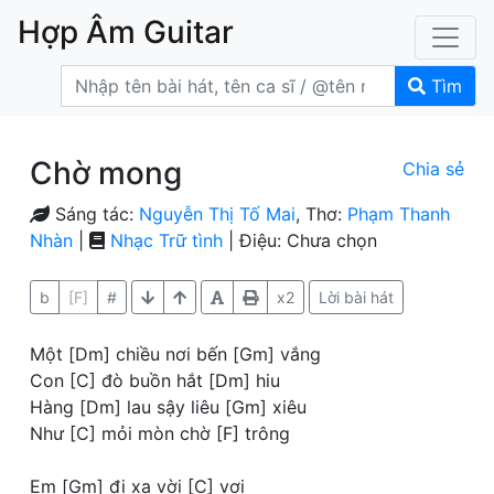
Hợp Âm Guitar
Tìm
Chờ mong
Chia sẻ
Sáng tác:
Nguyễn Thị Tố Mai
, Thơ:
Phạm Thanh
Nhàn
|
Nhạc Trữ tình
| Điệu: Chưa chọn
b
[F]
#
x2
Lời bài hát
Một [Dm] chiều nơi bến [Gm] vắng
Con [C] đò buồn hắt [Dm] hiu
Hàng [Dm] lau sậy liêu [Gm] xiêu
Như [C] mỏi mòn chờ [F] trông
Em [Gm] đi xa vời [C] vợi