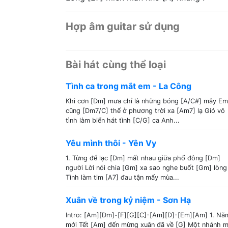
Hợp âm guitar sử dụng
Bài hát cùng thể loại
Tình ca trong mắt em - La Công
Khi cơn [Dm] mưa chỉ là những bóng [A/C#] mây Em
cũng [Dm7/C] thế ở phương trời xa [Am7] lạ Gió vô
tình làm biển hát tình [C/G] ca Anh...
Yêu mình thôi - Yên Vy
1. Từng để lạc [Dm] mất nhau giữa phố đông [Dm]
người Lời nói chia [Gm] xa sao nghe buốt [Gm] lòng
Tình làm tim [A7] đau tận mấy mùa...
Xuân về trong kỷ niệm - Sơn Hạ
Intro: [Am][Dm]-[F][G][C]-[Am][D]-[Em][Am] 1. Nă
mới Tết [Am] đến mừng xuân đã về [G] Một nhánh m