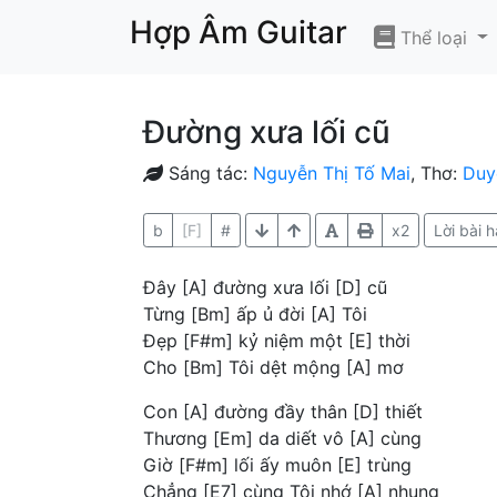
Hợp Âm Guitar
Thể loại
Đường xưa lối cũ
Sáng tác:
Nguyễn Thị Tố Mai
, Thơ:
Duy
b
[F]
#
x2
Lời bài h
Đây [A] đường xưa lối [D] cũ
Từng [Bm] ấp ủ đời [A] Tôi
Đẹp [F#m] kỷ niệm một [E] thời
Cho [Bm] Tôi dệt mộng [A] mơ
Con [A] đường đầy thân [D] thiết
Thương [Em] da diết vô [A] cùng
Giờ [F#m] lối ấy muôn [E] trùng
Chẳng [E7] cùng Tôi nhớ [A] nhung