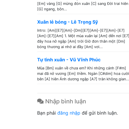
[Em] vàng [G] mừng đón xuân [C] sang Đời trai hiên
[G] ngang, bôn...
Xuân lẻ bóng - Lê Trọng Sỹ
Intro: [Am][E7][Am]-[Dm][E7][Am]-[E7][Am]-[E7]
[Am]-[E7][Am] 1. Một mùa xuân lại [Am] đến nơi [E7
đây hoa nở ngập [Am] trời Giờ đơn thân một [Dm]
bóng thương ai nhớ ai đầy [Am] vơi...
Tự tình xuân - Vũ Vĩnh Phúc
Mùa [Bm] xuân về chưa em? Khi những cánh [F#m]
mai đã nở vương [Em] thềm. Ngàn [C#dim] hoa cười
bên [A] hiên Ánh dương ngập [A7] tràn không gian..
Nhập bình luận
Bạn phải
đăng nhập
để gửi bình luận.