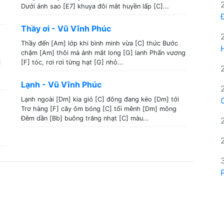
Dưới ánh sao [E7] khuya đôi mắt huyền lấp [C]...
Thầy ơi - Vũ Vĩnh Phúc
Thầy đến [Am] lớp khi bình minh vừa [C] thức Bước
chậm [Am] thôi mà ánh mắt long [G] lanh Phấn vương
]
[F] tóc, rơi rơi từng hạt [G] nhỏ...
Lạnh - Vũ Vĩnh Phúc
Lạnh ngoài [Dm] kia gió [C] đông đang kéo [Dm] tới
Trơ hàng [F] cây ôm bóng [C] tối mênh [Dm] mông
Đêm dần [Bb] buông trăng nhạt [C] màu...
.