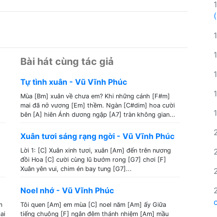
Bài hát cùng tác giả
Tự tình xuân - Vũ Vĩnh Phúc
Mùa [Bm] xuân về chưa em? Khi những cánh [F#m]
mai đã nở vương [Em] thềm. Ngàn [C#dim] hoa cười
bên [A] hiên Ánh dương ngập [A7] tràn không gian...
Xuân tươi sáng rạng ngời - Vũ Vĩnh Phúc
Lời 1: [C] Xuân xinh tươi, xuân [Am] đến trên nương
đồi Hoa [C] cười cùng lũ bướm rong [G7] chơi [F]
Xuân yên vui, chim én bay tung [G7]...
Noel nhớ - Vũ Vĩnh Phúc
m
Tôi quen [Am] em mùa [C] noel năm [Am] ấy Giữa
ai
tiếng chuông [F] ngân đêm thánh nhiệm [Am] mầu