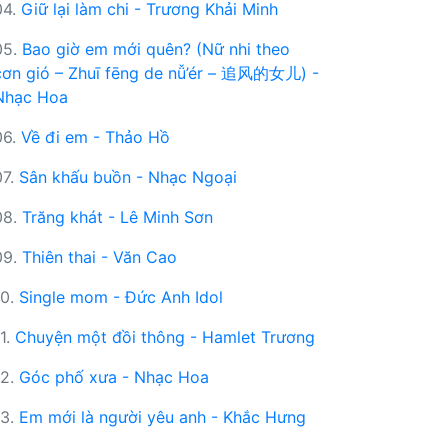
04.
Giữ lại làm chi - Trương Khải Minh
05.
Bao giờ em mới quên? (Nữ nhi theo
cơn gió – Zhuī fēng de nǚ’ér – 追风的女儿) -
Nhạc Hoa
06.
Về đi em - Thảo Hồ
07.
Sân khấu buồn - Nhạc Ngoại
08.
Trăng khát - Lê Minh Sơn
09.
Thiên thai - Văn Cao
10.
Single mom - Đức Anh Idol
11.
Chuyện một đồi thông - Hamlet Trương
12.
Góc phố xưa - Nhạc Hoa
13.
Em mới là người yêu anh - Khắc Hưng