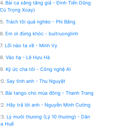
14.
Bài ca xăng tăng giá - Đinh Tiến Dũng
(Cù Trọng Xoay)
15.
Trách tôi quá nghèo - Phi Bằng
16.
Em ơi đừng khóc - buitruonglinh
17.
Lối nào ta về - Minh Vy
18.
Vào hạ - Lê Hựu Hà
19.
Ký ức cha tôi - Công nghệ AI
20.
Say tình anh - Thu Nguyệt
21.
Bài tango cho mùa đông - Thanh Trang
22.
Hãy trả lời anh - Nguyễn Minh Cường
23.
Lý mười thương (Lý 10 thương) - Dân
ca Huế