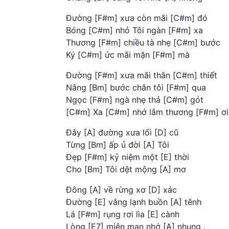
Đường [F#m] xưa còn mãi [C#m] đó
Bóng [C#m] nhỏ Tôi ngàn [F#m] xa
Thương [F#m] chiều tà nhẹ [C#m] bước
Ký [C#m] ức mãi mặn [F#m] mà
Đường [F#m] xưa mãi thân [C#m] thiết
Nâng [Bm] bước chân tôi [F#m] qua
Ngọc [F#m] ngà nhẹ thả [C#m] gót
[C#m] Xa [C#m] nhớ lắm thương [F#m] ơi
Đây [A] đường xưa lối [D] cũ
Từng [Bm] ấp ủ đời [A] Tôi
Đẹp [F#m] kỷ niệm một [E] thời
Cho [Bm] Tôi dệt mộng [A] mơ
Đông [A] về rừng xơ [D] xác
Đường [E] vắng lạnh buồn [A] tênh
Lá [F#m] rụng rơi lìa [E] cành
Lòng [E7] miên man nhớ [A] nhung .