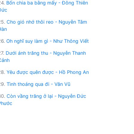
24.
Bốn chia ba bằng mấy - Đông Thiên
Đức
25.
Cho gió nhớ thôi reo - Nguyễn Tâm
Hàn
26.
Oh nghĩ suy làm gì - Như Thông Viết
27.
Dưới ánh trăng thu - Nguyễn Thanh
Cảnh
28.
Yêu được quên được - Hồ Phong An
29.
Tình thoáng qua đi - Văn Vũ
30.
Còn vầng trăng ở lại - Nguyễn Đức
Phước