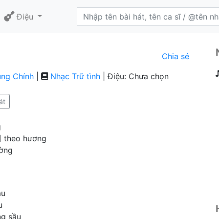
Điệu
Chia sẻ
ung Chính
|
Nhạc Trữ tình
| Điệu: Chưa chọn
át
g
] theo hương
ường
au
u
ng sầu