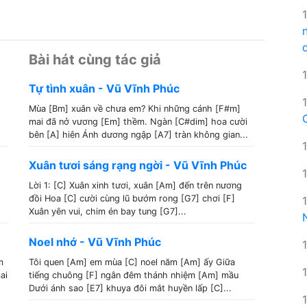
Bài hát cùng tác giả
Tự tình xuân - Vũ Vĩnh Phúc
Mùa [Bm] xuân về chưa em? Khi những cánh [F#m]
mai đã nở vương [Em] thềm. Ngàn [C#dim] hoa cười
bên [A] hiên Ánh dương ngập [A7] tràn không gian...
Xuân tươi sáng rạng ngời - Vũ Vĩnh Phúc
Lời 1: [C] Xuân xinh tươi, xuân [Am] đến trên nương
đồi Hoa [C] cười cùng lũ bướm rong [G7] chơi [F]
Xuân yên vui, chim én bay tung [G7]...
Noel nhớ - Vũ Vĩnh Phúc
m
Tôi quen [Am] em mùa [C] noel năm [Am] ấy Giữa
ai
tiếng chuông [F] ngân đêm thánh nhiệm [Am] mầu
Dưới ánh sao [E7] khuya đôi mắt huyền lấp [C]...