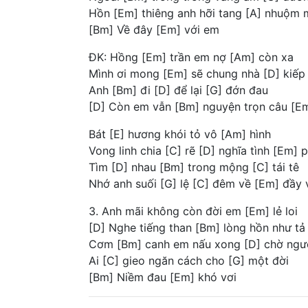
Hồn [Em] thiêng anh hỡi tang [A] nhuộm
[Bm] Về đây [Em] với em
ĐK: Hồng [Em] trần em nợ [Am] còn xa
Mình ơi mong [Em] sẽ chung nhà [D] kiếp
Anh [Bm] đi [D] để lại [G] đớn đau
[D] Còn em vẫn [Bm] nguyện trọn câu [Em
Bát [E] hương khói tỏ vô [Am] hình
Vong linh chia [C] rẽ [D] nghĩa tình [Em] 
Tìm [D] nhau [Bm] trong mộng [C] tái tê
Nhớ anh suối [G] lệ [C] đêm về [Em] đầy 
3. Anh mãi không còn đời em [Em] lẻ loi
[D] Nghe tiếng than [Bm] lòng hồn như tả 
Cơm [Bm] canh em nấu xong [D] chờ ngư
Ai [C] gieo ngăn cách cho [G] một đời
[Bm] Niềm đau [Em] khó vơi