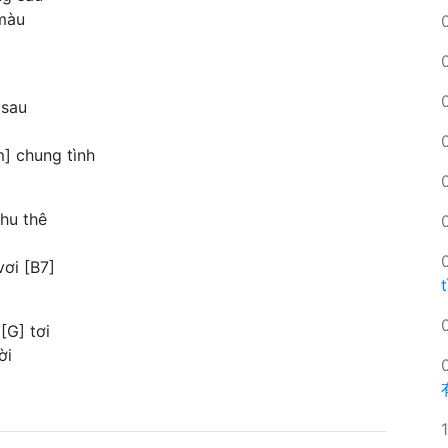
 màu
 sau
] chung tình
phu thê
vơi [B7]
[G] tơi
ời