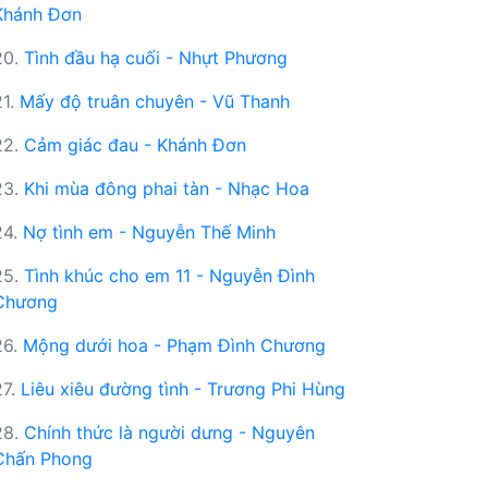
Khánh Đơn
20.
Tình đầu hạ cuối - Nhựt Phương
21.
Mấy độ truân chuyên - Vũ Thanh
22.
Cảm giác đau - Khánh Đơn
23.
Khi mùa đông phai tàn - Nhạc Hoa
24.
Nợ tình em - Nguyễn Thế Minh
25.
Tình khúc cho em 11 - Nguyễn Đình
Chương
26.
Mộng dưới hoa - Phạm Đình Chương
27.
Liêu xiêu đường tình - Trương Phi Hùng
28.
Chính thức là người dưng - Nguyên
Chấn Phong