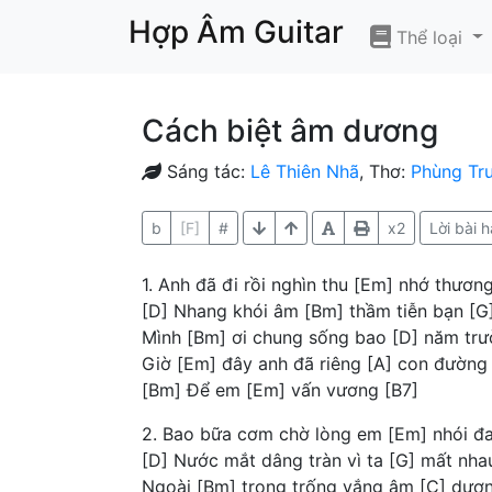
Hợp Âm Guitar
Thể loại
Cách biệt âm dương
Sáng tác:
Lê Thiên Nhã
, Thơ:
Phùng Tr
b
[F]
#
x2
Lời bài h
1. Anh đã đi rồi nghìn thu [Em] nhớ thươn
[D] Nhang khói âm [Bm] thầm tiễn bạn [G
Mình [Bm] ơi chung sống bao [D] năm tr
Giờ [Em] đây anh đã riêng [A] con đường
[Bm] Để em [Em] vấn vương [B7]
2. Bao bữa cơm chờ lòng em [Em] nhói đ
[D] Nước mắt dâng tràn vì ta [G] mất nha
Ngoài [Bm] trong trống vắng âm [C] dươ