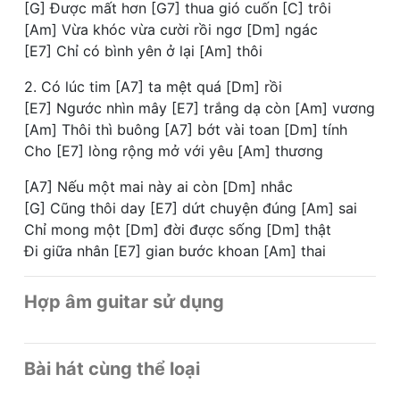
[G] Được mất hơn [G7] thua gió cuốn [C] trôi
[Am] Vừa khóc vừa cười rồi ngơ [Dm] ngác
[E7] Chỉ có bình yên ở lại [Am] thôi
2. Có lúc tim [A7] ta mệt quá [Dm] rồi
[E7] Ngước nhìn mây [E7] trắng dạ còn [Am] vương
[Am] Thôi thì buông [A7] bớt vài toan [Dm] tính
Cho [E7] lòng rộng mở với yêu [Am] thương
[A7] Nếu một mai này ai còn [Dm] nhắc
[G] Cũng thôi day [E7] dứt chuyện đúng [Am] sai
Chỉ mong một [Dm] đời được sống [Dm] thật
Đi giữa nhân [E7] gian bước khoan [Am] thai
Hợp âm guitar sử dụng
Bài hát cùng thể loại