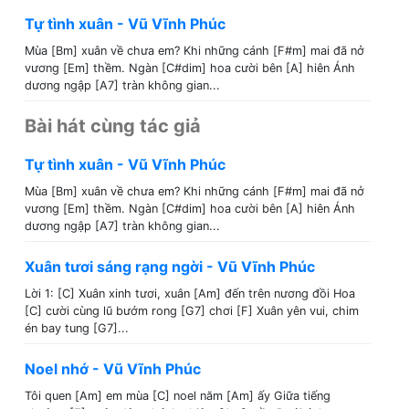
Tự tình xuân - Vũ Vĩnh Phúc
Mùa [Bm] xuân về chưa em? Khi những cánh [F#m] mai đã nở
vương [Em] thềm. Ngàn [C#dim] hoa cười bên [A] hiên Ánh
dương ngập [A7] tràn không gian...
Bài hát cùng tác giả
Tự tình xuân - Vũ Vĩnh Phúc
Mùa [Bm] xuân về chưa em? Khi những cánh [F#m] mai đã nở
vương [Em] thềm. Ngàn [C#dim] hoa cười bên [A] hiên Ánh
dương ngập [A7] tràn không gian...
Xuân tươi sáng rạng ngời - Vũ Vĩnh Phúc
Lời 1: [C] Xuân xinh tươi, xuân [Am] đến trên nương đồi Hoa
[C] cười cùng lũ bướm rong [G7] chơi [F] Xuân yên vui, chim
én bay tung [G7]...
Noel nhớ - Vũ Vĩnh Phúc
Tôi quen [Am] em mùa [C] noel năm [Am] ấy Giữa tiếng