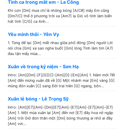
Tình ca trong mắt em - La Công
Khi cơn [Dm] mưa chỉ là những bóng [A/C#] mây Em cũng
[Dm7/C] thế ở phương trời xa [Am7] lạ Gió vô tình làm biển
hát tình [C/G] ca Anh...
Yêu mình thôi - Yên Vy
1. Từng để lạc [Dm] mất nhau giữa phố đông [Dm] người Lời
nói chia [Gm] xa sao nghe buốt [Gm] lòng Tình làm tim [A7]
đau tận mấy mùa...
Xuân về trong kỷ niệm - Sơn Hạ
Intro: [Am][Dm]-[F][G][C]-[Am][D]-[Em][Am] 1. Năm mới Tết
[Am] đến mừng xuân đã về [G] Một nhánh mai [Em] vàng [G]
mừng đón xuân [C] sang Đời trai hiên [G] ngang, bôn...
Xuân lẻ bóng - Lê Trọng Sỹ
Intro: [Am][E7][Am]-[Dm][E7][Am]-[E7][Am]-[E7][Am]-[E7]
[Am] 1. Một mùa xuân lại [Am] đến nơi [E7] đây hoa nở ngập
[Am] trời Giờ đơn thân một [Dm] bóng thương ai nhớ ai đầy
[Am] vơi...