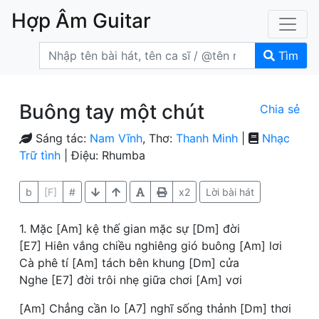
Hợp Âm Guitar
Tìm
Buông tay một chút
Chia sẻ
Sáng tác:
Nam Vĩnh
, Thơ:
Thanh Minh
|
Nhạc
Trữ tình
| Điệu: Rhumba
b
[F]
#
x2
Lời bài hát
1. Mặc [Am] kệ thế gian mặc sự [Dm] đời
[E7] Hiên vắng chiều nghiêng gió buông [Am] lơi
Cà phê tí [Am] tách bên khung [Dm] cửa
Nghe [E7] đời trôi nhẹ giữa chơi [Am] vơi
[Am] Chẳng cần lo [A7] nghĩ sống thảnh [Dm] thơi