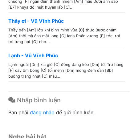
chuông [F] ngân đêm thánh nhiệm [Am] mầu Dưới ánh sao
[E7] khuya đôi mắt huyền lấp [C]...
Thầy ơi - Vũ Vĩnh Phúc
Thầy đến [Am] lớp khi bình minh vừa [C] thức Bước chậm
[Am] thôi mà ánh mắt long [G] lanh Phấn vương [F] tóc, rơi
rơi từng hạt [G] nhỏ...
Lạnh - Vũ Vĩnh Phúc
Lạnh ngoài [Dm] kia gió [C] đông đang kéo [Dm] tới Trơ hàng
[F] cây ôm bóng [C] tối mênh [Dm] mông Đêm dần [Bb]
buông trăng nhạt [C] màu...
Nhập bình luận
Bạn phải
đăng nhập
để gửi bình luận.
Nghe bài hát