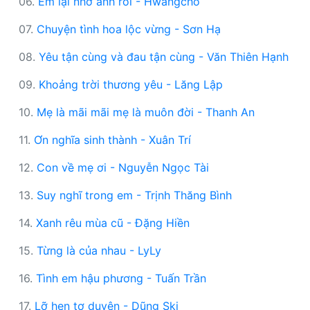
06.
Em lại nhớ anh rồi - Hwangcho
07.
Chuyện tình hoa lộc vừng - Sơn Hạ
08.
Yêu tận cùng và đau tận cùng - Văn Thiên Hạnh
09.
Khoảng trời thương yêu - Lăng Lập
10.
Mẹ là mãi mãi mẹ là muôn đời - Thanh An
11.
Ơn nghĩa sinh thành - Xuân Trí
12.
Con về mẹ ơi - Nguyễn Ngọc Tài
13.
Suy nghĩ trong em - Trịnh Thăng Bình
14.
Xanh rêu mùa cũ - Đặng Hiền
15.
Từng là của nhau - LyLy
16.
Tình em hậu phương - Tuấn Trần
17.
Lỡ hẹn tơ duyên - Dũng Ski