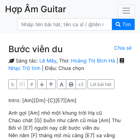
Hợp Âm Guitar
Tìm
Bước viễn du
Chia sẻ
Sáng tác:
Lê Mây
, Thơ:
Hoàng Thị Bích Hà
|
Nhạc Trữ tình
| Điệu: Chưa chọn
b
[F]
#
x2
Lời bài hát
Intro: [Am][Dm]-[C][E7][Am]
Anh gợi [Am] nhớ một khung trời Hạ cũ
Chao chát [G] buồn như cảnh cũ mùa [Am] Thu
Bởi vì [E7] người nay cất bước viễn du
Nên năm [F] tháng mịt mù càng [E7] xa vắng