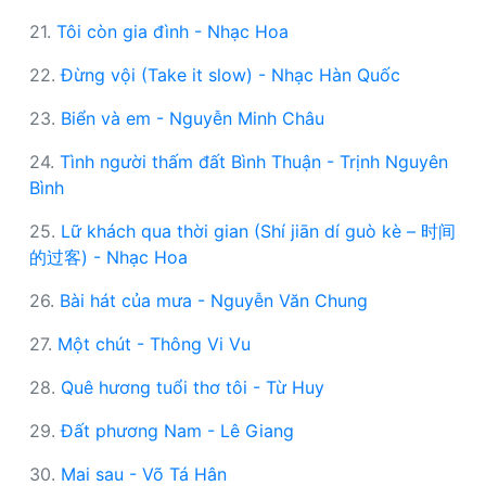
21.
Tôi còn gia đình - Nhạc Hoa
22.
Đừng vội (Take it slow) - Nhạc Hàn Quốc
23.
Biển và em - Nguyễn Minh Châu
24.
Tình người thấm đất Bình Thuận - Trịnh Nguyên
Bình
25.
Lữ khách qua thời gian (Shí jiān dí guò kè – 时间
的过客) - Nhạc Hoa
26.
Bài hát của mưa - Nguyễn Văn Chung
27.
Một chút - Thông Vi Vu
28.
Quê hương tuổi thơ tôi - Từ Huy
29.
Đất phương Nam - Lê Giang
30.
Mai sau - Võ Tá Hân