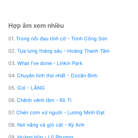
Hợp âm xem nhiều
01.
Trong nỗi đau tình cờ - Trịnh Công Sơn
02.
Tựa lưng tháng sáu - Hoàng Thanh Tâm
03.
What I’ve done - Linkin Park
04.
Chuyện tình thứ nhất - Dzoãn Bình
05.
Gió - LẮNG
06.
Chênh vênh lắm - Rô Ti
07.
Chén cơm xứ người - Lương Minh Đạt
08.
Nơi nắng và gió cát - Kỳ Anh
09.
Hoàng hôn - Lữ Phương