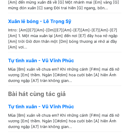
[Am] đến mừng xuân đã về [G] Một nhánh mai [Em] vàng [G]
mừng đón xuân [C] sang Đời trai hiên [G] ngang, bôn...
Xuân lẻ bóng - Lê Trọng Sỹ
Intro: [Am][E7][Am]-[Dm][E7][Am]-[E7][Am]-[E7][Am]-[E7]
[Am] 1. Một mùa xuân lại [Am] đến nơi [E7] đây hoa nở ngập
[Am] trời Giờ đơn thân một [Dm] bóng thương ai nhớ ai đầy
[Am] vơi...
Tự tình xuân - Vũ Vĩnh Phúc
Mùa [Bm] xuân về chưa em? Khi những cánh [F#m] mai đã nở
vương [Em] thềm. Ngàn [C#dim] hoa cười bên [A] hiên Ánh
dương ngập [A7] tràn không gian...
Bài hát cùng tác giả
Tự tình xuân - Vũ Vĩnh Phúc
Mùa [Bm] xuân về chưa em? Khi những cánh [F#m] mai đã nở
vương [Em] thềm. Ngàn [C#dim] hoa cười bên [A] hiên Ánh
dương ngập [A7] tràn không gian...