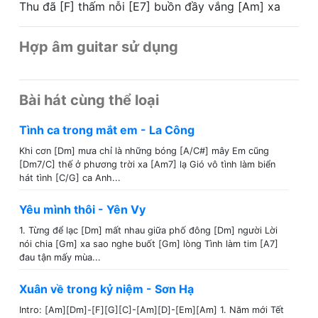
Thu đã [F] thấm nỗi [E7] buồn đầy vắng [Am] xa
Hợp âm guitar sử dụng
Bài hát cùng thể loại
Tình ca trong mắt em - La Công
Khi cơn [Dm] mưa chỉ là những bóng [A/C#] mây Em cũng
[Dm7/C] thế ở phương trời xa [Am7] lạ Gió vô tình làm biển
hát tình [C/G] ca Anh...
Yêu mình thôi - Yên Vy
1. Từng để lạc [Dm] mất nhau giữa phố đông [Dm] người Lời
nói chia [Gm] xa sao nghe buốt [Gm] lòng Tình làm tim [A7]
đau tận mấy mùa...
Xuân về trong kỷ niệm - Sơn Hạ
Intro: [Am][Dm]-[F][G][C]-[Am][D]-[Em][Am] 1. Năm mới Tết