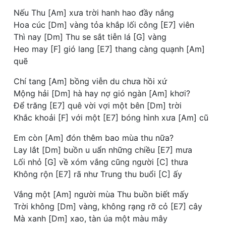
Nếu Thu [Am] xưa trời hanh hao đầy nắng
Hoa cúc [Dm] vàng tỏa khắp lối công [E7] viên
Thì nay [Dm] Thu se sắt tiễn lá [G] vàng
Heo may [F] gió lang [E7] thang càng quạnh [Am]
quẽ
Chí tang [Am] bồng viễn du chưa hồi xứ
Mộng hải [Dm] hà hay nợ gió ngàn [Am] khơi?
Để trăng [E7] quê vời vợi một bên [Dm] trời
Khắc khoải [F] với một [E7] bóng hình xưa [Am] cũ
Em còn [Am] đón thêm bao mùa thu nữa?
Lay lắt [Dm] buồn u uẩn những chiều [E7] mưa
Lối nhỏ [G] về xóm vắng cũng người [C] thưa
Không rộn [E7] rã như Trung thu buổi [C] ấy
Vắng một [Am] người mùa Thu buồn biết mấy
Trời không [Dm] vàng, không rạng rỡ cỏ [E7] cây
Mà xanh [Dm] xao, tàn úa một màu mây