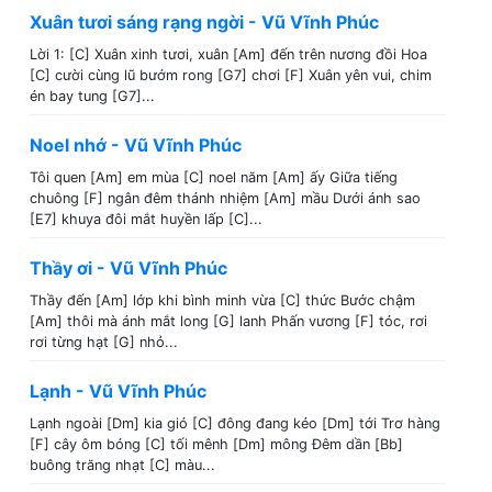
Xuân tươi sáng rạng ngời - Vũ Vĩnh Phúc
Lời 1: [C] Xuân xinh tươi, xuân [Am] đến trên nương đồi Hoa
[C] cười cùng lũ bướm rong [G7] chơi [F] Xuân yên vui, chim
én bay tung [G7]...
Noel nhớ - Vũ Vĩnh Phúc
Tôi quen [Am] em mùa [C] noel năm [Am] ấy Giữa tiếng
chuông [F] ngân đêm thánh nhiệm [Am] mầu Dưới ánh sao
[E7] khuya đôi mắt huyền lấp [C]...
Thầy ơi - Vũ Vĩnh Phúc
Thầy đến [Am] lớp khi bình minh vừa [C] thức Bước chậm
[Am] thôi mà ánh mắt long [G] lanh Phấn vương [F] tóc, rơi
rơi từng hạt [G] nhỏ...
Lạnh - Vũ Vĩnh Phúc
Lạnh ngoài [Dm] kia gió [C] đông đang kéo [Dm] tới Trơ hàng
[F] cây ôm bóng [C] tối mênh [Dm] mông Đêm dần [Bb]
buông trăng nhạt [C] màu...