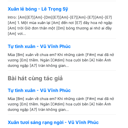
Xuân lẻ bóng - Lê Trọng Sỹ
Intro: [Am][E7][Am]-[Dm][E7][Am]-[E7][Am]-[E7][Am]-[E7]
[Am] 1. Một mùa xuân lại [Am] đến nơi [E7] đây hoa nở ngập
[Am] trời Giờ đơn thân một [Dm] bóng thương ai nhớ ai đầy
[Am] vơi...
Tự tình xuân - Vũ Vĩnh Phúc
Mùa [Bm] xuân về chưa em? Khi những cánh [F#m] mai đã nở
vương [Em] thềm. Ngàn [C#dim] hoa cười bên [A] hiên Ánh
dương ngập [A7] tràn không gian...
Bài hát cùng tác giả
Tự tình xuân - Vũ Vĩnh Phúc
Mùa [Bm] xuân về chưa em? Khi những cánh [F#m] mai đã nở
vương [Em] thềm. Ngàn [C#dim] hoa cười bên [A] hiên Ánh
dương ngập [A7] tràn không gian...
Xuân tươi sáng rạng ngời - Vũ Vĩnh Phúc