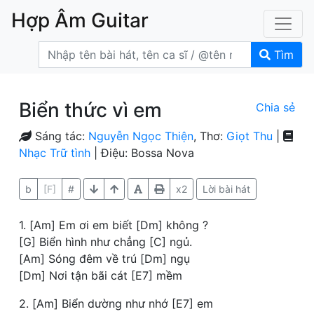
Hợp Âm Guitar
Tìm
Biển thức vì em
Chia sẻ
Sáng tác:
Nguyễn Ngọc Thiện
, Thơ:
Giọt Thu
|
Nhạc Trữ tình
| Điệu: Bossa Nova
b
[F]
#
x2
Lời bài hát
1. [Am] Em ơi em biết [Dm] không ?
[G] Biển hình như chẳng [C] ngủ.
[Am] Sóng đêm về trú [Dm] ngụ
[Dm] Nơi tận bãi cát [E7] mềm
2. [Am] Biển dường như nhớ [E7] em