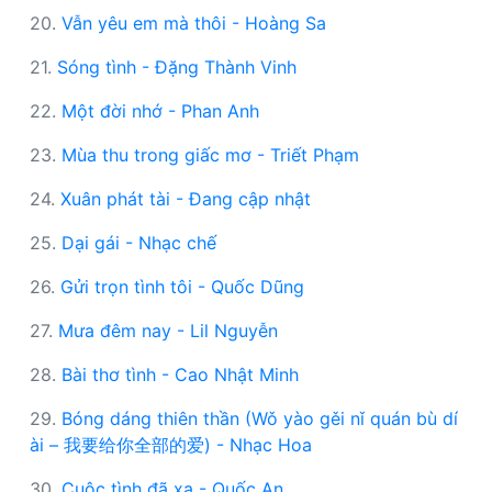
20.
Vẫn yêu em mà thôi - Hoàng Sa
21.
Sóng tình - Đặng Thành Vinh
22.
Một đời nhớ - Phan Anh
23.
Mùa thu trong giấc mơ - Triết Phạm
24.
Xuân phát tài - Đang cập nhật
25.
Dại gái - Nhạc chế
26.
Gửi trọn tình tôi - Quốc Dũng
27.
Mưa đêm nay - Lil Nguyễn
28.
Bài thơ tình - Cao Nhật Minh
29.
Bóng dáng thiên thần (Wǒ yào gěi nǐ quán bù dí
ài – 我要给你全部的爱) - Nhạc Hoa
30.
Cuộc tình đã xa - Quốc An