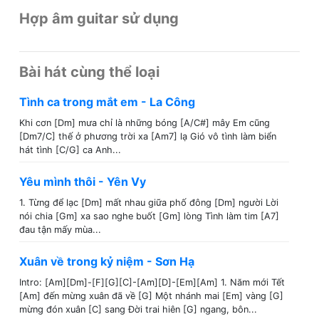
Hợp âm guitar sử dụng
Bài hát cùng thể loại
Tình ca trong mắt em - La Công
Khi cơn [Dm] mưa chỉ là những bóng [A/C#] mây Em cũng
[Dm7/C] thế ở phương trời xa [Am7] lạ Gió vô tình làm biển
hát tình [C/G] ca Anh...
Yêu mình thôi - Yên Vy
1. Từng để lạc [Dm] mất nhau giữa phố đông [Dm] người Lời
nói chia [Gm] xa sao nghe buốt [Gm] lòng Tình làm tim [A7]
đau tận mấy mùa...
Xuân về trong kỷ niệm - Sơn Hạ
Intro: [Am][Dm]-[F][G][C]-[Am][D]-[Em][Am] 1. Năm mới Tết
[Am] đến mừng xuân đã về [G] Một nhánh mai [Em] vàng [G]
mừng đón xuân [C] sang Đời trai hiên [G] ngang, bôn...