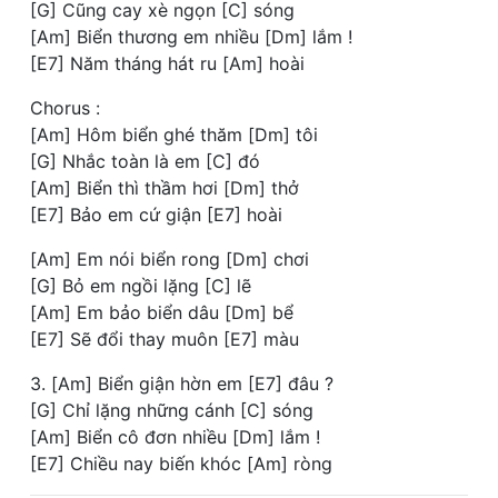
[G] Cũng cay xè ngọn [C] sóng
[Am] Biển thương em nhiều [Dm] lắm !
[E7] Năm tháng hát ru [Am] hoài
Chorus :
[Am] Hôm biển ghé thăm [Dm] tôi
[G] Nhắc toàn là em [C] đó
[Am] Biển thì thầm hơi [Dm] thở
[E7] Bảo em cứ giận [E7] hoài
[Am] Em nói biển rong [Dm] chơi
[G] Bỏ em ngồi lặng [C] lẽ
[Am] Em bảo biển dâu [Dm] bể
[E7] Sẽ đổi thay muôn [E7] màu
3. [Am] Biển giận hờn em [E7] đâu ?
[G] Chỉ lặng những cánh [C] sóng
[Am] Biển cô đơn nhiều [Dm] lắm !
[E7] Chiều nay biến khóc [Am] ròng