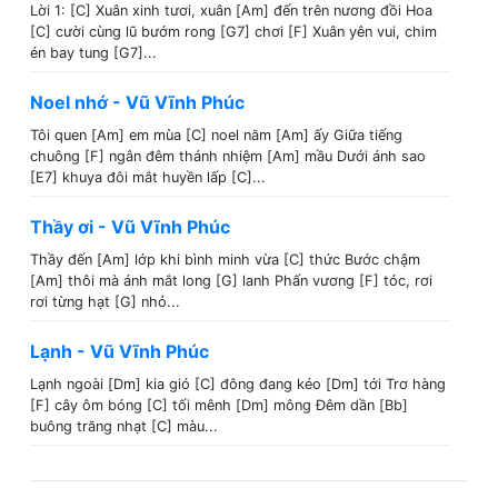
Lời 1: [C] Xuân xinh tươi, xuân [Am] đến trên nương đồi Hoa
[C] cười cùng lũ bướm rong [G7] chơi [F] Xuân yên vui, chim
én bay tung [G7]...
Noel nhớ - Vũ Vĩnh Phúc
Tôi quen [Am] em mùa [C] noel năm [Am] ấy Giữa tiếng
chuông [F] ngân đêm thánh nhiệm [Am] mầu Dưới ánh sao
[E7] khuya đôi mắt huyền lấp [C]...
Thầy ơi - Vũ Vĩnh Phúc
Thầy đến [Am] lớp khi bình minh vừa [C] thức Bước chậm
[Am] thôi mà ánh mắt long [G] lanh Phấn vương [F] tóc, rơi
rơi từng hạt [G] nhỏ...
Lạnh - Vũ Vĩnh Phúc
Lạnh ngoài [Dm] kia gió [C] đông đang kéo [Dm] tới Trơ hàng
[F] cây ôm bóng [C] tối mênh [Dm] mông Đêm dần [Bb]
buông trăng nhạt [C] màu...