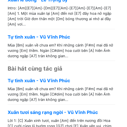
Intro: [Am][E7][Am]-[Dm][E7][Am]-[E7][Am]-[E7][Am]-[E7]
[Am] 1. Một mùa xuân lại [Am] đến nơi [E7] đây hoa nở ngập
[Am] trời Giờ đơn thân một [Dm] bóng thương ai nhớ ai đầy
[Am] vơi...
Tự tình xuân - Vũ Vĩnh Phúc
Mùa [Bm] xuân về chưa em? Khi những cánh [F#m] mai đã nở
vương [Em] thềm. Ngàn [C#dim] hoa cười bên [A] hiên Ánh
dương ngập [A7] tràn không gian...
Bài hát cùng tác giả
Tự tình xuân - Vũ Vĩnh Phúc
Mùa [Bm] xuân về chưa em? Khi những cánh [F#m] mai đã nở
vương [Em] thềm. Ngàn [C#dim] hoa cười bên [A] hiên Ánh
dương ngập [A7] tràn không gian...
Xuân tươi sáng rạng ngời - Vũ Vĩnh Phúc
Lời 1: [C] Xuân xinh tươi, xuân [Am] đến trên nương đồi Hoa
[C] cười cùng lũ bướm rong [G7] chơi [F] Xuân yên vui, chim