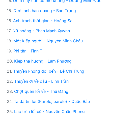
14.
Đêm nay con có mơ không - Dương Minh Đức
15.
Dưới ánh hào quang - Bảo Trọng
16.
Anh trách thời gian - Hoàng Sa
17.
Nữ hoàng - Phan Mạnh Quỳnh
18.
Một kiếp người - Nguyễn Minh Châu
19.
Phi tần - Finn T
20.
Kiếp tha hương - Lam Phương
21.
Thuyền không đợi bến - Lê Chí Trung
22.
Thuyền ơi về đâu - Linh Trần
23.
Chợt quên lối về - Thế Đăng
24.
Ta đã tin lời (Parole, parole) - Quốc Bảo
25.
Lạc trên lối cũ - Nguyên Chấn Phong