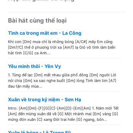
Bài hát cùng thể loại
Tình ca trong mắt em - La Công
Khi cơn [Dm] mưa chỉ là những bóng [A/C#] mây Em cũng
[Dm7/C] thế ở phương trời xa [Am7] lạ Gió vô tình làm biển
hát tình [C/G] ca Anh...
Yêu mình thôi - Yên Vy
1. Từng để lạc [Dm] mất nhau giữa phố đông [Dm] người Lời
nói chia [Gm] xa sao nghe buốt [Gm] lòng Tình làm tim [A7]
đau tận mấy mùa...
Xuân về trong kỷ niệm - Sơn Hạ
Intro: [Am][Dm]-[F][G][C]-[Am][D]-[Em][Am] 1. Năm mới Tết
[Am] đến mừng xuân đã về [G] Một nhánh mai [Em] vàng [G]
mừng đón xuân [C] sang Đời trai hiên [G] ngang, bôn...
Xuân lẻ bóng - Lê Trọng Sỹ