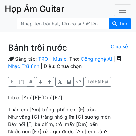
Hợp Âm Guitar
Tìm
Bánh trôi nước
Chia sẻ
Sáng tác:
TRO - Music
, Thơ:
Công nghệ AI
|
Nhạc Trữ tình
| Điệu: Chưa chọn
b
[F]
#
x2
Lời bài hát
Intro: [Am][F]-[Dm][E7]
Thân em [Am] trắng, phận em [F] tròn
Như vầng [G] trăng nhỏ giữa [C] sương mòn
Bảy nổi [F] ba chìm, trôi mấy [Dm] bến
Nước non [E7] nào giữ được [Am] em còn?