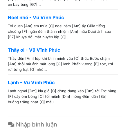
én bay tung [G7]...
Noel nhớ - Vũ Vĩnh Phúc
Tôi quen [Am] em mùa [C] noel năm [Am] ấy Giữa tiếng
chuông [F] ngân đêm thánh nhiệm [Am] mầu Dưới ánh sao
[E7] khuya đôi mắt huyền lấp [C]...
Thầy ơi - Vũ Vĩnh Phúc
Thầy đến [Am] lớp khi bình minh vừa [C] thức Bước chậm
[Am] thôi mà ánh mắt long [G] lanh Phấn vương [F] tóc, rơi
rơi từng hạt [G] nhỏ...
Lạnh - Vũ Vĩnh Phúc
Lạnh ngoài [Dm] kia gió [C] đông đang kéo [Dm] tới Trơ hàng
[F] cây ôm bóng [C] tối mênh [Dm] mông Đêm dần [Bb]
buông trăng nhạt [C] màu...
Nhập bình luận