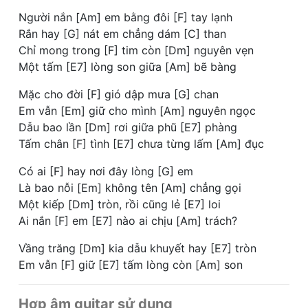
Người nắn [Am] em bằng đôi [F] tay lạnh
Rắn hay [G] nát em chẳng dám [C] than
Chỉ mong trong [F] tim còn [Dm] nguyên vẹn
Một tấm [E7] lòng son giữa [Am] bẽ bàng
Mặc cho đời [F] gió dập mưa [G] chan
Em vẫn [Em] giữ cho mình [Am] nguyên ngọc
Dẫu bao lần [Dm] rơi giữa phũ [E7] phàng
Tấm chân [F] tình [E7] chưa từng lấm [Am] đục
Có ai [F] hay nơi đây lòng [G] em
Là bao nỗi [Em] không tên [Am] chẳng gọi
Một kiếp [Dm] tròn, rồi cũng lẻ [E7] loi
Ai nắn [F] em [E7] nào ai chịu [Am] trách?
Vầng trăng [Dm] kia dẫu khuyết hay [E7] tròn
Em vẫn [F] giữ [E7] tấm lòng còn [Am] son
Hợp âm guitar sử dụng