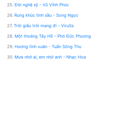
25.
Đời nghệ sỹ - Vũ Vĩnh Phúc
26.
Rung khúc tình sầu - Song Ngọc
27.
Trời giấu trời mang đi - ViruSs
28.
Một thoáng Tây Hồ - Phó Đức Phương
29.
Hương tình xuân - Tuấn Sông Thu
30.
Mưa nhớ ai, em nhớ anh - Nhạc Hoa