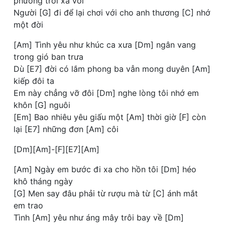
phương trời xa vời
Người [G] đi để lại chơi với cho anh thương [C] nhớ
một đời
[Am] Tình yêu như khúc ca xưa [Dm] ngân vang
trong gió ban trưa
Dù [E7] đời có lắm phong ba vẫn mong duyên [Am]
kiếp đôi ta
Em này chẳng vỡ đôi [Dm] nghe lòng tôi nhớ em
khôn [G] nguôi
[Em] Bao nhiêu yêu giấu một [Am] thời giờ [F] còn
lại [E7] những đơn [Am] côi
[Dm][Am]-[F][E7][Am]
[Am] Ngày em bước đi xa cho hồn tôi [Dm] héo
khô tháng ngày
[G] Men say đâu phải từ rượu mà từ [C] ánh mắt
em trao
Tình [Am] yêu như áng mây trôi bay về [Dm]