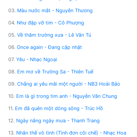
03.
Màu nước mắt - Nguyễn Thương
04.
Như đập vỡ tim - Cô Phượng
05.
Về thăm trường xưa - Lê Vân Tú
06.
Once again - Đang cập nhật
07.
Yêu - Nhạc Ngoại
08.
Em mơ về Trường Sa - Thiên Tuế
09.
Chẳng ai yêu mãi một người - NB3 Hoài Bảo
10.
Em là gì trong tim anh - Nguyễn Văn Chung
11.
Em đã quên một dòng sông - Trúc Hồ
12.
Ngày nắng ngày mưa - Thanh Trang
13.
Nhân thế vô tình (Tình đơn côi chế) - Nhạc Hoa