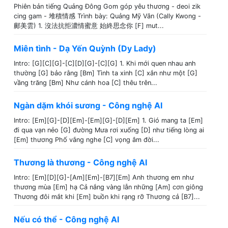
Phiên bản tiếng Quảng Đông Gom góp yêu thương - deoi zik
cing gam - 堆積情感 Trình bày: Quảng Mỹ Vân (Cally Kwong -
鄺美雲) 1. 沒法抗拒濃情蜜意 始終思念你 [F] mut...
Miên tình - Dạ Yến Quỳnh (Dy Lady)
Intro: [G][C][G]-[C][D][G]-[C][G] 1. Khi mới quen nhau anh
thường [G] bảo rằng [Bm] Tình ta xinh [C] xắn như một [G]
vầng trăng [Bm] Như cánh hoa [C] thêu trên...
Ngàn dặm khói sương - Công nghệ AI
Intro: [Em][G]-[D][Em]-[Em][G]-[D][Em] 1. Gió mang ta [Em]
đi qua vạn nẻo [G] đường Mưa rơi xuống [D] như tiếng lòng ai
[Em] thương Phố vắng nghe [C] vọng âm đời...
Thương là thương - Công nghệ AI
Intro: [Em][D][G]-[Am][Em]-[B7][Em] Anh thương em như
thương mùa [Em] hạ Cả nắng vàng lẫn những [Am] cơn giông
Thương đôi mắt khi [Em] buồn khi rạng rỡ Thương cả [B7]...
Nếu có thể - Công nghệ AI