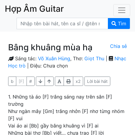
Hợp Âm Guitar
Tìm
Bâng khuâng mùa hạ
Chia sẻ
Sáng tác:
Võ Xuân Hùng
, Thơ:
Giọt Thu
|
Nhạc
Học trò
| Điệu: Chưa chọn
b
[F]
#
x2
Lời bài hát
1. Những tà áo [F] trắng sáng nay trên sân [F]
trường
Như ngàn mây [Gm] trắng nhởn [F] nhơ từng nhóm
[F] vui
Vai áo ai [Bb] gầy bâng khuâng vì [F] ai
Những bài thơ [Bb] viết… chưa trao [F] lời