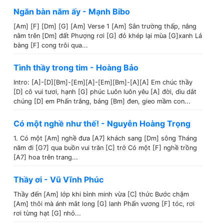
Ngăn bàn năm ấy - Mạnh Bibo
[Am] [F] [Dm] [G] [Am] Verse 1 [Am] Sân trường thấp, nắng
nằm trên [Dm] đất Phượng rơi [G] đỏ khép lại mùa [G]xanh Lá
bàng [F] cong trôi qua...
Tình thầy trong tim - Hoàng Bảo
Intro: [A]-[D][Bm]-[Em][A]-[Em][Bm]-[A][A] Em chúc thầy
[D] cô vui tươi, hạnh [G] phúc Luôn luôn yêu [A] đời, dìu dắt
chúng [D] em Phấn trắng, bảng [Bm] đen, gieo mầm con...
Có một nghề như thế! - Nguyễn Hoàng Trọng
1. Có một [Am] nghề đưa [A7] khách sang [Dm] sông Tháng
năm đi [G7] qua buồn vui trăn [C] trở Có một [F] nghề trồng
[A7] hoa trên trang...
Thầy ơi - Vũ Vĩnh Phúc
Thầy đến [Am] lớp khi bình minh vừa [C] thức Bước chậm
[Am] thôi mà ánh mắt long [G] lanh Phấn vương [F] tóc, rơi
rơi từng hạt [G] nhỏ...