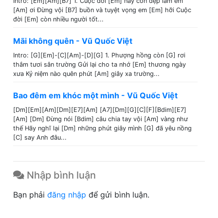
Intro: [Em][Am][B7] 1. Cuộc đời [Em] này còn đẹp lắm em
[Am] ơi Đừng vội [B7] buồn và tuyệt vọng em [Em] hỡi Cuộc
đời [Em] còn nhiều người tốt...
Mãi không quên - Vũ Quốc Việt
Intro: [G][Em]-[C][Am]-[D][G] 1. Phượng hồng còn [G] rơi
thắm tươi sân trường Gửi lại cho ta nhớ [Em] thương ngày
xưa Kỷ niệm nào quên phút [Am] giây xa trường...
Bao đêm em khóc một mình - Vũ Quốc Việt
[Dm][Em][Am][Dm][E7][Am] [A7][Dm][G][C][F][Bdim][E7]
[Am] [Dm] Đừng nói [Bdim] câu chia tay vội [Am] vàng như
thế Hãy nghĩ lại [Dm] những phút giây mình [G] đã yêu nồng
[C] say Anh đâu...
Nhập bình luận
Bạn phải
đăng nhập
để gửi bình luận.