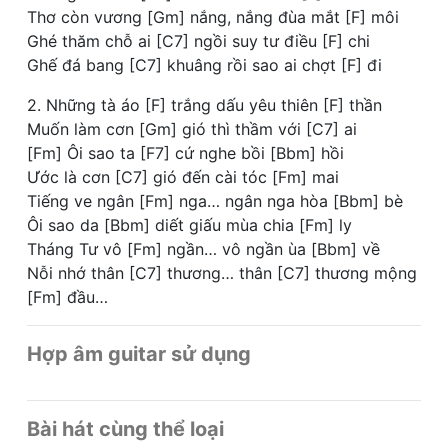
Thơ còn vương [Gm] nắng, nắng đùa mắt [F] môi
Ghé thăm chỗ ai [C7] ngồi suy tư điều [F] chi
Ghế đá bang [C7] khuâng rồi sao ai chợt [F] đi
2. Những tà áo [F] trắng dấu yêu thiên [F] thần
Muốn làm cơn [Gm] gió thì thầm với [C7] ai
[Fm] Ôi sao ta [F7] cứ nghe bồi [Bbm] hồi
Ước là cơn [C7] gió đến cài tóc [Fm] mai
Tiếng ve ngân [Fm] nga… ngân nga hòa [Bbm] bè
Ôi sao da [Bbm] diết giấu mùa chia [Fm] ly
Tháng Tư vô [Fm] ngần… vô ngần ùa [Bbm] về
Nỗi nhớ thân [C7] thương… thân [C7] thương mộng
[Fm] đầu…
Hợp âm guitar sử dụng
Bài hát cùng thể loại