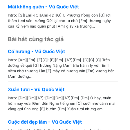
Mãi không quên - Vũ Quốc Việt
Intro: [G][Em]-[C][Am]-[D][G] 1. Phượng hồng còn [G] rơi
thắm tươi sân trường Gửi lại cho ta nhớ [Em] thương ngày
xưa Kỷ niệm nào quên phút [Am] giây xa trường...
Bài hát cùng tác giả
Cố hương - Vũ Quốc Việt
Intro: [Am][Em]-[F][C]-[F][Em]-[A7][Dm]-[G][C] [C] Trên
đường về quê [G] hương Nặng [Am] trĩu hành lý với [Em]
niềm nhớ thương Làn [F] mây cố hương vấn [Em] vương bên
[Am] đường...
Xuân tươi - Vũ Quốc Việt
Intro: [Dm][Gm][A7]-[Dm][Gm][A7][Dm] [Dm] Ô hay, xuân
hôm nay vừa [Gm] đến Nghe tiếng em [C] cười như cánh mai
vàng gợi tình ong [F] bướm [Dm] Xuân tươi nhưng em...
Cuộc đời đẹp lắm - Vũ Quốc Việt