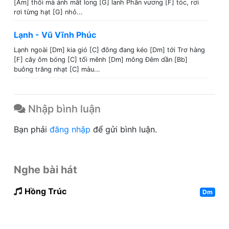
[Am] thôi mà ánh mắt long [G] lanh Phấn vương [F] tóc, rơi
rơi từng hạt [G] nhỏ...
Lạnh - Vũ Vĩnh Phúc
Lạnh ngoài [Dm] kia gió [C] đông đang kéo [Dm] tới Trơ hàng
[F] cây ôm bóng [C] tối mênh [Dm] mông Đêm dần [Bb]
buông trăng nhạt [C] màu...
Nhập bình luận
Bạn phải
đăng nhập
để gửi bình luận.
Nghe bài hát
Hồng Trúc
Dm