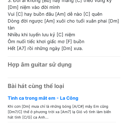
3. Đời ai không [Bb] hay mang [C] theo vùng kỷ
[Dm] niệm vào đời mình
Vui [C] hay buồn đâu [Am] dễ nào [C] quên
Dòng đời ngược [Am] xuôi cho tuổi xuân phai [Dm]
tàn
Nhiều khi luyến lưu kỷ [C] niệm
Ôm nuối tiếc khơi giấc mơ [F] buồn
Hết [A7] rồi những ngày [Dm] xưa.
Hợp âm guitar sử dụng
Bài hát cùng thể loại
Tình ca trong mắt em - La Công
Khi cơn [Dm] mưa chỉ là những bóng [A/C#] mây Em cũng
[Dm7/C] thế ở phương trời xa [Am7] lạ Gió vô tình làm biển
hát tình [C/G] ca Anh...