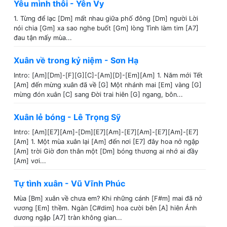
Yêu mình thôi - Yên Vy
1. Từng để lạc [Dm] mất nhau giữa phố đông [Dm] người Lời
nói chia [Gm] xa sao nghe buốt [Gm] lòng Tình làm tim [A7]
đau tận mấy mùa...
Xuân về trong kỷ niệm - Sơn Hạ
Intro: [Am][Dm]-[F][G][C]-[Am][D]-[Em][Am] 1. Năm mới Tết
[Am] đến mừng xuân đã về [G] Một nhánh mai [Em] vàng [G]
mừng đón xuân [C] sang Đời trai hiên [G] ngang, bôn...
Xuân lẻ bóng - Lê Trọng Sỹ
Intro: [Am][E7][Am]-[Dm][E7][Am]-[E7][Am]-[E7][Am]-[E7]
[Am] 1. Một mùa xuân lại [Am] đến nơi [E7] đây hoa nở ngập
[Am] trời Giờ đơn thân một [Dm] bóng thương ai nhớ ai đầy
[Am] vơi...
Tự tình xuân - Vũ Vĩnh Phúc
Mùa [Bm] xuân về chưa em? Khi những cánh [F#m] mai đã nở
vương [Em] thềm. Ngàn [C#dim] hoa cười bên [A] hiên Ánh
dương ngập [A7] tràn không gian...