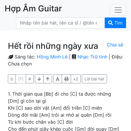
Hợp Âm Guitar
Tìm
Hết rồi những ngày xưa
Chia sẻ
Sáng tác:
Hồng Minh Lê
|
Nhạc Trữ tình
| Điệu:
Chưa chọn
b
[F]
#
x2
Lời bài hát
1. Thời gian qua [Bb] đi cho [C] ta được những
[Dm] gì còn lại gì
Khi [C] sao dời vật [Am] đổi triền [C] miên
Dòng đời mãi [Am] trôi ai nhớ ai quên [Dm] rồi
Từ khi bước chân vào [C] đời
Cho đến phút giây khép cuộc [Gm] đời quay [Dm]