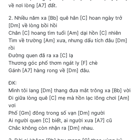
về nơi lòng [A7] đất.
2. Nhiều năm xa [Bb] quê hân [C] hoan ngày trở
[Dm] về lòng bồi hồi
Chân [C] hoang tìm tuổi [Am] dại hồn [C] nhiên
Tìm về trường [Am] xưa, nhưng dấu tích đâu [Dm]
rồi
Đường quen đã ra xa [C] lạ
Thương góc phố thơm ngát ly [F] chè
Gánh [A7] hàng rong về [Dm] đâu.
ĐK:
Mình tôi lang [Dm] thang đưa mắt trông xa [Bb] vời
Đi giữa lòng quê [C] mẹ mà hồn lạc lõng chơi [Am]
vơi
Phố [Gm] đông trong số vạn [Dm] người
Ai người quen [C] biết, ai người xưa [A7] cũ
Chắc không còn nhận ra [Dm] nhau.