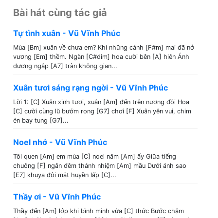
Bài hát cùng tác giả
Tự tình xuân - Vũ Vĩnh Phúc
Mùa [Bm] xuân về chưa em? Khi những cánh [F#m] mai đã nở
vương [Em] thềm. Ngàn [C#dim] hoa cười bên [A] hiên Ánh
dương ngập [A7] tràn không gian...
Xuân tươi sáng rạng ngời - Vũ Vĩnh Phúc
Lời 1: [C] Xuân xinh tươi, xuân [Am] đến trên nương đồi Hoa
[C] cười cùng lũ bướm rong [G7] chơi [F] Xuân yên vui, chim
én bay tung [G7]...
Noel nhớ - Vũ Vĩnh Phúc
Tôi quen [Am] em mùa [C] noel năm [Am] ấy Giữa tiếng
chuông [F] ngân đêm thánh nhiệm [Am] mầu Dưới ánh sao
[E7] khuya đôi mắt huyền lấp [C]...
Thầy ơi - Vũ Vĩnh Phúc
Thầy đến [Am] lớp khi bình minh vừa [C] thức Bước chậm