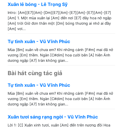
Xuân lẻ bóng - Lê Trọng Sỹ
Intro: [Am][E7][Am]-[Dm][E7][Am]-[E7][Am]-[E7][Am]-[E7]
[Am] 1. Một mùa xuân lại [Am] đến nơi [E7] đây hoa nở ngập
[Am] trời Giờ đơn thân một [Dm] bóng thương ai nhớ ai đầy
[Am] vơi...
Tự tình xuân - Vũ Vĩnh Phúc
Mùa [Bm] xuân về chưa em? Khi những cánh [F#m] mai đã nở
vương [Em] thềm. Ngàn [C#dim] hoa cười bên [A] hiên Ánh
dương ngập [A7] tràn không gian...
Bài hát cùng tác giả
Tự tình xuân - Vũ Vĩnh Phúc
Mùa [Bm] xuân về chưa em? Khi những cánh [F#m] mai đã nở
vương [Em] thềm. Ngàn [C#dim] hoa cười bên [A] hiên Ánh
dương ngập [A7] tràn không gian...
Xuân tươi sáng rạng ngời - Vũ Vĩnh Phúc
Lời 1: [C] Xuân xinh tươi, xuân [Am] đến trên nương đồi Hoa