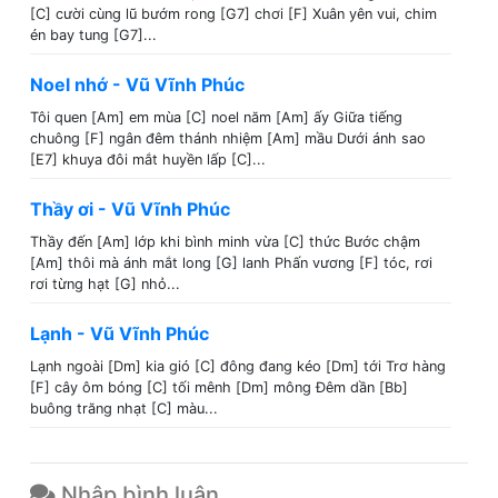
[C] cười cùng lũ bướm rong [G7] chơi [F] Xuân yên vui, chim
én bay tung [G7]...
Noel nhớ - Vũ Vĩnh Phúc
Tôi quen [Am] em mùa [C] noel năm [Am] ấy Giữa tiếng
chuông [F] ngân đêm thánh nhiệm [Am] mầu Dưới ánh sao
[E7] khuya đôi mắt huyền lấp [C]...
Thầy ơi - Vũ Vĩnh Phúc
Thầy đến [Am] lớp khi bình minh vừa [C] thức Bước chậm
[Am] thôi mà ánh mắt long [G] lanh Phấn vương [F] tóc, rơi
rơi từng hạt [G] nhỏ...
Lạnh - Vũ Vĩnh Phúc
Lạnh ngoài [Dm] kia gió [C] đông đang kéo [Dm] tới Trơ hàng
[F] cây ôm bóng [C] tối mênh [Dm] mông Đêm dần [Bb]
buông trăng nhạt [C] màu...
Nhập bình luận