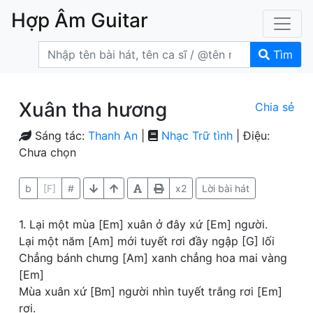
Hợp Âm Guitar
Tìm
Xuân tha hương
Chia sẻ
Sáng tác:
Thanh An
|
Nhạc Trữ tình
| Điệu:
Chưa chọn
b
[F]
#
x2
Lời bài hát
1. Lại một mùa [Em] xuân ở đây xứ [Em] người.
Lại một năm [Am] mới tuyết rơi đầy ngập [G] lối
Chẳng bánh chưng [Am] xanh chẳng hoa mai vàng
[Em]
Mùa xuân xứ [Bm] người nhìn tuyết trắng rơi [Em]
rơi.