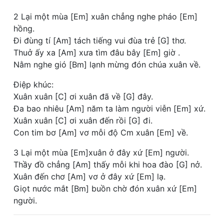
2 Lại một mùa [Em] xuân chẳng nghe pháo [Em]
hồng.
Đi đùng tí [Am] tách tiếng vui đùa trẻ [G] thơ.
Thuở ấy xa [Am] xưa tìm đâu bây [Em] giờ .
Nằm nghe gió [Bm] lạnh mừng đón chúa xuân về.
Điệp khúc:
Xuân xuân [C] ơi xuân đã về [G] đây.
Đa bao nhiêu [Am] năm ta làm người viễn [Em] xứ.
Xuân xuân [C] ơi xuân đến rồi [G] đi.
Con tim bơ [Am] vơ mỗi độ Cm xuân [Em] về.
3 Lại một mùa [Em]xuân ở đây xứ [Em] người.
Thầy đồ chẳng [Am] thấy mỗi khi hoa đào [G] nở.
Xuân đến chơ [Am] vơ ở đây xứ [Em] lạ.
Giọt nước mắt [Bm] buồn chờ đón xuân xứ [Em]
người.