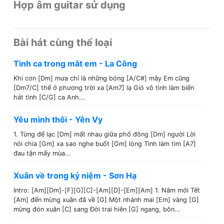
Hợp âm guitar sử dụng
Bài hát cùng thể loại
Tình ca trong mắt em - La Công
Khi cơn [Dm] mưa chỉ là những bóng [A/C#] mây Em cũng
[Dm7/C] thế ở phương trời xa [Am7] lạ Gió vô tình làm biển
hát tình [C/G] ca Anh...
Yêu mình thôi - Yên Vy
1. Từng để lạc [Dm] mất nhau giữa phố đông [Dm] người Lời
nói chia [Gm] xa sao nghe buốt [Gm] lòng Tình làm tim [A7]
đau tận mấy mùa...
Xuân về trong kỷ niệm - Sơn Hạ
Intro: [Am][Dm]-[F][G][C]-[Am][D]-[Em][Am] 1. Năm mới Tết
[Am] đến mừng xuân đã về [G] Một nhánh mai [Em] vàng [G]
mừng đón xuân [C] sang Đời trai hiên [G] ngang, bôn...