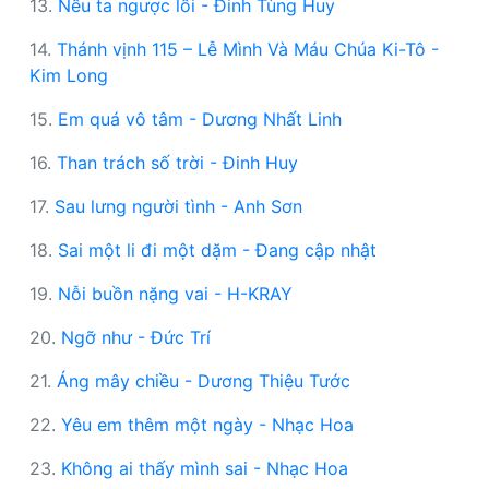
13.
Nếu ta ngược lối - Đinh Tùng Huy
14.
Thánh vịnh 115 – Lễ Mình Và Máu Chúa Ki-Tô -
Kim Long
15.
Em quá vô tâm - Dương Nhất Linh
16.
Than trách số trời - Đinh Huy
17.
Sau lưng người tình - Anh Sơn
18.
Sai một li đi một dặm - Đang cập nhật
19.
Nỗi buồn nặng vai - H-KRAY
20.
Ngỡ như - Đức Trí
21.
Áng mây chiều - Dương Thiệu Tước
22.
Yêu em thêm một ngày - Nhạc Hoa
23.
Không ai thấy mình sai - Nhạc Hoa