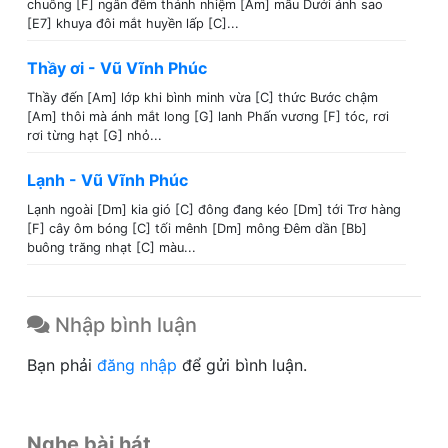
chuông [F] ngân đêm thánh nhiệm [Am] mầu Dưới ánh sao
[E7] khuya đôi mắt huyền lấp [C]...
Thầy ơi - Vũ Vĩnh Phúc
Thầy đến [Am] lớp khi bình minh vừa [C] thức Bước chậm
[Am] thôi mà ánh mắt long [G] lanh Phấn vương [F] tóc, rơi
rơi từng hạt [G] nhỏ...
Lạnh - Vũ Vĩnh Phúc
Lạnh ngoài [Dm] kia gió [C] đông đang kéo [Dm] tới Trơ hàng
[F] cây ôm bóng [C] tối mênh [Dm] mông Đêm dần [Bb]
buông trăng nhạt [C] màu...
Nhập bình luận
Bạn phải
đăng nhập
để gửi bình luận.
Nghe bài hát