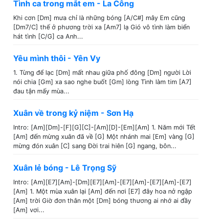
Tình ca trong mắt em - La Công
Khi cơn [Dm] mưa chỉ là những bóng [A/C#] mây Em cũng
[Dm7/C] thế ở phương trời xa [Am7] lạ Gió vô tình làm biển
hát tình [C/G] ca Anh...
Yêu mình thôi - Yên Vy
1. Từng để lạc [Dm] mất nhau giữa phố đông [Dm] người Lời
nói chia [Gm] xa sao nghe buốt [Gm] lòng Tình làm tim [A7]
đau tận mấy mùa...
Xuân về trong kỷ niệm - Sơn Hạ
Intro: [Am][Dm]-[F][G][C]-[Am][D]-[Em][Am] 1. Năm mới Tết
[Am] đến mừng xuân đã về [G] Một nhánh mai [Em] vàng [G]
mừng đón xuân [C] sang Đời trai hiên [G] ngang, bôn...
Xuân lẻ bóng - Lê Trọng Sỹ
Intro: [Am][E7][Am]-[Dm][E7][Am]-[E7][Am]-[E7][Am]-[E7]
[Am] 1. Một mùa xuân lại [Am] đến nơi [E7] đây hoa nở ngập
[Am] trời Giờ đơn thân một [Dm] bóng thương ai nhớ ai đầy
[Am] vơi...