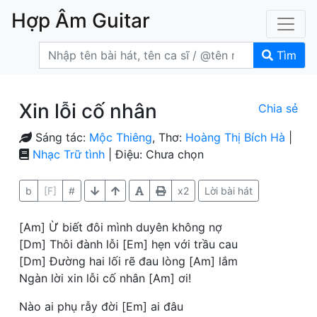
Hợp Âm Guitar
Tìm
Xin lỗi cố nhân
Chia sẻ
Sáng tác:
Mộc Thiêng
, Thơ:
Hoàng Thị Bích Hà
|
Nhạc Trữ tình
| Điệu: Chưa chọn
b
[F]
#
x2
Lời bài hát
[Am] Ừ biết đôi mình duyên không nợ
[Dm] Thôi đành lỗi [Em] hẹn với trầu cau
[Dm] Đường hai lối rẽ đau lòng [Am] lắm
Ngàn lời xin lỗi cố nhân [Am] ơi!
Nào ai phụ rẫy đời [Em] ai đâu