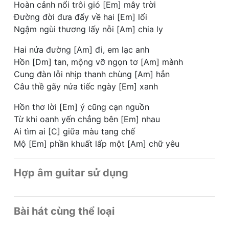
Hoàn cảnh nổi trôi gió [Em] mây trời
Đường đời đưa đẩy về hai [Em] lối
Ngậm ngùi thương lấy nỗi [Am] chia ly
Hai nửa đường [Am] đi, em lạc anh
Hồn [Dm] tan, mộng vỡ ngọn tơ [Am] mành
Cung đàn lỗi nhịp thanh chùng [Am] hẳn
Câu thề gãy nửa tiếc ngày [Em] xanh
Hồn thơ lời [Em] ý cũng cạn nguồn
Từ khi oanh yến chẳng bên [Em] nhau
Ai tìm ai [C] giữa màu tang chế
Mộ [Em] phần khuất lấp một [Am] chữ yêu
Hợp âm guitar sử dụng
Bài hát cùng thể loại