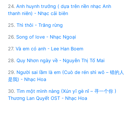
24.
Anh huynh trưởng ( dựa trên nền nhạc Anh
thanh niên) - Nhạc cải biên
25.
Thì thôi - Trăng rừng
26.
Song of love - Nhạc Ngoại
27.
Và em có anh - Lee Han Boem
28.
Quy Nhơn ngày về - Nguyễn Thị Tố Mai
29.
Người sai lầm là em (Cuò de rén shì wǒ – 错的人
是我) - Nhạc Hoa
30.
Tìm một mình nàng (Xún yī gè nǐ – 寻一个你 )
Thương Lan Quyết OST - Nhạc Hoa