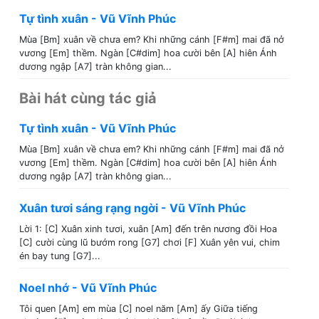
Tự tình xuân - Vũ Vĩnh Phúc
Mùa [Bm] xuân về chưa em? Khi những cánh [F#m] mai đã nở
vương [Em] thềm. Ngàn [C#dim] hoa cười bên [A] hiên Ánh
dương ngập [A7] tràn không gian...
Bài hát cùng tác giả
Tự tình xuân - Vũ Vĩnh Phúc
Mùa [Bm] xuân về chưa em? Khi những cánh [F#m] mai đã nở
vương [Em] thềm. Ngàn [C#dim] hoa cười bên [A] hiên Ánh
dương ngập [A7] tràn không gian...
Xuân tươi sáng rạng ngời - Vũ Vĩnh Phúc
Lời 1: [C] Xuân xinh tươi, xuân [Am] đến trên nương đồi Hoa
[C] cười cùng lũ bướm rong [G7] chơi [F] Xuân yên vui, chim
én bay tung [G7]...
Noel nhớ - Vũ Vĩnh Phúc
Tôi quen [Am] em mùa [C] noel năm [Am] ấy Giữa tiếng