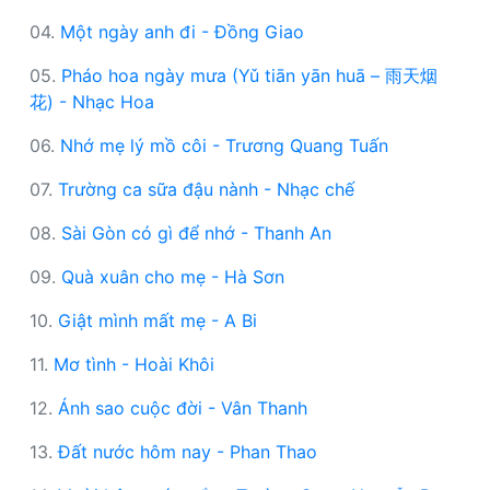
04.
Một ngày anh đi - Đồng Giao
05.
Pháo hoa ngày mưa (Yǔ tiān yān huā – 雨天烟
花) - Nhạc Hoa
06.
Nhớ mẹ lý mồ côi - Trương Quang Tuấn
07.
Trường ca sữa đậu nành - Nhạc chế
08.
Sài Gòn có gì để nhớ - Thanh An
09.
Quà xuân cho mẹ - Hà Sơn
10.
Giật mình mất mẹ - A Bi
11.
Mơ tình - Hoài Khôi
12.
Ánh sao cuộc đời - Vân Thanh
13.
Đất nước hôm nay - Phan Thao