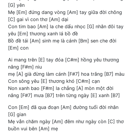
[G] yên
Mẹ [Em] đứng dang vòng [Am] tay giữa đời chông
[C] gai vì con thơ [Am] dại
Con tim bao [Am] la che dấu nhọc [G] nhằn đôi tay
yêu [Em] thương xanh lá bồ đề
Bồ đề tái [Am] sinh mẹ là cánh [Bm] sen che đời
[Em] con
Ai mang trên [E] tay đóa [C#m] hồng yêu thương
nâng [F#m] niu
mẹ [A] già đừng làm cánh [F#7] hoa trắng [B7] màu
Con sông yêu [E] thương khó [C#m] cạn
Non xanh bao [F#m] la chẳng [A] mòn một đời
nắng [F#7] mưa [B7] trên từng ngày [E] xanh [B7]
Con [Em] đã qua đoạn [Am] đường tuổi đời nhân
[G] gian
Mẹ vẫn chăm ngày [Am] đêm như ngày còn [C] thơ
buồn vui bên [Am] mẹ