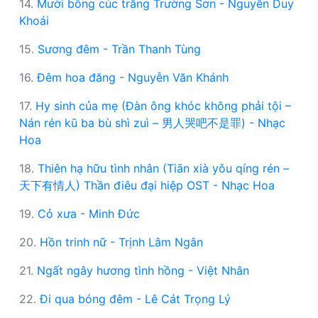
14.
Mười bông cúc trắng Trường Sơn - Nguyễn Duy
Khoái
15.
Sương đêm - Trần Thanh Tùng
16.
Đêm hoa đăng - Nguyễn Văn Khánh
17.
Hy sinh của mẹ (Đàn ông khóc không phải tội –
Nán rén kū ba bù shì zuì – 男人哭吧不是罪) - Nhạc
Hoa
18.
Thiên hạ hữu tình nhân (Tiān xià yǒu qíng rén –
天下有情人) Thần điêu đại hiệp OST - Nhạc Hoa
19.
Cỏ xưa - Minh Đức
20.
Hồn trinh nữ - Trịnh Lâm Ngân
21.
Ngất ngây hương tình hồng - Việt Nhân
22.
Đi qua bóng đêm - Lê Cát Trọng Lý