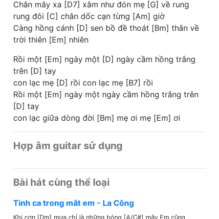
Chân mây xa [D7] xăm như đón mẹ [G] về rung
rung đôi [C] chân dốc cạn từng [Am] giờ
Càng hồng cánh [D] sen bồ đề thoát [Bm] thân về
trời thiên [Em] nhiên
Rồi một [Em] ngày một [D] ngày cầm hồng trắng
trên [D] tay
con lạc mẹ [D] rồi con lạc mẹ [B7] rồi
Rồi một [Em] ngày một ngày cầm hồng trắng trên
[D] tay
con lạc giữa dòng đời [Bm] mẹ ơi mẹ [Em] ơi
Hợp âm guitar sử dụng
Bài hát cùng thể loại
Tình ca trong mắt em - La Công
Khi cơn [Dm] mưa chỉ là những bóng [A/C#] mây Em cũng