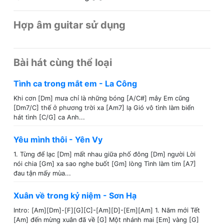
Hợp âm guitar sử dụng
Bài hát cùng thể loại
Tình ca trong mắt em - La Công
Khi cơn [Dm] mưa chỉ là những bóng [A/C#] mây Em cũng
[Dm7/C] thế ở phương trời xa [Am7] lạ Gió vô tình làm biển
hát tình [C/G] ca Anh...
Yêu mình thôi - Yên Vy
1. Từng để lạc [Dm] mất nhau giữa phố đông [Dm] người Lời
nói chia [Gm] xa sao nghe buốt [Gm] lòng Tình làm tim [A7]
đau tận mấy mùa...
Xuân về trong kỷ niệm - Sơn Hạ
Intro: [Am][Dm]-[F][G][C]-[Am][D]-[Em][Am] 1. Năm mới Tết
[Am] đến mừng xuân đã về [G] Một nhánh mai [Em] vàng [G]