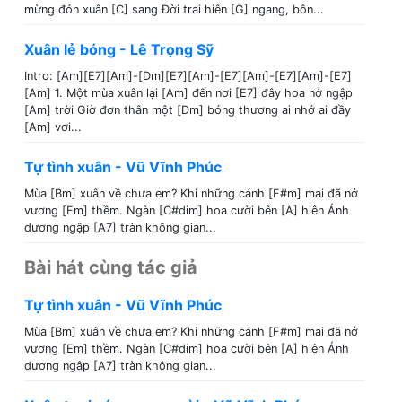
mừng đón xuân [C] sang Đời trai hiên [G] ngang, bôn...
Xuân lẻ bóng - Lê Trọng Sỹ
Intro: [Am][E7][Am]-[Dm][E7][Am]-[E7][Am]-[E7][Am]-[E7]
[Am] 1. Một mùa xuân lại [Am] đến nơi [E7] đây hoa nở ngập
[Am] trời Giờ đơn thân một [Dm] bóng thương ai nhớ ai đầy
[Am] vơi...
Tự tình xuân - Vũ Vĩnh Phúc
Mùa [Bm] xuân về chưa em? Khi những cánh [F#m] mai đã nở
vương [Em] thềm. Ngàn [C#dim] hoa cười bên [A] hiên Ánh
dương ngập [A7] tràn không gian...
Bài hát cùng tác giả
Tự tình xuân - Vũ Vĩnh Phúc
Mùa [Bm] xuân về chưa em? Khi những cánh [F#m] mai đã nở
vương [Em] thềm. Ngàn [C#dim] hoa cười bên [A] hiên Ánh
dương ngập [A7] tràn không gian...