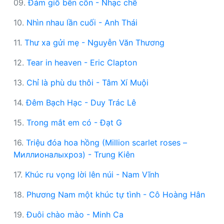
09.
Đám giỗ bên cồn - Nhạc chế
10.
Nhìn nhau lần cuối - Anh Thái
11.
Thư xa gửi mẹ - Nguyễn Văn Thương
12.
Tear in heaven - Eric Clapton
13.
Chỉ là phù du thôi - Tâm Xí Muội
14.
Đêm Bạch Hạc - Duy Trác Lê
15.
Trong mắt em có - Đạt G
16.
Triệu đóa hoa hồng (Million scarlet roses –
Миллионалыхроз) - Trung Kiên
17.
Khúc ru vọng lời lên núi - Nam Vĩnh
18.
Phương Nam một khúc tự tình - Cô Hoàng Hân
19.
Đuôi chào mào - Minh Ca