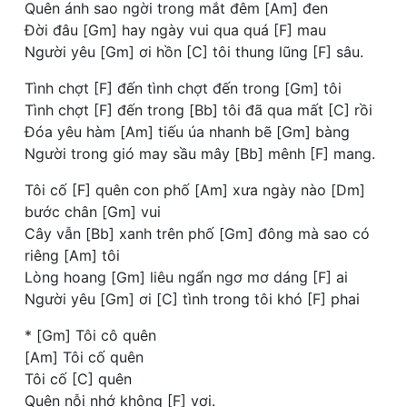
Quên ánh sao ngời trong mắt đêm [Am] đen
Đời đâu [Gm] hay ngày vui qua quá [F] mau
Người yêu [Gm] ơi hồn [C] tôi thung lũng [F] sâu.
Tình chợt [F] đến tình chợt đến trong [Gm] tôi
Tình chợt [F] đến trong [Bb] tôi đã qua mất [C] rồi
Đóa yêu hàm [Am] tiếu úa nhanh bẽ [Gm] bàng
Người trong gió may sầu mây [Bb] mênh [F] mang.
Tôi cố [F] quên con phố [Am] xưa ngày nào [Dm]
bước chân [Gm] vui
Cây vẫn [Bb] xanh trên phố [Gm] đông mà sao có
riêng [Am] tôi
Lòng hoang [Gm] liêu ngẩn ngơ mơ dáng [F] ai
Người yêu [Gm] ơi [C] tình trong tôi khó [F] phai
* [Gm] Tôi cô quên
[Am] Tôi cố quên
Tôi cố [C] quên
Quên nỗi nhớ không [F] vơi.