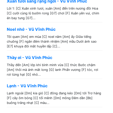
Xuân tươi sáng rạng ngời - Vũ Vĩnh Phúc
Lời 1: [C] Xuân xinh tươi, xuân [Am] đến trên nương đồi Hoa
[C] cười cùng lũ bướm rong [G7] chơi [F] Xuân yên vui, chim
én bay tung [G7]...
Noel nhớ - Vũ Vĩnh Phúc
Tôi quen [Am] em mùa [C] noel năm [Am] ấy Giữa tiếng
chuông [F] ngân đêm thánh nhiệm [Am] mầu Dưới ánh sao
[E7] khuya đôi mắt huyền lấp [C]...
Thầy ơi - Vũ Vĩnh Phúc
Thầy đến [Am] lớp khi bình minh vừa [C] thức Bước chậm
[Am] thôi mà ánh mắt long [G] lanh Phấn vương [F] tóc, rơi
rơi từng hạt [G] nhỏ...
Lạnh - Vũ Vĩnh Phúc
Lạnh ngoài [Dm] kia gió [C] đông đang kéo [Dm] tới Trơ hàng
[F] cây ôm bóng [C] tối mênh [Dm] mông Đêm dần [Bb]
buông trăng nhạt [C] màu...