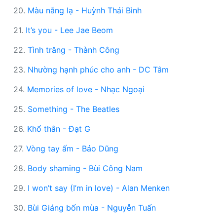
20.
Màu nắng lạ - Huỳnh Thái Bình
21.
It’s you - Lee Jae Beom
22.
Tình trăng - Thành Công
23.
Nhường hạnh phúc cho anh - DC Tâm
24.
Memories of love - Nhạc Ngoại
25.
Something - The Beatles
26.
Khổ thân - Đạt G
27.
Vòng tay ấm - Bảo Dũng
28.
Body shaming - Bùi Công Nam
29.
I won’t say (I’m in love) - Alan Menken
30.
Bùi Giáng bốn mùa - Nguyễn Tuấn