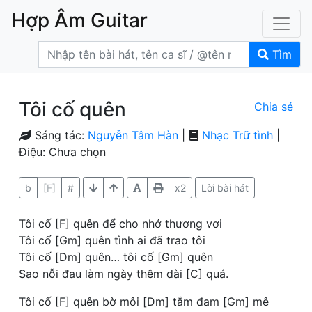
Hợp Âm Guitar
Tìm
Tôi cố quên
Chia sẻ
Sáng tác:
Nguyễn Tâm Hàn
|
Nhạc Trữ tình
|
Điệu: Chưa chọn
b
[F]
#
x2
Lời bài hát
Tôi cố [F] quên để cho nhớ thương vơi
Tôi cố [Gm] quên tình ai đã trao tôi
Tôi cố [Dm] quên… tôi cố [Gm] quên
Sao nỗi đau làm ngày thêm dài [C] quá.
Tôi cố [F] quên bờ môi [Dm] tắm đam [Gm] mê