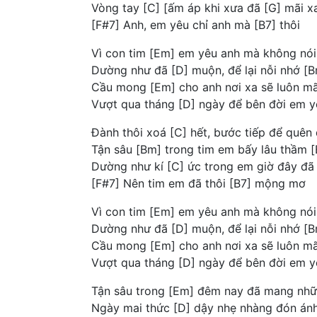
Vòng tay [C] [ấm áp khi xưa đã [G] mãi xa
[F#7] Anh, em yêu chỉ anh mà [B7] thôi
Vì con tim [Em] em yêu anh mà không nói 
Dường như đã [D] muộn, để lại nỗi nhớ [B
Cầu mong [Em] cho anh nơi xa sẽ luôn mã
Vượt qua tháng [D] ngày để bên đời em y
Đành thôi xoá [C] hết, bước tiếp để quên 
Tận sâu [Bm] trong tim em bấy lâu thầm [
Dường như kí [C] ức trong em giờ đây đã
[F#7] Nên tim em đã thôi [B7] mộng mơ
Vì con tim [Em] em yêu anh mà không nói 
Dường như đã [D] muộn, để lại nỗi nhớ [B
Cầu mong [Em] cho anh nơi xa sẽ luôn mã
Vượt qua tháng [D] ngày để bên đời em y
Tận sâu trong [Em] đêm nay đã mang nhữ
Ngày mai thức [D] dậy nhẹ nhàng đón ánh