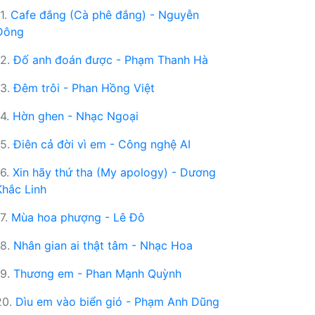
11.
Cafe đắng (Cà phê đắng) - Nguyễn
Đông
12.
Đố anh đoán được - Phạm Thanh Hà
13.
Đêm trôi - Phan Hồng Việt
14.
Hờn ghen - Nhạc Ngoại
15.
Điên cả đời vì em - Công nghệ AI
16.
Xin hãy thứ tha (My apology) - Dương
Khắc Linh
17.
Mùa hoa phượng - Lê Đô
18.
Nhân gian ai thật tâm - Nhạc Hoa
19.
Thương em - Phan Mạnh Quỳnh
20.
Dìu em vào biển gió - Phạm Anh Dũng