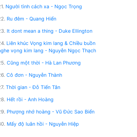
21.
Người tình cách xa - Ngọc Trọng
22.
Ru đêm - Quang Hiển
23.
It dont mean a thing - Duke Ellington
24.
Liên khúc Vọng kim lang & Chiều buồn
nghe vọng kim lang - Nguyễn Ngọc Thạch
25.
Cũng một thời - Hà Lan Phương
26.
Cô đơn - Nguyễn Thành
27.
Thời gian - Đỗ Tiến Tân
28.
Hết rồi - Anh Hoàng
29.
Phượng nhớ hoàng - Vũ Đức Sao Biển
30.
Mấy độ luân hồi - Nguyễn Hiệp