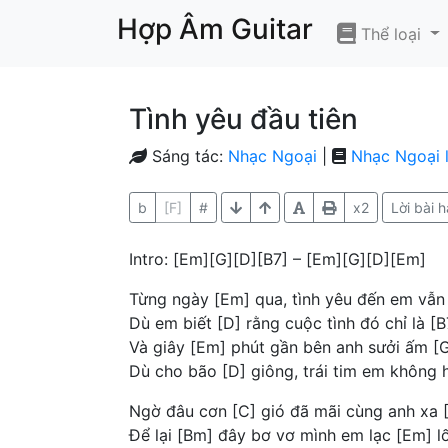
Hợp Âm Guitar
Thể loại
Tình yêu đầu tiên
Sáng tác:
Nhạc Ngoại
|
Nhạc Ngoại l
b
[F]
#
x2
Lời bài h
Intro: [Em][G][D][B7] – [Em][G][D][Em]
Từng ngày [Em] qua, tình yêu đến em vẫ
Dù em biết [D] rằng cuộc tình đó chỉ là [
Và giây [Em] phút gần bên anh sưởi ấm [G]
Dù cho bão [D] giông, trái tim em không 
Ngờ đâu cơn [C] gió đã mãi cùng anh xa [
Để lại [Bm] đây bơ vơ mình em lạc [Em] lố