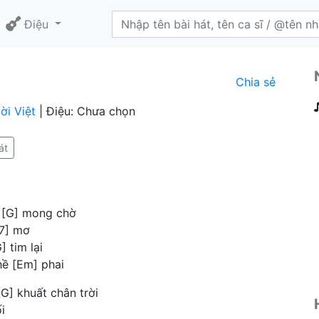
Điệu
Chia sẻ
ời Việt
| Điệu: Chưa chọn
át
n [G] mong chờ
B7] mơ
 tim lại
hề [Em] phai
G] khuất chân trời
i