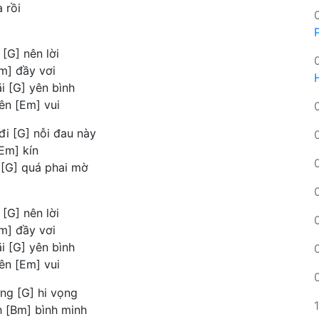
 rồi
P
[G] nên lời
m] đầy vơi
i [G] yên bình
ên [Em] vui
đi [G] nỗi đau này
Em] kín
 [G] quá phai mờ
[G] nên lời
m] đầy vơi
i [G] yên bình
ên [Em] vui
ng [G] hi vọng
 [Bm] bình minh