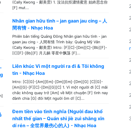
m
(Cally Kwong - 鄺美雲) 1. 沒法抗拒濃情蜜意 始終思念你
[F] mut...
Nhân gian hữu tình – jan gaan jau cing – 人
間有情 - Nhạc Hoa
Phiên bản tiếng Quảng Đông Nhân gian hữu tình - jan
gaan jau cing - 人間有情 Trình bày: Quảng Mỹ Vân
(Cally Kwong - 鄺美雲) Intro: [F][C]-[Dm][C]-[Bb][F]-
[C][F]-[Bb][F] 月儿躺 零星中飘荡 [F]...
Liên khúc Vì một người ra đi & Tôi không
–
tin - Nhạc Hoa
ng
Intro: [C][G]-[Am][Em]-[Dm][Em]-[Dm][G] [C][G]-
[Am][G]-[F][C]-[Dm][G][C] 1. Vì một người đi [C] mãi
chắc không quay trở [Am] về Một chuyện [F] tình nay
m]
đành chia [G] đôi Một người ôm dĩ [C]...
Đem tiền vào tình nghĩa (Người đau khổ
鸟
nhất thế gian – Quán shì jiè zuì shāng xīn
dí rén – 全世界最伤心的人) - Nhạc Hoa