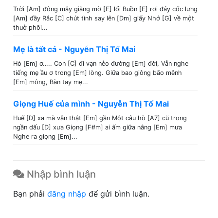
Trời [Am] đông mây giăng mờ [E] lối Buồn [E] rơi đáy cốc lưng
[Am] đầy Rắc [C] chút tình say lên [Dm] giấy Nhớ [G] về một
thuở phôi...
Mẹ là tất cả - Nguyễn Thị Tố Mai
Hò [Em] ơ….. Con [C] đi vạn nẻo đường [Em] đời, Vẫn nghe
tiếng mẹ ầu ơ trong [Em] lòng. Giữa bao giông bão mênh
[Em] mông, Bàn tay mẹ...
Giọng Huế của mình - Nguyễn Thị Tố Mai
Huế [D] xa mà vẫn thật [Em] gần Một câu hò [A7] cũ trong
ngần dấu [D] xưa Giọng [F#m] ai ấm giữa nắng [Em] mưa
Nghe ra giọng [Em]...
Nhập bình luận
Bạn phải
đăng nhập
để gửi bình luận.