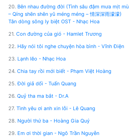
20.
Bên nhau đường đời (Tình sâu đậm mưa mịt mù
– Qíng shēn shēn yǔ méng méng – 情深深雨濛濛)
Tân dòng sông ly biệt OST - Nhạc Hoa
21.
Con đường của gió - Hamlet Trương
22.
Hãy nói tôi nghe chuyện hòa bình - Vĩnh Điện
23.
Lạnh lẽo - Nhạc Hoa
24.
Chia tay rồi mới biết - Phạm Việt Hoàng
25.
Đời giả dối - Tuấn Quang
26.
Quỷ tha ma bắt - Dr.A
27.
Tình yêu ơi anh xin lỗi - Lê Quang
28.
Người thứ ba - Hoàng Gia Quý
29.
Em ơi thời gian - Ngô Trần Nguyễn