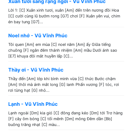
Xuân tươi sáng rạng ngời - Vũ Vĩnh Phúc
Lời 1: [C] Xuân xinh tươi, xuân [Am] đến trên nương đồi Hoa
[C] cười cùng lũ bướm rong [G7] chơi [F] Xuân yên vui, chim
én bay tung [G7]...
Noel nhớ - Vũ Vĩnh Phúc
Tôi quen [Am] em mùa [C] noel năm [Am] ấy Giữa tiếng
chuông [F] ngân đêm thánh nhiệm [Am] mầu Dưới ánh sao
[E7] khuya đôi mắt huyền lấp [C]...
Thầy ơi - Vũ Vĩnh Phúc
Thầy đến [Am] lớp khi bình minh vừa [C] thức Bước chậm
[Am] thôi mà ánh mắt long [G] lanh Phấn vương [F] tóc, rơi
rơi từng hạt [G] nhỏ...
Lạnh - Vũ Vĩnh Phúc
Lạnh ngoài [Dm] kia gió [C] đông đang kéo [Dm] tới Trơ hàng
[F] cây ôm bóng [C] tối mênh [Dm] mông Đêm dần [Bb]
buông trăng nhạt [C] màu...