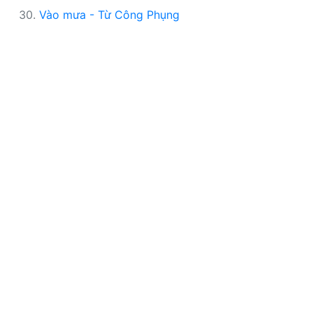
30.
Vào mưa - Từ Công Phụng