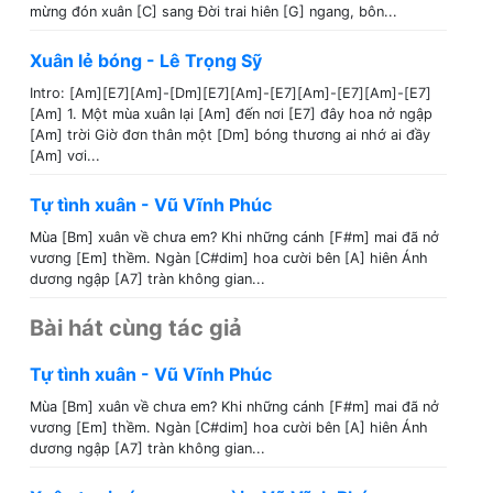
mừng đón xuân [C] sang Đời trai hiên [G] ngang, bôn...
Xuân lẻ bóng - Lê Trọng Sỹ
Intro: [Am][E7][Am]-[Dm][E7][Am]-[E7][Am]-[E7][Am]-[E7]
[Am] 1. Một mùa xuân lại [Am] đến nơi [E7] đây hoa nở ngập
[Am] trời Giờ đơn thân một [Dm] bóng thương ai nhớ ai đầy
[Am] vơi...
Tự tình xuân - Vũ Vĩnh Phúc
Mùa [Bm] xuân về chưa em? Khi những cánh [F#m] mai đã nở
vương [Em] thềm. Ngàn [C#dim] hoa cười bên [A] hiên Ánh
dương ngập [A7] tràn không gian...
Bài hát cùng tác giả
Tự tình xuân - Vũ Vĩnh Phúc
Mùa [Bm] xuân về chưa em? Khi những cánh [F#m] mai đã nở
vương [Em] thềm. Ngàn [C#dim] hoa cười bên [A] hiên Ánh
dương ngập [A7] tràn không gian...