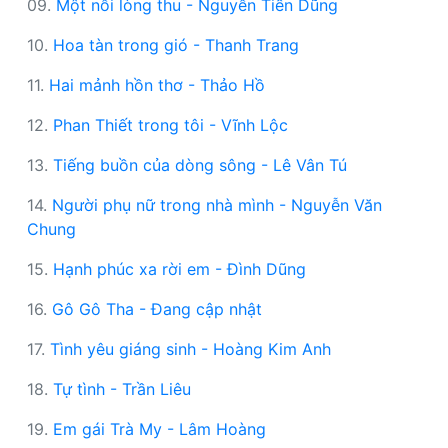
09.
Một nỗi lòng thu - Nguyễn Tiến Dũng
10.
Hoa tàn trong gió - Thanh Trang
11.
Hai mảnh hồn thơ - Thảo Hồ
12.
Phan Thiết trong tôi - Vĩnh Lộc
13.
Tiếng buồn của dòng sông - Lê Vân Tú
14.
Người phụ nữ trong nhà mình - Nguyễn Văn
Chung
15.
Hạnh phúc xa rời em - Đình Dũng
16.
Gô Gô Tha - Đang cập nhật
17.
Tình yêu giáng sinh - Hoàng Kim Anh
18.
Tự tình - Trần Liêu
19.
Em gái Trà My - Lâm Hoàng