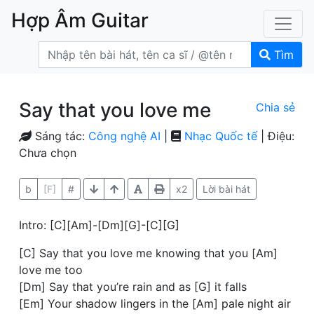
Hợp Âm Guitar
Tìm
Say that you love me
Chia sẻ
Sáng tác:
Công nghệ AI
|
Nhạc Quốc tế
| Điệu:
Chưa chọn
b
[F]
#
x2
Lời bài hát
Intro: [C][Am]-[Dm][G]-[C][G]
[C] Say that you love me knowing that you [Am]
love me too
[Dm] Say that you’re rain and as [G] it falls
[Em] Your shadow lingers in the [Am] pale night air