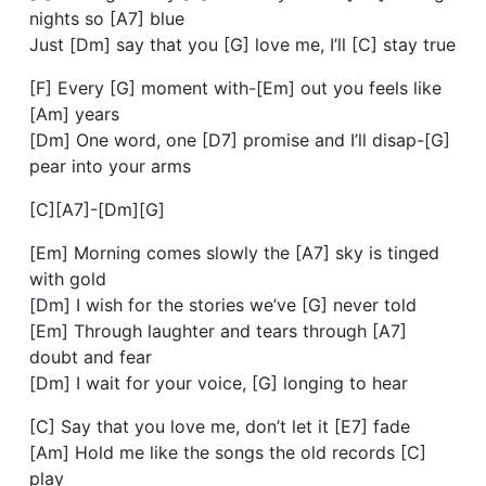
nights so [A7] blue
Just [Dm] say that you [G] love me, I’ll [C] stay true
[F] Every [G] moment with-[Em] out you feels like
[Am] years
[Dm] One word, one [D7] promise and I’ll disap-[G]
pear into your arms
[C][A7]-[Dm][G]
[Em] Morning comes slowly the [A7] sky is tinged
with gold
[Dm] I wish for the stories we’ve [G] never told
[Em] Through laughter and tears through [A7]
doubt and fear
[Dm] I wait for your voice, [G] longing to hear
[C] Say that you love me, don’t let it [E7] fade
[Am] Hold me like the songs the old records [C]
play