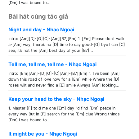
[Dm] I was bound to...
Bài hát cùng tác giả
Night and day - Nhạc Ngoại
Intro: [Am][D]-[G][C]-[Am][B7][Em] 1. [Em] Please don’t walk
a-[Am] way, there’s no [D] time to say good-[G] bye I can [C]
see, it’s not the [Am] best day of your [B7]...
Tell me, tell me, tell me - Nhạc Ngoại
Intro: [Em][Am]-[D][G]-[C][Am]-[B7][Em] 1. I've been [Am]
down this road of love now for a [Em] while Where the [D]
roses wilt and never find a [E] smile Always [Am] looking...
Keep your head to the sky - Nhạc Ngoại
1. Master [F] told me one [Em] day I'd find [Dm] peace in
every way But in [F] search for the [Em] clue Wrong things
[Dm] I was bound to...
It might be you - Nhạc Ngoại