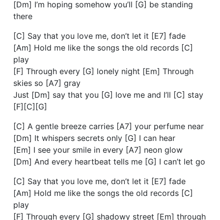
[Dm] I’m hoping somehow you’ll [G] be standing
there
[C] Say that you love me, don’t let it [E7] fade
[Am] Hold me like the songs the old records [C]
play
[F] Through every [G] lonely night [Em] Through
skies so [A7] gray
Just [Dm] say that you [G] love me and I’ll [C] stay
[F][C][G]
[C] A gentle breeze carries [A7] your perfume near
[Dm] It whispers secrets only [G] I can hear
[Em] I see your smile in every [A7] neon glow
[Dm] And every heartbeat tells me [G] I can’t let go
[C] Say that you love me, don’t let it [E7] fade
[Am] Hold me like the songs the old records [C]
play
[F] Through every [G] shadowy street [Em] through