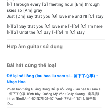
[F] Through every [G] fleeting hour [Em] through
skies so [Am] gray
Just [Dm] say that you [G] love me and I’ll [C] stay
[F][G] Say that you [C] love me [F][G] [C] I’m here
[F][G] Until the [C] day [F][G] I’ll [C] stay
Hợp âm guitar sử dụng
Bài hát cùng thể loại
Để lại nỗi lòng (lau haa liu sam si – 留下了心事) -
Nhạc Hoa
Phiên bản tiếng Quảng Đông Để lại nỗi lòng - lau haa liu sam si
- 留下了心事 Trình bày: Quảng Mỹ Vân (Cally Kwong - 鄺美雲)
Intro: [Em][Am]-[D][D7][G]-[C][Am]-[F#dim][B7] 1. 情于我
心...