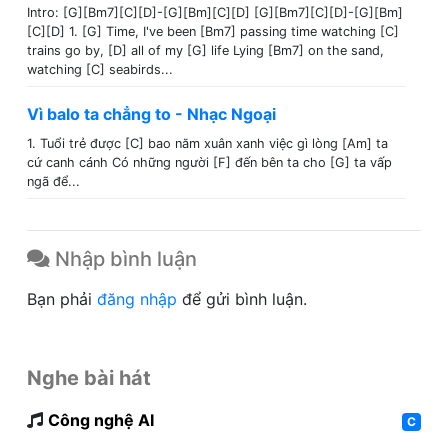
Intro: [G][Bm7][C][D]-[G][Bm][C][D] [G][Bm7][C][D]-[G][Bm]
[C][D] 1. [G] Time, I've been [Bm7] passing time watching [C]
trains go by, [D] all of my [G] life Lying [Bm7] on the sand,
watching [C] seabirds...
Vì balo ta chẳng to - Nhạc Ngoại
1. Tuổi trẻ được [C] bao năm xuân xanh việc gì lòng [Am] ta
cứ canh cánh Có những người [F] đến bên ta cho [G] ta vấp
ngã để...
Nhập bình luận
Bạn phải
đăng nhập
để gửi bình luận.
Nghe bài hát
Công nghệ AI
C