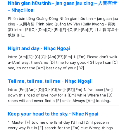
Nhân gian hữu tình – jan gaan jau cing – 人間有情
- Nhạc Hoa
Phiên bản tiếng Quảng Đông Nhân gian hữu tình - jan gaan jau
cing - 人間有情 Trình bày: Quảng Mỹ Vân (Cally Kwong - 鄺美
雲) Intro: [F][C]-[Dm][C]-[Bb][F]-[C][F]-[Bb][F] 月儿躺 零星中
飘荡 [F]...
Night and day - Nhạc Ngoại
Intro: [Am][D]-[G][C]-[Am][B7][Em] 1. [Em] Please don’t walk
a-[Am] way, there’s no [D] time to say good-[G] bye I can [C]
see, it’s not the [Am] best day of your [B7]...
Tell me, tell me, tell me - Nhạc Ngoại
Intro: [Em][Am]-[D][G]-[C][Am]-[B7][Em] 1. I've been [Am]
down this road of love now for a [Em] while Where the [D]
roses wilt and never find a [E] smile Always [Am] looking...
Keep your head to the sky - Nhạc Ngoại
1. Master [F] told me one [Em] day I'd find [Dm] peace in
every way But in [F] search for the [Em] clue Wrong things