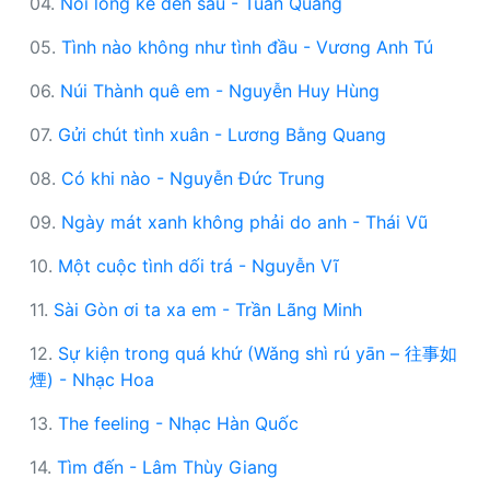
04.
Nỗi lòng kẻ đến sau - Tuấn Quang
05.
Tình nào không như tình đầu - Vương Anh Tú
06.
Núi Thành quê em - Nguyễn Huy Hùng
07.
Gửi chút tình xuân - Lương Bằng Quang
08.
Có khi nào - Nguyễn Đức Trung
09.
Ngày mát xanh không phải do anh - Thái Vũ
10.
Một cuộc tình dối trá - Nguyễn Vĩ
11.
Sài Gòn ơi ta xa em - Trần Lãng Minh
12.
Sự kiện trong quá khứ (Wǎng shì rú yān – 往事如
煙) - Nhạc Hoa
13.
The feeling - Nhạc Hàn Quốc
14.
Tìm đến - Lâm Thùy Giang