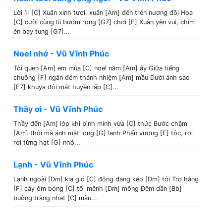
Lời 1: [C] Xuân xinh tươi, xuân [Am] đến trên nương đồi Hoa
[C] cười cùng lũ bướm rong [G7] chơi [F] Xuân yên vui, chim
én bay tung [G7]...
Noel nhớ - Vũ Vĩnh Phúc
Tôi quen [Am] em mùa [C] noel năm [Am] ấy Giữa tiếng
chuông [F] ngân đêm thánh nhiệm [Am] mầu Dưới ánh sao
[E7] khuya đôi mắt huyền lấp [C]...
Thầy ơi - Vũ Vĩnh Phúc
Thầy đến [Am] lớp khi bình minh vừa [C] thức Bước chậm
[Am] thôi mà ánh mắt long [G] lanh Phấn vương [F] tóc, rơi
rơi từng hạt [G] nhỏ...
Lạnh - Vũ Vĩnh Phúc
Lạnh ngoài [Dm] kia gió [C] đông đang kéo [Dm] tới Trơ hàng
[F] cây ôm bóng [C] tối mênh [Dm] mông Đêm dần [Bb]
buông trăng nhạt [C] màu...