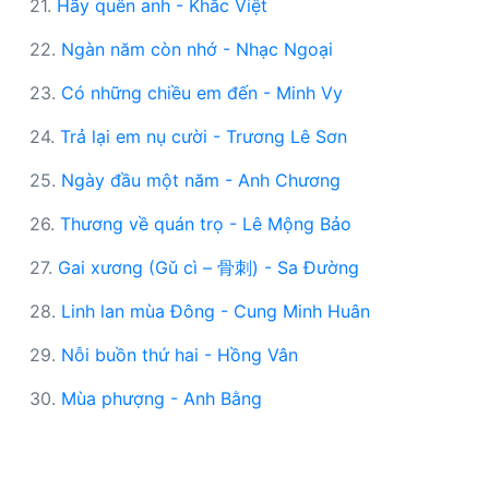
21.
Hãy quên anh - Khắc Việt
22.
Ngàn năm còn nhớ - Nhạc Ngoại
23.
Có những chiều em đến - Minh Vy
24.
Trả lại em nụ cười - Trương Lê Sơn
25.
Ngày đầu một năm - Anh Chương
26.
Thương về quán trọ - Lê Mộng Bảo
27.
Gai xương (Gǔ cì – 骨刺) - Sa Đường
28.
Linh lan mùa Đông - Cung Minh Huân
29.
Nỗi buồn thứ hai - Hồng Vân
30.
Mùa phượng - Anh Bằng