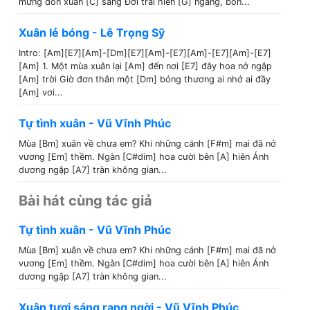
mừng đón xuân [C] sang Đời trai hiên [G] ngang, bôn...
Xuân lẻ bóng - Lê Trọng Sỹ
Intro: [Am][E7][Am]-[Dm][E7][Am]-[E7][Am]-[E7][Am]-[E7]
[Am] 1. Một mùa xuân lại [Am] đến nơi [E7] đây hoa nở ngập
[Am] trời Giờ đơn thân một [Dm] bóng thương ai nhớ ai đầy
[Am] vơi...
Tự tình xuân - Vũ Vĩnh Phúc
Mùa [Bm] xuân về chưa em? Khi những cánh [F#m] mai đã nở
vương [Em] thềm. Ngàn [C#dim] hoa cười bên [A] hiên Ánh
dương ngập [A7] tràn không gian...
Bài hát cùng tác giả
Tự tình xuân - Vũ Vĩnh Phúc
Mùa [Bm] xuân về chưa em? Khi những cánh [F#m] mai đã nở
vương [Em] thềm. Ngàn [C#dim] hoa cười bên [A] hiên Ánh
dương ngập [A7] tràn không gian...
Xuân tươi sáng rạng ngời - Vũ Vĩnh Phúc