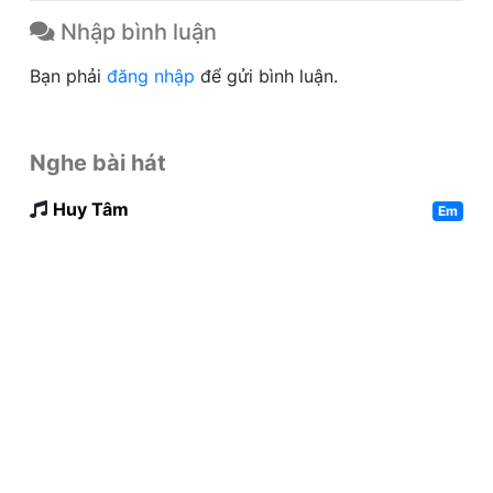
Nhập bình luận
Bạn phải
đăng nhập
để gửi bình luận.
Nghe bài hát
Huy Tâm
Em