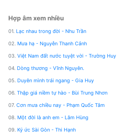
Hợp âm xem nhiều
01.
Lạc nhau trong đời - Nhu Trần
02.
Mưa hạ - Nguyễn Thanh Cảnh
03.
Việt Nam đất nước tuyệt vời - Trường Huy
04.
Dòng thương - Vĩnh Nguyên.
05.
Duyên mình trái ngang - Gia Huy
06.
Thập giá niềm tự hào - Bùi Trung Nhơn
07.
Cơn mưa chiều nay - Phạm Quốc Tâm
08.
Một đời là anh em - Lâm Hùng
09.
Ký ức Sài Gòn - Thi Hạnh