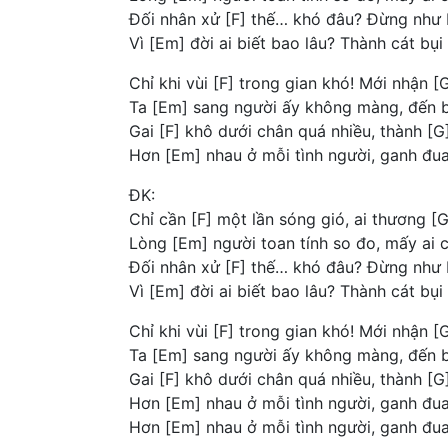
Đối nhân xử [F] thế… khó đâu? Đừng như b
Vì [Em] đời ai biết bao lâu? Thành cát bụ
Chỉ khi vùi [F] trong gian khó! Mới nhận [G
Ta [Em] sang người ấy không màng, đến b
Gai [F] khô dưới chân quá nhiều, thành [
Hơn [Em] nhau ở mỗi tình người, ganh đua
ĐK:
Chỉ cần [F] một lần sóng gió, ai thương [G
Lòng [Em] người toan tính so đo, mấy ai 
Đối nhân xử [F] thế… khó đâu? Đừng như b
Vì [Em] đời ai biết bao lâu? Thành cát bụ
Chỉ khi vùi [F] trong gian khó! Mới nhận [G
Ta [Em] sang người ấy không màng, đến b
Gai [F] khô dưới chân quá nhiều, thành [
Hơn [Em] nhau ở mỗi tình người, ganh đua
Hơn [Em] nhau ở mỗi tình người, ganh đua