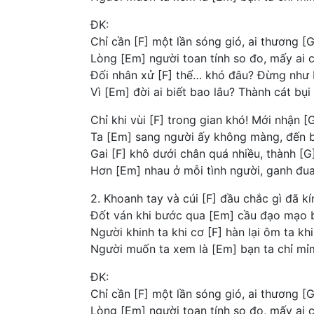
ĐK:
Chỉ cần [F] một lần sóng gió, ai thương [G
Lòng [Em] người toan tính so đo, mấy ai 
Đối nhân xử [F] thế… khó đâu? Đừng như b
Vì [Em] đời ai biết bao lâu? Thành cát bụ
Chỉ khi vùi [F] trong gian khó! Mới nhận [G
Ta [Em] sang người ấy không màng, đến b
Gai [F] khô dưới chân quá nhiều, thành [
Hơn [Em] nhau ở mỗi tình người, ganh đua
2. Khoanh tay và cúi [F] đầu chắc gì đã k
Đốt ván khi bước qua [Em] cầu đạo mạo b
Người khinh ta khi cơ [F] hàn lại ôm ta kh
Người muốn ta xem là [Em] bạn ta chỉ mỉ
ĐK:
Chỉ cần [F] một lần sóng gió, ai thương [G
Lòng [Em] người toan tính so đo, mấy ai 