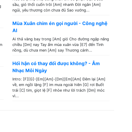
sầu, gió thổi cuốn trôi [Am] nhanh Đời ngắn [Am]
g
ngủi, yêu thương còn chưa đủ Sao vướng...
Mùa Xuân chim én gọi người - Công nghệ
AI
Ai thả vàng bay trong [Am] gió Cho đường ngập nắng
em
chiều [Dm] nay Tay ấm mùa xuân vừa [E7] đến Tình
nồng, dù chưa men [Am] say Thương cánh...
Hối hận có thay đổi được không? - Âm
Nhạc Mỗi Ngày
Intro: [F][G]-[Em][Am]-[Dm][Em][Am] Đêm lại [Am]
về, em ngồi lặng [F] im mưa ngoài hiên [G] rơi Buốt
trái [C] tim, giọt lệ [F] nhòe như lời trách [Dm] móc
vì...