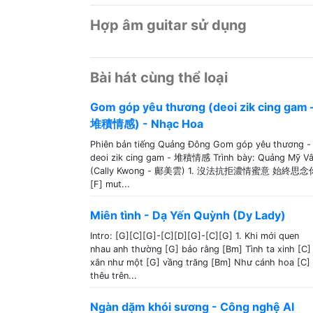
Hợp âm guitar sử dụng
Bài hát cùng thể loại
Gom góp yêu thương (deoi zik cing gam 
堆積情感) - Nhạc Hoa
Phiên bản tiếng Quảng Đông Gom góp yêu thương -
deoi zik cing gam - 堆積情感 Trình bày: Quảng Mỹ V
(Cally Kwong - 鄺美雲) 1. 沒法抗拒濃情蜜意 始終思念
[F] mut...
Miên tình - Dạ Yến Quỳnh (Dy Lady)
Intro: [G][C][G]-[C][D][G]-[C][G] 1. Khi mới quen
nhau anh thường [G] bảo rằng [Bm] Tình ta xinh [C]
xắn như một [G] vầng trăng [Bm] Như cánh hoa [C]
thêu trên...
Ngàn dặm khói sương - Công nghệ AI