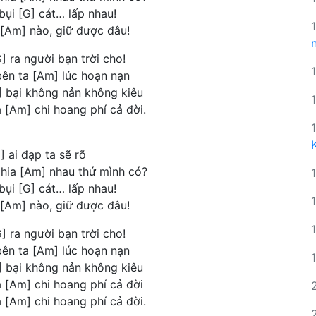
ụi [G] cát… lấp nhau!
i [Am] nào, giữ được đâu!
] ra người bạn trời cho!
ên ta [Am] lúc hoạn nạn
G] bại không nản không kiêu
 [Am] chi hoang phí cả đời.
] ai đạp ta sẽ rõ
chia [Am] nhau thứ mình có?
ụi [G] cát… lấp nhau!
i [Am] nào, giữ được đâu!
] ra người bạn trời cho!
ên ta [Am] lúc hoạn nạn
G] bại không nản không kiêu
 [Am] chi hoang phí cả đời
 [Am] chi hoang phí cả đời.