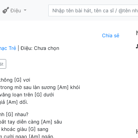
Điệu
Chia sẻ
hạc Trẻ
| Điệu: Chưa chọn
át
không [G] vơi
 trong mờ sau làn sương [Am] khói
vâng loạn trên [G] dưới
iả [Am] dối.
ính [G] nhau?
ắt tay diễn càng [Am] sâu
i khoác giàu [G] sang
m cười ngao [Am] ngán.