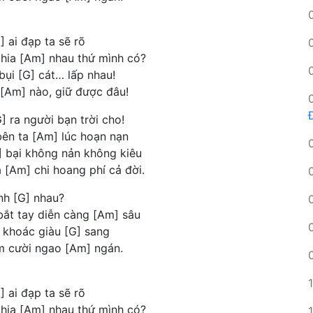
] ai đạp ta sẽ rõ
chia [Am] nhau thứ mình có?
ụi [G] cát… lấp nhau!
i [Am] nào, giữ được đâu!
] ra người bạn trời cho!
ên ta [Am] lúc hoạn nạn
G] bại không nản không kiêu
 [Am] chi hoang phí cả đời.
ính [G] nhau?
ắt tay diễn càng [Am] sâu
i khoác giàu [G] sang
m cười ngao [Am] ngán.
] ai đạp ta sẽ rõ
chia [Am] nhau thứ mình có?