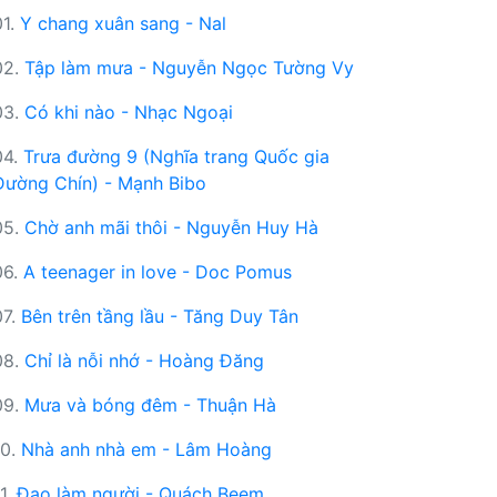
01.
Y chang xuân sang - Nal
02.
Tập làm mưa - Nguyễn Ngọc Tường Vy
03.
Có khi nào - Nhạc Ngoại
04.
Trưa đường 9 (Nghĩa trang Quốc gia
Đường Chín) - Mạnh Bibo
05.
Chờ anh mãi thôi - Nguyễn Huy Hà
06.
A teenager in love - Doc Pomus
07.
Bên trên tầng lầu - Tăng Duy Tân
08.
Chỉ là nỗi nhớ - Hoàng Đăng
09.
Mưa và bóng đêm - Thuận Hà
10.
Nhà anh nhà em - Lâm Hoàng
11.
Đạo làm người - Quách Beem