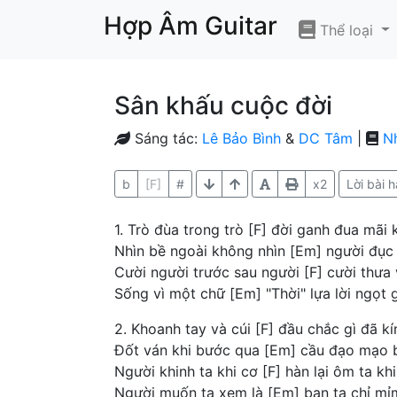
Hợp Âm Guitar
Thể loại
Sân khấu cuộc đời
Sáng tác:
Lê Bảo Bình
&
DC Tâm
|
N
b
[F]
#
x2
Lời bài h
1. Trò đùa trong trò [F] đời ganh đua mãi 
Nhìn bề ngoài không nhìn [Em] người đục
Cười người trước sau người [F] cười thưa 
Sống vì một chữ [Em] "Thời" lựa lời ngọt g
2. Khoanh tay và cúi [F] đầu chắc gì đã k
Đốt ván khi bước qua [Em] cầu đạo mạo b
Người khinh ta khi cơ [F] hàn lại ôm ta kh
Người muốn ta xem là [Em] bạn ta chỉ mỉ