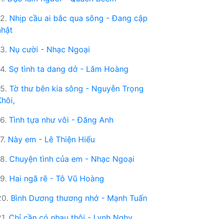
12.
Nhịp cầu ai bắc qua sông - Đang cập
nhật
13.
Nụ cười - Nhạc Ngoại
14.
Sợ tình ta dang dở - Lâm Hoàng
15.
Tờ thư bên kia sông - Nguyễn Trọng
Khôi,
16.
Tình tựa như vôi - Đăng Anh
17.
Này em - Lê Thiện Hiếu
18.
Chuyện tình của em - Nhạc Ngoại
19.
Hai ngã rẽ - Tô Vũ Hoàng
20.
Bình Dương thương nhớ - Mạnh Tuấn
21.
Chỉ cần có nhau thôi - Lynh Nghy