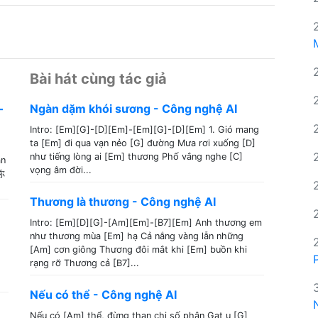
Bài hát cùng tác giả
–
Ngàn dặm khói sương - Công nghệ AI
Intro: [Em][G]-[D][Em]-[Em][G]-[D][Em] 1. Gió mang
ta [Em] đi qua vạn nẻo [G] đường Mưa rơi xuống [D]
như tiếng lòng ai [Em] thương Phố vắng nghe [C]
ân
vọng âm đời...
你
Thương là thương - Công nghệ AI
Intro: [Em][D][G]-[Am][Em]-[B7][Em] Anh thương em
như thương mùa [Em] hạ Cả nắng vàng lẫn những
[Am] cơn giông Thương đôi mắt khi [Em] buồn khi
rạng rỡ Thương cả [B7]...
Nếu có thể - Công nghệ AI
Nếu có [Am] thể, đừng than chi số phận Gạt u [G]