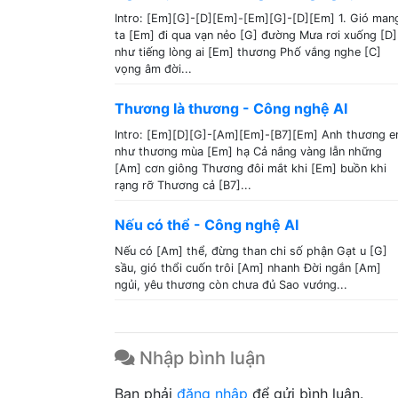
Intro: [Em][G]-[D][Em]-[Em][G]-[D][Em] 1. Gió man
ta [Em] đi qua vạn nẻo [G] đường Mưa rơi xuống [D]
như tiếng lòng ai [Em] thương Phố vắng nghe [C]
vọng âm đời...
Thương là thương - Công nghệ AI
Intro: [Em][D][G]-[Am][Em]-[B7][Em] Anh thương 
như thương mùa [Em] hạ Cả nắng vàng lẫn những
[Am] cơn giông Thương đôi mắt khi [Em] buồn khi
rạng rỡ Thương cả [B7]...
Nếu có thể - Công nghệ AI
Nếu có [Am] thể, đừng than chi số phận Gạt u [G]
sầu, gió thổi cuốn trôi [Am] nhanh Đời ngắn [Am]
ngủi, yêu thương còn chưa đủ Sao vướng...
Nhập bình luận
Bạn phải
đăng nhập
để gửi bình luận.