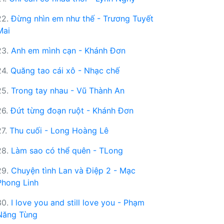
22.
Đừng nhìn em như thế - Trương Tuyết
Mai
23.
Anh em mình cạn - Khánh Đơn
24.
Quăng tao cái xô - Nhạc chế
25.
Trong tay nhau - Vũ Thành An
26.
Đứt từng đoạn ruột - Khánh Đơn
27.
Thu cuối - Long Hoàng Lê
28.
Làm sao có thể quên - TLong
29.
Chuyện tình Lan và Điệp 2 - Mạc
Phong Linh
30.
I love you and still love you - Phạm
Năng Tùng