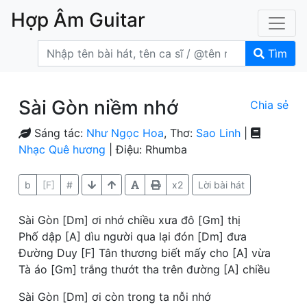
Hợp Âm Guitar
Tìm
Sài Gòn niềm nhớ
Chia sẻ
Sáng tác:
Như Ngọc Hoa
, Thơ:
Sao Linh
|
Nhạc Quê hương
| Điệu: Rhumba
b
[F]
#
x2
Lời bài hát
Sài Gòn [Dm] ơi nhớ chiều xưa đô [Gm] thị
Phố dập [A] dìu người qua lại đón [Dm] đưa
Đường Duy [F] Tân thương biết mấy cho [A] vừa
Tà áo [Gm] trắng thướt tha trên đường [A] chiều
Sài Gòn [Dm] ơi còn trong ta nỗi nhớ