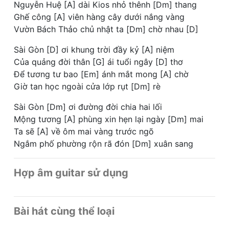
Nguyễn Huệ [A] dài Kios nhỏ thênh [Dm] thang
Ghế công [A] viên hàng cây dưới nắng vàng
Vườn Bách Thảo chủ nhật ta [Dm] chờ nhau [D]
Sài Gòn [D] ơi khung trời đầy kỷ [A] niệm
Của quảng đời thân [G] ái tuổi ngây [D] thơ
Để tương tư bao [Em] ánh mắt mong [A] chờ
Giờ tan học ngoài cửa lớp rụt [Dm] rè
Sài Gòn [Dm] ơi đường đời chia hai lối
Mộng tương [A] phùng xin hẹn lại ngày [Dm] mai
Ta sẽ [A] về ôm mai vàng trước ngõ
Ngắm phố phường rộn rã đón [Dm] xuân sang
Hợp âm guitar sử dụng
Bài hát cùng thể loại