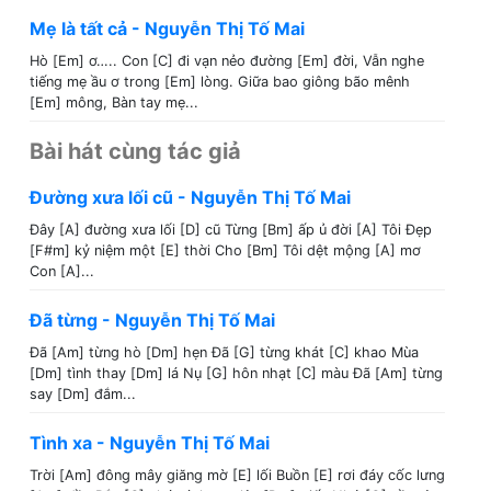
Mẹ là tất cả - Nguyễn Thị Tố Mai
Hò [Em] ơ….. Con [C] đi vạn nẻo đường [Em] đời, Vẫn nghe
tiếng mẹ ầu ơ trong [Em] lòng. Giữa bao giông bão mênh
[Em] mông, Bàn tay mẹ...
Bài hát cùng tác giả
Đường xưa lối cũ - Nguyễn Thị Tố Mai
Đây [A] đường xưa lối [D] cũ Từng [Bm] ấp ủ đời [A] Tôi Đẹp
[F#m] kỷ niệm một [E] thời Cho [Bm] Tôi dệt mộng [A] mơ
Con [A]...
Đã từng - Nguyễn Thị Tố Mai
Đã [Am] từng hò [Dm] hẹn Đã [G] từng khát [C] khao Mùa
[Dm] tình thay [Dm] lá Nụ [G] hôn nhạt [C] màu Đã [Am] từng
say [Dm] đắm...
Tình xa - Nguyễn Thị Tố Mai
Trời [Am] đông mây giăng mờ [E] lối Buồn [E] rơi đáy cốc lưng