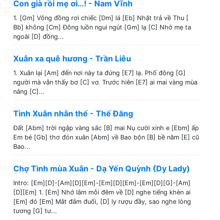
Con già rồi mẹ ơi…! - Nam Vĩnh
1. [Gm] Vông đồng rơi chiếc [Dm] lá [Eb] Nhặt trả về Thu [
Bb] không [Cm] Đông luồn ngui ngút [Gm] lạ [C] Nhớ mẹ ta
ngoài [D] đồng...
Xuân xa quê hương - Trần Liêu
1. Xuân lại [Am] đến nơi này ta đứng [E7] lạ. Phố đông [G]
người mà vẫn thấy bơ [C] vơ. Trước hiên [E7] ai mai vàng mùa
nắng [C]...
Tình Xuân nhân thế - Thế Đăng
Đất [Abm] trời ngập vàng sắc [B] mai Nụ cười xinh e [Ebm] ấp
Em bé [Gb] thơ đón xuân [Abm] về Bao bộn [B] bề năm [E] cũ
Bao...
Chợ Tình mùa Xuân - Dạ Yến Quỳnh (Dy Lady)
Intro: [Em][D]-[Am][D][Em]-[Em][D][Em]-[Em][D][G]-[Am]
[D][Em] 1. [Em] Nhớ lắm mỗi đêm về [D] nghe tiếng khèn ai
[Em] đó [Em] Mắt đắm đuối, [D] ly rượu đầy, sao nghe lòng
tương [G] tư...