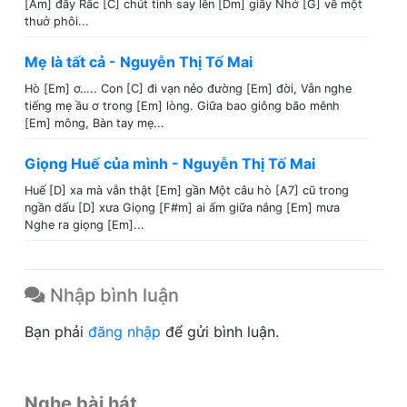
[Am] đầy Rắc [C] chút tình say lên [Dm] giấy Nhớ [G] về một
thuở phôi...
Mẹ là tất cả - Nguyễn Thị Tố Mai
Hò [Em] ơ….. Con [C] đi vạn nẻo đường [Em] đời, Vẫn nghe
tiếng mẹ ầu ơ trong [Em] lòng. Giữa bao giông bão mênh
[Em] mông, Bàn tay mẹ...
Giọng Huế của mình - Nguyễn Thị Tố Mai
Huế [D] xa mà vẫn thật [Em] gần Một câu hò [A7] cũ trong
ngần dấu [D] xưa Giọng [F#m] ai ấm giữa nắng [Em] mưa
Nghe ra giọng [Em]...
Nhập bình luận
Bạn phải
đăng nhập
để gửi bình luận.
Nghe bài hát