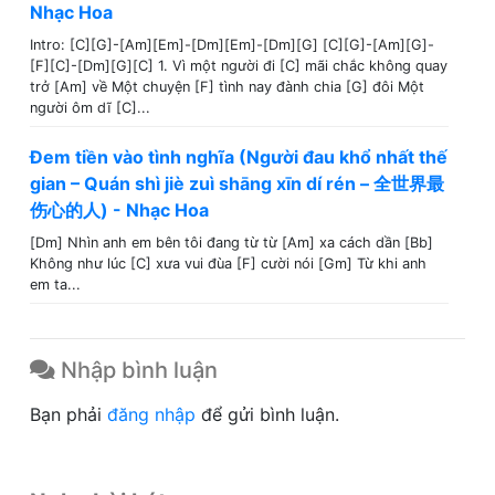
Nhạc Hoa
Intro: [C][G]-[Am][Em]-[Dm][Em]-[Dm][G] [C][G]-[Am][G]-
[F][C]-[Dm][G][C] 1. Vì một người đi [C] mãi chắc không quay
trở [Am] về Một chuyện [F] tình nay đành chia [G] đôi Một
người ôm dĩ [C]...
Đem tiền vào tình nghĩa (Người đau khổ nhất thế
gian – Quán shì jiè zuì shāng xīn dí rén – 全世界最
伤心的人) - Nhạc Hoa
[Dm] Nhìn anh em bên tôi đang từ từ [Am] xa cách dần [Bb]
Không như lúc [C] xưa vui đùa [F] cười nói [Gm] Từ khi anh
em ta...
Nhập bình luận
Bạn phải
đăng nhập
để gửi bình luận.