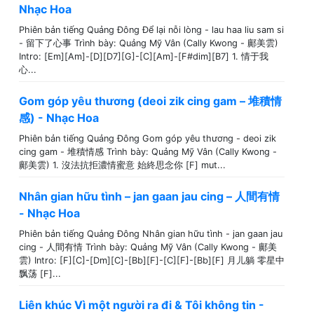
Nhạc Hoa
Phiên bản tiếng Quảng Đông Để lại nỗi lòng - lau haa liu sam si
- 留下了心事 Trình bày: Quảng Mỹ Vân (Cally Kwong - 鄺美雲)
Intro: [Em][Am]-[D][D7][G]-[C][Am]-[F#dim][B7] 1. 情于我
心...
Gom góp yêu thương (deoi zik cing gam – 堆積情
感) - Nhạc Hoa
Phiên bản tiếng Quảng Đông Gom góp yêu thương - deoi zik
cing gam - 堆積情感 Trình bày: Quảng Mỹ Vân (Cally Kwong -
鄺美雲) 1. 沒法抗拒濃情蜜意 始終思念你 [F] mut...
Nhân gian hữu tình – jan gaan jau cing – 人間有情
- Nhạc Hoa
Phiên bản tiếng Quảng Đông Nhân gian hữu tình - jan gaan jau
cing - 人間有情 Trình bày: Quảng Mỹ Vân (Cally Kwong - 鄺美
雲) Intro: [F][C]-[Dm][C]-[Bb][F]-[C][F]-[Bb][F] 月儿躺 零星中
飘荡 [F]...
Liên khúc Vì một người ra đi & Tôi không tin -