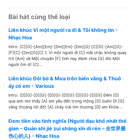
Bài hát cùng thể loại
Liên khúc Vì một người ra đi & Tôi không tin -
Nhạc Hoa
Intro: [C][G]-[Am][Em]-[Dm][Em]-[Dm][G] [C][G]-[Am][G]-
[F][C]-[Dm][G][C] 1. Vì một người đi [C] mãi chắc không quay
trở [Am] về Một chuyện [F] tình nay đành chia [G] đôi Một
người ôm dĩ [C]...
Liên khúc Đôi bờ & Mưa trên biển vắng & Thuở
ấy có em - Various
Intro: [D][G]-[D][G]-[D][G]-[D][G]-[D][G]-[D][G] Đêm [D]
qua anh mơ thấy [A] em yêu đến trong mộng [D] buồn Dĩ [G]
vãng thoáng tới đốt [A] cháy trái tim thương [D] em Khóe...
Đem tiền vào tình nghĩa (Người đau khổ nhất thế
gian – Quán shì jiè zuì shāng xīn dí rén – 全世界最
伤心的人) - Nhạc Hoa