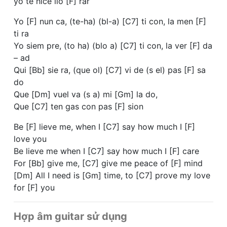
yo te hice llo [F] rar
Yo [F] nun ca, (te-ha) (bl-a) [C7] ti con, la men [F]
ti ra
Yo siem pre, (to ha) (blo a) [C7] ti con, la ver [F] da
– ad
Qui [Bb] sie ra, (que ol) [C7] vi de (s el) pas [F] sa
do
Que [Dm] vuel va (s a) mi [Gm] la do,
Que [C7] ten gas con pas [F] sion
Be [F] lieve me, when I [C7] say how much I [F]
love you
Be lieve me when I [C7] say how much I [F] care
For [Bb] give me, [C7] give me peace of [F] mind
[Dm] All I need is [Gm] time, to [C7] prove my love
for [F] you
Hợp âm guitar sử dụng