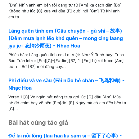
[Dm] Nhìn anh em bên tôi đang từ từ [Am] xa cách dần [Bb]
Không như lúc [C] xưa vui đùa [F] cười nói [Gm] Từ khi anh
em ta...
Lãng quên tình em (Câu chuyện – gù shì – 故事)
(Đêm mưa lạnh lẽo khó quên – mong cing laang
jyu je- 忘情冷雨夜) - Nhạc Hoa
Phiên bản: Lãng quên tình em Lời Việt: Như Ý Trình bày: Trina
Bảo Trân Intro: [Em][C]-[F#dim][B7] 1. [Em] Lệ rơi hoen [Am]
ướt mi Bờ [B7] môi đắng cay...
Phi điểu và ve sầu (Fēi niǎo hé chán – 飞鸟和蝉) -
Nhạc Hoa
Verse 1 [C] Ve ngân hát nắng trưa gợi lúc [G] đầu [Am] Mùa
hè đó chim bay về bên [Em]đời [F] Ngày mà có em đến bên ta
[C]...
Bài hát cùng tác giả
Để lại nỗi lòng (lau haa liu sam si – 留下了心事) -