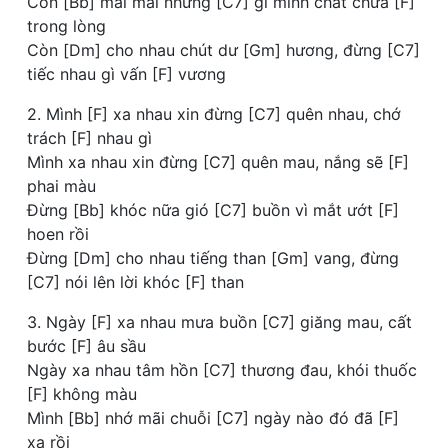
Còn [Bb] mãi mãi những [C7] gì mình chất chứa [F]
trong lòng
Còn [Dm] cho nhau chút dư [Gm] hương, đừng [C7]
tiếc nhau gì vấn [F] vương
2. Mình [F] xa nhau xin đừng [C7] quên nhau, chớ
trách [F] nhau gì
Mình xa nhau xin đừng [C7] quên mau, nắng sẽ [F]
phai màu
Đừng [Bb] khóc nữa gió [C7] buồn vì mắt ướt [F]
hoen rồi
Đừng [Dm] cho nhau tiếng than [Gm] vang, đừng
[C7] nói lên lời khóc [F] than
3. Ngày [F] xa nhau mưa buồn [C7] giăng mau, cất
bước [F] âu sầu
Ngày xa nhau tâm hồn [C7] thương đau, khói thuốc
[F] không màu
Mình [Bb] nhớ mãi chuỗi [C7] ngày nào đó đã [F]
xa rồi