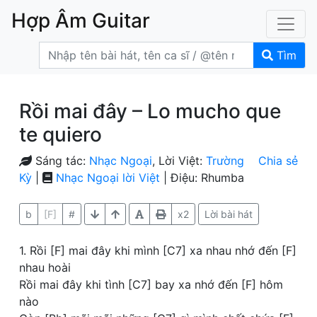
Hợp Âm Guitar
Tìm
Rồi mai đây – Lo mucho que
te quiero
Sáng tác:
Nhạc Ngoại
, Lời Việt:
Trường
Chia sẻ
Kỳ
|
Nhạc Ngoại lời Việt
| Điệu: Rhumba
b
[F]
#
x2
Lời bài hát
1. Rồi [F] mai đây khi mình [C7] xa nhau nhớ đến [F]
nhau hoài
Rồi mai đây khi tình [C7] bay xa nhớ đến [F] hôm
nào