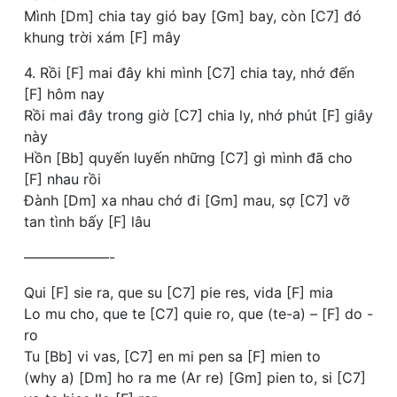
Mình [Dm] chia tay gió bay [Gm] bay, còn [C7] đó
khung trời xám [F] mây
4. Rồi [F] mai đây khi mình [C7] chia tay, nhớ đến
[F] hôm nay
Rồi mai đây trong giờ [C7] chia ly, nhớ phút [F] giây
này
Hồn [Bb] quyến luyến những [C7] gì mình đã cho
[F] nhau rồi
Đành [Dm] xa nhau chớ đi [Gm] mau, sợ [C7] vỡ
tan tình bấy [F] lâu
——————-
Qui [F] sie ra, que su [C7] pie res, vida [F] mia
Lo mu cho, que te [C7] quie ro, que (te-a) – [F] do -
ro
Tu [Bb] vi vas, [C7] en mi pen sa [F] mien to
(why a) [Dm] ho ra me (Ar re) [Gm] pien to, si [C7]