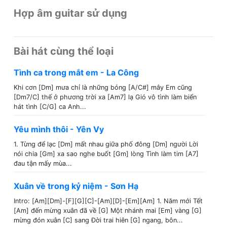
Hợp âm guitar sử dụng
Bài hát cùng thể loại
Tình ca trong mắt em - La Công
Khi cơn [Dm] mưa chỉ là những bóng [A/C#] mây Em cũng
[Dm7/C] thế ở phương trời xa [Am7] lạ Gió vô tình làm biển
hát tình [C/G] ca Anh...
Yêu mình thôi - Yên Vy
1. Từng để lạc [Dm] mất nhau giữa phố đông [Dm] người Lời
nói chia [Gm] xa sao nghe buốt [Gm] lòng Tình làm tim [A7]
đau tận mấy mùa...
Xuân về trong kỷ niệm - Sơn Hạ
Intro: [Am][Dm]-[F][G][C]-[Am][D]-[Em][Am] 1. Năm mới Tết
[Am] đến mừng xuân đã về [G] Một nhánh mai [Em] vàng [G]
mừng đón xuân [C] sang Đời trai hiên [G] ngang, bôn...