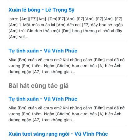
Xuân lẻ bóng - Lê Trọng Sỹ
Intro: [Am][E7][Am]-[Dm][E7][Am]-[E7][Am]-[E7][Am]-[E7]
[Am] 1. Một mùa xuân lại [Am] đến nơi [E7] đây hoa nở ngập
[Am] trời Giờ đơn thân một [Dm] bóng thương ai nhớ ai đầy
[Am] vơi...
Tự tình xuân - Vũ Vĩnh Phúc
Mùa [Bm] xuân về chưa em? Khi những cánh [F#m] mai đã nở
vương [Em] thềm. Ngàn [C#dim] hoa cười bên [A] hiên Ánh
dương ngập [A7] tràn không gian...
Bài hát cùng tác giả
Tự tình xuân - Vũ Vĩnh Phúc
Mùa [Bm] xuân về chưa em? Khi những cánh [F#m] mai đã nở
vương [Em] thềm. Ngàn [C#dim] hoa cười bên [A] hiên Ánh
dương ngập [A7] tràn không gian...
Xuân tươi sáng rạng ngời - Vũ Vĩnh Phúc