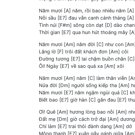
Năm mươi [A] năm, rồi bao nhiêu năm [A]
Nỗi sầu [E7] đau vẫn canh cánh tháng [A]
Tình núi [F#m] sông còn dạt [D] dào chan
Thời gian [E7] qua hun hút thoáng mây [A
Năm mươi [Am] năm đời [C] như con [Am
Lặng lờ [F] trôi đất khách đơn [Am] côi
Đường tương [E7] lai chậm buồn chân [C
Ôi! Ngày [E7] về sao quá xa [Am] xôi
Năm mươi [Am] năm [C] làm thân viễn [A
Nửa đời [Dm] người sống kiếp tha [Am] 
Năm mươi [E7] năm ngậm ngùi quá [C] k
Biết bao [E7] giờ hàn [C] gắn đau [E7] th
Ơi! Quê [Am] hương lòng bao nỗi [Am] nh
Đất mẹ [Dm] giờ cách trở đại [Am] dương
Chí làm [E7] trai thôi đành dang [Am] dở
Mộng thanh [E7] xuân gẫy gánh giữa [Am