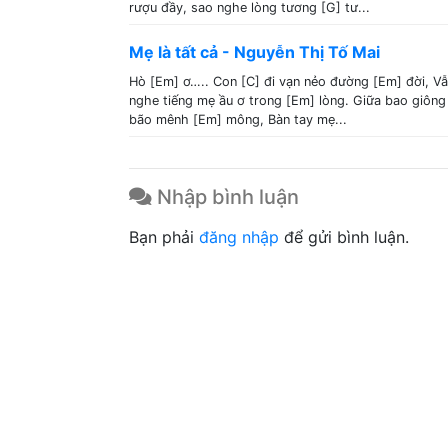
rượu đầy, sao nghe lòng tương [G] tư...
Mẹ là tất cả - Nguyễn Thị Tố Mai
Hò [Em] ơ….. Con [C] đi vạn nẻo đường [Em] đời, V
nghe tiếng mẹ ầu ơ trong [Em] lòng. Giữa bao giông
bão mênh [Em] mông, Bàn tay mẹ...
Nhập bình luận
Bạn phải
đăng nhập
để gửi bình luận.