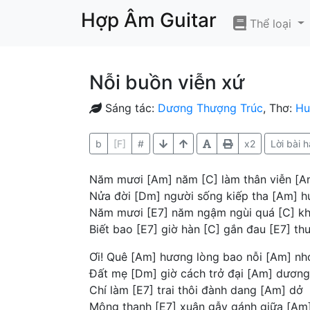
Hợp Âm Guitar
Thể loại
Nỗi buồn viễn xứ
Sáng tác:
Dương Thượng Trúc
, Thơ:
Hu
b
[F]
#
x2
Lời bài h
Năm mươi [Am] năm [C] làm thân viễn [A
Nửa đời [Dm] người sống kiếp tha [Am] 
Năm mươi [E7] năm ngậm ngùi quá [C] k
Biết bao [E7] giờ hàn [C] gắn đau [E7] th
Ơi! Quê [Am] hương lòng bao nỗi [Am] nh
Đất mẹ [Dm] giờ cách trở đại [Am] dương
Chí làm [E7] trai thôi đành dang [Am] dở
Mộng thanh [E7] xuân gẫy gánh giữa [Am