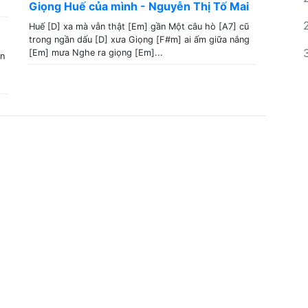
Giọng Huế của mình - Nguyễn Thị Tố Mai
Huế [D] xa mà vẫn thật [Em] gần Một câu hò [A7] cũ
trong ngần dấu [D] xưa Giọng [F#m] ai ấm giữa nắng
[Em] mưa Nghe ra giọng [Em]...
ẫn