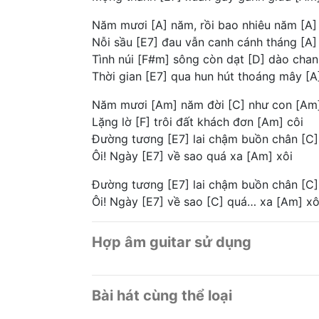
Năm mươi [A] năm, rồi bao nhiêu năm [A]
Nỗi sầu [E7] đau vẫn canh cánh tháng [A]
Tình núi [F#m] sông còn dạt [D] dào chan
Thời gian [E7] qua hun hút thoáng mây [A
Năm mươi [Am] năm đời [C] như con [Am
Lặng lờ [F] trôi đất khách đơn [Am] côi
Đường tương [E7] lai chậm buồn chân [C
Ôi! Ngày [E7] về sao quá xa [Am] xôi
Đường tương [E7] lai chậm buồn chân [C
Ôi! Ngày [E7] về sao [C] quá… xa [Am] x
Hợp âm guitar sử dụng
Bài hát cùng thể loại