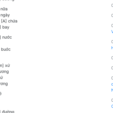
 nữa
 ngày
 [A] chứa
] bay
] nước
] buớc
m] xứ
hương
hứ
ương
ớ
] đường