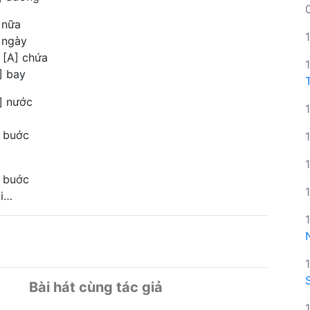
 nữa
 ngày
 [A] chứa
] bay
] nước
] buớc
] buớc
ôi…
Bài hát cùng tác giả