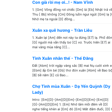
Con già rồi mẹ ơi…! - Nam Vĩnh
1. [Gm] Vông đồng rơi chiếc [Dm] lá [Eb] Nhặt trả v
Thu [ Bb] không [Cm] Đông luồn ngui ngút [Gm] lạ [
Nhớ mẹ ta ngoài [D] đồng...
Xuân xa quê hương - Trần Liêu
1. Xuân lại [Am] đến nơi này ta đứng [E7] lạ. Phố đô
[G] người mà vẫn thấy bơ [C] vơ. Trước hiên [E7] ai
mai vàng mùa nắng [C]...
Tình Xuân nhân thế - Thế Đăng
Đất [Abm] trời ngập vàng sắc [B] mai Nụ cười xinh e
[Ebm] ấp Em bé [Gb] thơ đón xuân [Abm] về Bao b
[B] bề năm [E] cũ Bao...
Chợ Tình mùa Xuân - Dạ Yến Quỳnh (Dy
Lady)
Intro: [Em][D]-[Am][D][Em]-[Em][D][Em]-[Em][D]
[G]-[Am][D][Em] 1. [Em] Nhớ lắm mỗi đêm về [D]
nghe tiếng khèn ai [Em] đó [Em] Mắt đắm đuối, [D] l