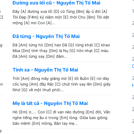
Đường xưa lối cũ - Nguyễn Thị Tố Mai
ề
Đây [A] đường xưa lối [D] cũ Từng [Bm] ấp ủ đời [A]
C]
Tôi Đẹp [F#m] kỷ niệm một [E] thời Cho [Bm] Tôi dệt
mộng [A] mơ Con [A]...
Đã từng - Nguyễn Thị Tố Mai
ng
Đã [Am] từng hò [Dm] hẹn Đã [G] từng khát [C] khao
Mùa [Dm] tình thay [Dm] lá Nụ [G] hôn nhạt [C] màu
Đã [Am] từng say [Dm] đắm...
Tình xa - Nguyễn Thị Tố Mai
Trời [Am] đông mây giăng mờ [E] lối Buồn [E] rơi đáy
ộn
cốc lưng [Am] đầy Rắc [C] chút tình say lên [Dm] giấy
Nhớ [G] về một thuở phôi...
Mẹ là tất cả - Nguyễn Thị Tố Mai
Hò [Em] ơ….. Con [C] đi vạn nẻo đường [Em] đời, Vẫn
nghe tiếng mẹ ầu ơ trong [Em] lòng. Giữa bao giông
bão mênh [Em] mông, Bàn tay mẹ...
y