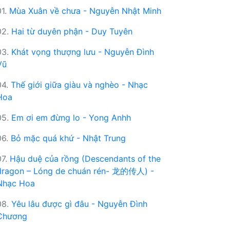
01.
Mùa Xuân về chưa - Nguyễn Nhật Minh
02.
Hai từ duyên phận - Duy Tuyên
03.
Khát vọng thượng lưu - Nguyễn Đình
Vũ
04.
Thế giới giữa giàu và nghèo - Nhạc
Hoa
05.
Em ơi em đừng lo - Yong Anhh
06.
Bỏ mặc quá khứ - Nhật Trung
07.
Hậu duệ của rồng (Descendants of the
dragon – Lóng de chuán rén- 龙的传人) -
Nhạc Hoa
08.
Yêu lâu được gì đâu - Nguyễn Đình
Chương