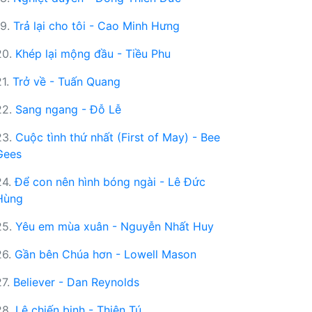
19.
Trả lại cho tôi - Cao Minh Hưng
20.
Khép lại mộng đầu - Tiều Phu
21.
Trở về - Tuấn Quang
22.
Sang ngang - Đỗ Lễ
23.
Cuộc tình thứ nhất (First of May) - Bee
Gees
24.
Để con nên hình bóng ngài - Lê Đức
Hùng
25.
Yêu em mùa xuân - Nguyễn Nhất Huy
26.
Gần bên Chúa hơn - Lowell Mason
27.
Believer - Dan Reynolds
28.
Lệ chiến binh - Thiên Tú