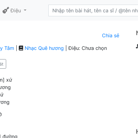
Điệu
Chia sẻ
y Tâm
|
Nhạc Quê hương
| Điệu: Chưa chọn
át
m] xứ
hương
hứ
ương
ớ
] đường