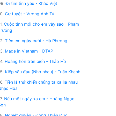
09.
Đi tìm tình yêu - Khắc Việt
10.
Cự tuyệt - Vương Anh Tú
11.
Cuộc tình mới cho em vậy sao - Phạm
Trưởng
12.
Tiễn em ngày cưới - Hà Phương
13.
Made in Vietnam - DTAP
14.
Hoàng hôn trên biển - Thảo Hồ
15.
Kiếp sầu đau (Nhớ nhau) - Tuấn Khanh
16.
Tiền là thứ khiến chúng ta xa lìa nhau -
Nhạc Hoa
17.
Nếu một ngày xa em - Hoàng Ngọc
Sơn
18.
Nghiệt duyên - Đông Thiên Đức