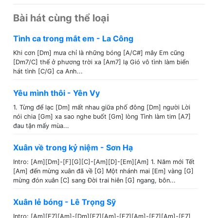
Bài hát cùng thể loại
Tình ca trong mắt em - La Công
Khi cơn [Dm] mưa chỉ là những bóng [A/C#] mây Em cũng
[Dm7/C] thế ở phương trời xa [Am7] lạ Gió vô tình làm biển
hát tình [C/G] ca Anh...
Yêu mình thôi - Yên Vy
1. Từng để lạc [Dm] mất nhau giữa phố đông [Dm] người Lời
nói chia [Gm] xa sao nghe buốt [Gm] lòng Tình làm tim [A7]
đau tận mấy mùa...
Xuân về trong kỷ niệm - Sơn Hạ
Intro: [Am][Dm]-[F][G][C]-[Am][D]-[Em][Am] 1. Năm mới Tết
[Am] đến mừng xuân đã về [G] Một nhánh mai [Em] vàng [G]
mừng đón xuân [C] sang Đời trai hiên [G] ngang, bôn...
Xuân lẻ bóng - Lê Trọng Sỹ
Intro: [Am][E7][Am]-[Dm][E7][Am]-[E7][Am]-[E7][Am]-[E7]