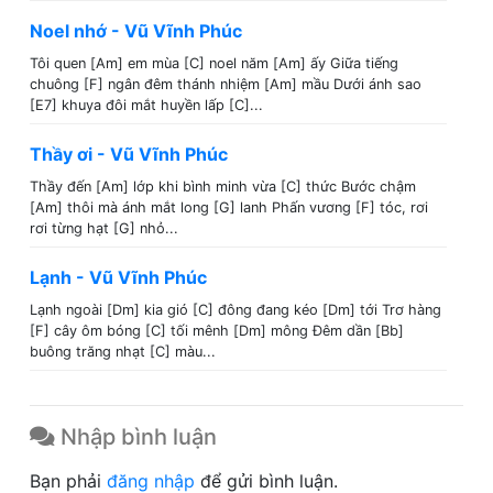
Noel nhớ - Vũ Vĩnh Phúc
Tôi quen [Am] em mùa [C] noel năm [Am] ấy Giữa tiếng
chuông [F] ngân đêm thánh nhiệm [Am] mầu Dưới ánh sao
[E7] khuya đôi mắt huyền lấp [C]...
Thầy ơi - Vũ Vĩnh Phúc
Thầy đến [Am] lớp khi bình minh vừa [C] thức Bước chậm
[Am] thôi mà ánh mắt long [G] lanh Phấn vương [F] tóc, rơi
rơi từng hạt [G] nhỏ...
Lạnh - Vũ Vĩnh Phúc
Lạnh ngoài [Dm] kia gió [C] đông đang kéo [Dm] tới Trơ hàng
[F] cây ôm bóng [C] tối mênh [Dm] mông Đêm dần [Bb]
buông trăng nhạt [C] màu...
Nhập bình luận
Bạn phải
đăng nhập
để gửi bình luận.