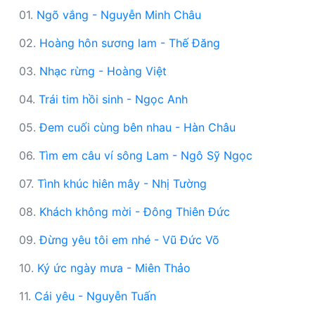
01.
Ngõ vắng - Nguyễn Minh Châu
02.
Hoàng hôn sương lam - Thế Đăng
03.
Nhạc rừng - Hoàng Việt
04.
Trái tim hồi sinh - Ngọc Anh
05.
Đem cuối cùng bên nhau - Hàn Châu
06.
Tìm em câu ví sông Lam - Ngô Sỹ Ngọc
07.
Tình khúc hiên mây - Nhị Tường
08.
Khách không mời - Đông Thiên Đức
09.
Đừng yêu tôi em nhé - Vũ Đức Võ
10.
Ký ức ngày mưa - Miên Thảo
11.
Cái yêu - Nguyễn Tuấn