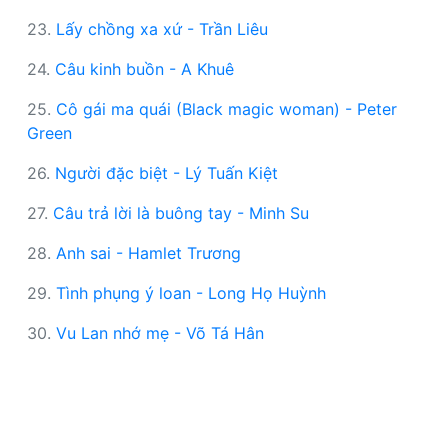
23.
Lấy chồng xa xứ - Trần Liêu
24.
Câu kinh buồn - A Khuê
25.
Cô gái ma quái (Black magic woman) - Peter
Green
26.
Người đặc biệt - Lý Tuấn Kiệt
27.
Câu trả lời là buông tay - Minh Su
28.
Anh sai - Hamlet Trương
29.
Tình phụng ý loan - Long Họ Huỳnh
30.
Vu Lan nhớ mẹ - Võ Tá Hân