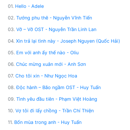
01.
Hello - Adele
02.
Tướng phu thê - Nguyễn Vĩnh Tiến
03.
Vỡ – Vỡ OST - Nguyễn Trần Linh Lan
04.
Xin trả lại tình này - Joseph Nguyen (Quốc Hải)
05.
Em với anh ấy thế nào - Oliu
06.
Chúc mừng xuân mới - Anh Sơn
07.
Cho tôi xin - Như Ngọc Hoa
08.
Độc hành – Bão ngầm OST - Huy Tuấn
09.
Tình yêu đầu tiên - Phạm Việt Hoàng
10.
Vợ tôi đi lấy chồng - Trần Chí Thiện
11.
Bốn mùa trong anh - Huy Tuấn