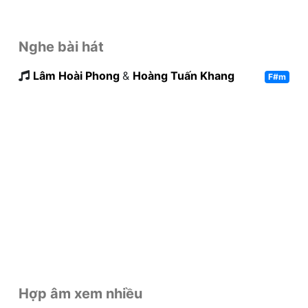
Nghe bài hát
Lâm Hoài Phong
&
Hoàng Tuấn Khang
F#m
Hợp âm xem nhiều