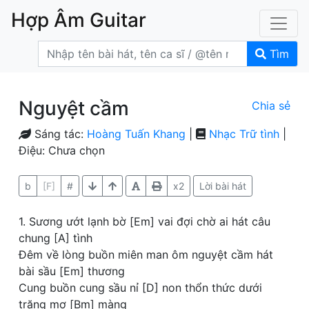
Hợp Âm Guitar
Tìm
Nguyệt cầm
Chia sẻ
Sáng tác:
Hoàng Tuấn Khang
|
Nhạc Trữ tình
|
Điệu: Chưa chọn
b
[F]
#
x2
Lời bài hát
1. Sương ướt lạnh bờ [Em] vai đợi chờ ai hát câu
chung [A] tình
Đêm về lòng buồn miên man ôm nguyệt cầm hát
bài sầu [Em] thương
Cung buồn cung sầu nỉ [D] non thổn thức dưới
trăng mơ [Bm] màng