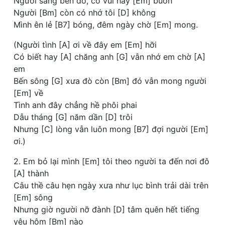
Người sang bên đó, có vui hay [Em] buồn
Người [Bm] còn có nhớ tôi [D] không
Mình ên lẻ [B7] bóng, đêm ngày chờ [Em] mong.
(Người tình [A] ơi về đây em [Em] hỡi
Có biết hay [A] chăng anh [G] vẫn nhớ em chờ [A]
em
Bến sông [G] xưa đò còn [Bm] đó vẫn mong người
[Em] về
Tình anh đây chẳng hề phôi phai
Dẫu tháng [G] năm dần [D] trôi
Nhưng [C] lòng vẫn luôn mong [B7] đợi người [Em]
ơi.)
2. Em bỏ lại mình [Em] tôi theo người ta đến nơi đô
[A] thành
Câu thề câu hẹn ngày xưa như lục bình trải dài trên
[Em] sông
Nhưng giờ người nỡ đành [D] tâm quên hết tiếng
yêu hôm [Bm] nào