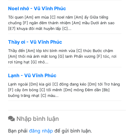
Noel nhớ - Vũ Vĩnh Phúc
Tôi quen [Am] em mùa [C] noel năm [Am] ấy Giữa tiếng
chuông [F] ngân đêm thánh nhiệm [Am] mầu Dưới ánh sao
[E7] khuya đôi mắt huyền lấp [C]...
Thầy ơi - Vũ Vĩnh Phúc
Thầy đến [Am] lớp khi bình minh vừa [C] thức Bước chậm
[Am] thôi mà ánh mắt long [G] lanh Phấn vương [F] tóc, rơi
rơi từng hạt [G] nhỏ...
Lạnh - Vũ Vĩnh Phúc
Lạnh ngoài [Dm] kia gió [C] đông đang kéo [Dm] tới Trơ hàng
[F] cây ôm bóng [C] tối mênh [Dm] mông Đêm dần [Bb]
buông trăng nhạt [C] màu...
Nhập bình luận
Bạn phải
đăng nhập
để gửi bình luận.