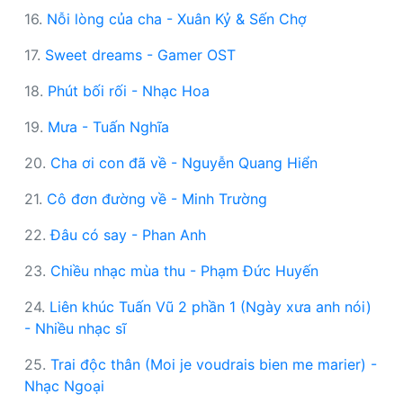
16.
Nỗi lòng của cha - Xuân Kỷ & Sến Chợ
17.
Sweet dreams - Gamer OST
18.
Phút bối rối - Nhạc Hoa
19.
Mưa - Tuấn Nghĩa
20.
Cha ơi con đã về - Nguyễn Quang Hiển
21.
Cô đơn đường về - Minh Trường
22.
Đâu có say - Phan Anh
23.
Chiều nhạc mùa thu - Phạm Đức Huyến
24.
Liên khúc Tuấn Vũ 2 phần 1 (Ngày xưa anh nói)
- Nhiều nhạc sĩ
25.
Trai độc thân (Moi je voudrais bien me marier) -
Nhạc Ngoại