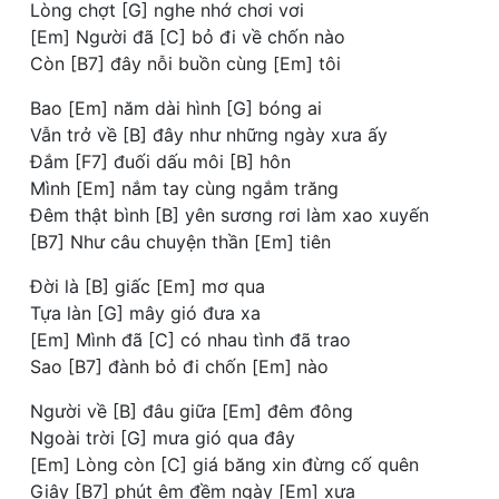
Lòng chợt [G] nghe nhớ chơi vơi
[Em] Người đã [C] bỏ đi về chốn nào
Còn [B7] đây nỗi buồn cùng [Em] tôi
Bao [Em] năm dài hình [G] bóng ai
Vẫn trở về [B] đây như những ngày xưa ấy
Đắm [F7] đuối dấu môi [B] hôn
Mình [Em] nắm tay cùng ngắm trăng
Đêm thật bình [B] yên sương rơi làm xao xuyến
[B7] Như câu chuyện thần [Em] tiên
Đời là [B] giấc [Em] mơ qua
Tựa làn [G] mây gió đưa xa
[Em] Mình đã [C] có nhau tình đã trao
Sao [B7] đành bỏ đi chốn [Em] nào
Người về [B] đâu giữa [Em] đêm đông
Ngoài trời [G] mưa gió qua đây
[Em] Lòng còn [C] giá băng xin đừng cố quên
Giây [B7] phút êm đềm ngày [Em] xưa