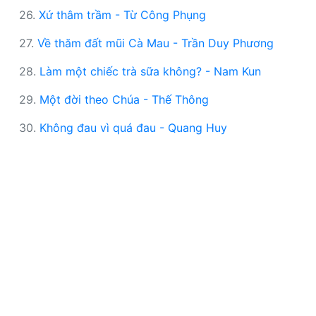
26.
Xứ thâm trầm - Từ Công Phụng
27.
Về thăm đất mũi Cà Mau - Trần Duy Phương
28.
Làm một chiếc trà sữa không? - Nam Kun
29.
Một đời theo Chúa - Thế Thông
30.
Không đau vì quá đau - Quang Huy