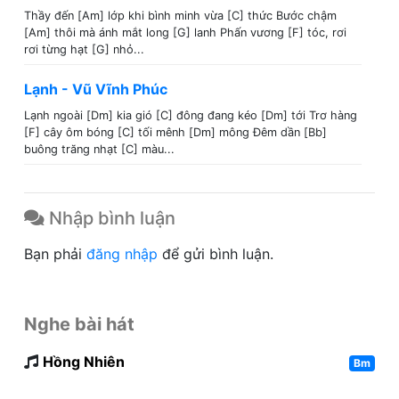
Thầy đến [Am] lớp khi bình minh vừa [C] thức Bước chậm
[Am] thôi mà ánh mắt long [G] lanh Phấn vương [F] tóc, rơi
rơi từng hạt [G] nhỏ...
Lạnh - Vũ Vĩnh Phúc
Lạnh ngoài [Dm] kia gió [C] đông đang kéo [Dm] tới Trơ hàng
[F] cây ôm bóng [C] tối mênh [Dm] mông Đêm dần [Bb]
buông trăng nhạt [C] màu...
Nhập bình luận
Bạn phải
đăng nhập
để gửi bình luận.
Nghe bài hát
Hồng Nhiên
Bm