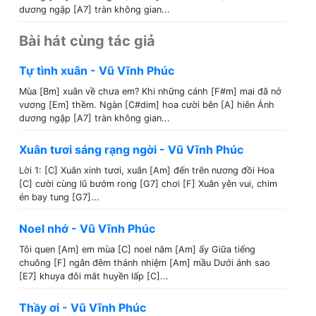
dương ngập [A7] tràn không gian...
Bài hát cùng tác giả
Tự tình xuân - Vũ Vĩnh Phúc
Mùa [Bm] xuân về chưa em? Khi những cánh [F#m] mai đã nở
vương [Em] thềm. Ngàn [C#dim] hoa cười bên [A] hiên Ánh
dương ngập [A7] tràn không gian...
Xuân tươi sáng rạng ngời - Vũ Vĩnh Phúc
Lời 1: [C] Xuân xinh tươi, xuân [Am] đến trên nương đồi Hoa
[C] cười cùng lũ bướm rong [G7] chơi [F] Xuân yên vui, chim
én bay tung [G7]...
Noel nhớ - Vũ Vĩnh Phúc
Tôi quen [Am] em mùa [C] noel năm [Am] ấy Giữa tiếng
chuông [F] ngân đêm thánh nhiệm [Am] mầu Dưới ánh sao
[E7] khuya đôi mắt huyền lấp [C]...
Thầy ơi - Vũ Vĩnh Phúc