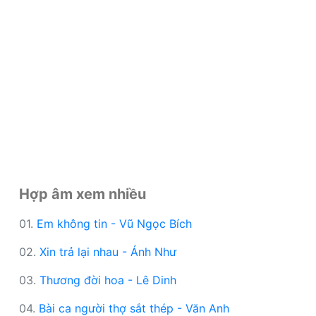
Hợp âm xem nhiều
01.
Em không tin - Vũ Ngọc Bích
02.
Xin trả lại nhau - Ánh Như
03.
Thương đời hoa - Lê Dinh
04.
Bài ca người thợ sắt thép - Văn Anh